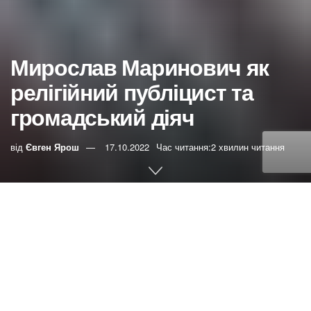
Мирослав Маринович як
релігійний публіцист та
громадський діяч
від
Євген Ярош
17.10.2022
Час читання:2 хвилин читання
0
РЕПОСТИ
Переглядів:
15
Мирослав Франкович Маринович – громадський діяч,
правозахисник, член-засновник всім відомої Української
Гельсінської групи, релігієзнавець та публіцист.