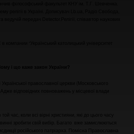
кінчив філософський факультет КНУ ім. Т.Г. Шевченка.
ему релігіі в Україні. Дописувач Lb.ua, Радіо Свобода,
 ведучій передач Detector.Релігії, співавтор наукових
 в компании “Український католицький університет
ому і що каже закон України?
і Української православної церкви (Московського
. Адже відповідних повноважень у місцевої влади
той час, коли всі вірні християни, які до цього часу
винні зробити свій вибір. Багато вже замислюються
сдикції російського патріарха. Помісна Православна