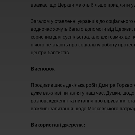
вважає, що Церкви мають більше приділяти ув
Загалом у ставленні українців до соціального
водночас хочуть багато допомоги від Церкви, п
корисним для суспільства, але для самих це не
нічого не знають про соціальну роботу протест
центри баптистів.
Висновок
Продивившись декілька робіт Дмитра Горєвого
дуже важливі питання у наш час. Думки, щодо 
розповсюдженні та питання про вірування стал
важливі запитання щодо Московського патріа
Використані джерела :