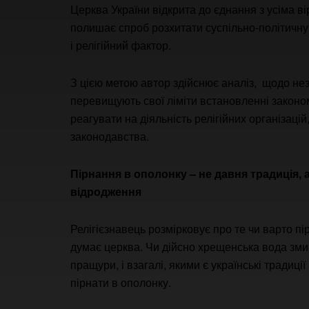
Церква України відкрита до єднання з усіма 
полишає спроб розхитати суспільно-політичну с
і релігійний фактор.
З цією метою автор здійснює аналіз, щодо не
перевищують свої ліміти встановленні закон
реагувати на діяльність релігійних організац
законодавства.
Пірнання в ополонку – не давня традиція, 
відродження
Релігієзнавець розмірковує про те чи варто п
думає церква. Чи дійсно хрещенська вода зми
пращури, і взагалі, якими є українські традиц
пірнати в ополонку.