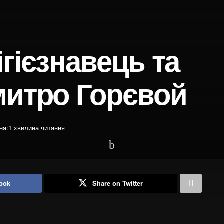
гієзнавець та
митро Горєвой
ня:1 хвилина читання
ook
Share on Twitter