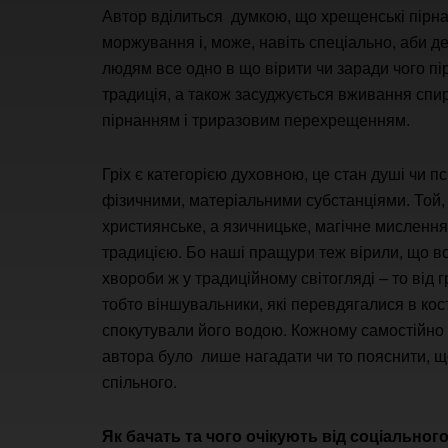
Автор вділиться думкою, що хрещенські пірна
моржування і, може, навіть спеціально, аби д
людям все одно в що вірити чи заради чого пір
традиція, а також засуджується вживання спир
пірнанням і триразовим перехрещенням.
Гріх є категорією духовною, це стан душі чи 
фізичними, матеріальними субстанціями. Той,
християнське, а язичницьке, магічне мислення.
традицією. Бо наші пращури теж вірили, що во
хвороби ж у традиційному світогляді – то від гр
тобто віншувальники, які перевдягалися в кост
спокутували його водою. Кожному самостійно 
автора було лише нагадати чи то пояснити, щ
спільного.
Як бачать та чого очікують від соціальног