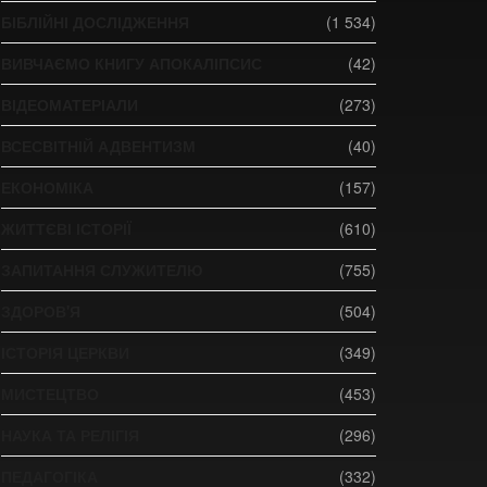
БІБЛІЙНІ ДОСЛІДЖЕННЯ
(1 534)
ВИВЧАЄМО КНИГУ АПОКАЛІПСИС
(42)
ВІДЕОМАТЕРІАЛИ
(273)
ВСЕСВІТНІЙ АДВЕНТИЗМ
(40)
ЕКОНОМІКА
(157)
ЖИТТЄВІ ІСТОРІЇ
(610)
ЗАПИТАННЯ СЛУЖИТЕЛЮ
(755)
ЗДОРОВ'Я
(504)
ІСТОРІЯ ЦЕРКВИ
(349)
МИСТЕЦТВО
(453)
НАУКА ТА РЕЛІГІЯ
(296)
ПЕДАГОГІКА
(332)