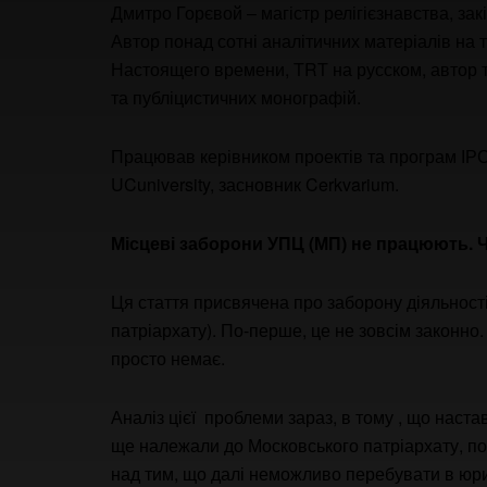
Дмитро Горєвой – магістр релігієзнавства, за
Автор понад сотні аналітичних матеріалів на т
Настоящего времени, TRT на русском, автор та
та публіцистичних монографій.
Працював керівником проектів та програм ІРС
UCuniversity, засновник Cerkvarium.
Місцеві заборони УПЦ (МП) не працюють. Ч
Ця стаття присвячена про заборону діяльност
патріархату). По-перше, це не зовсім законно
просто немає.
Аналіз цієї проблеми зараз, в тому , що настав 
ще належали до Московського патріархату, по
над тим, що далі неможливо перебувати в юри