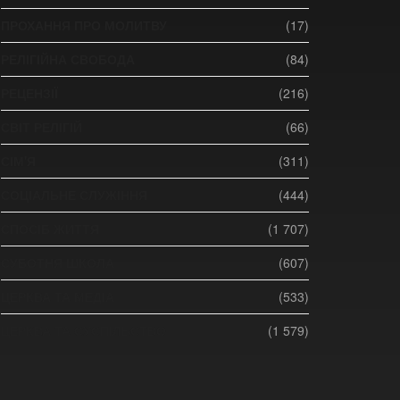
ПРОХАННЯ ПРО МОЛИТВУ
(17)
РЕЛІГІЙНА СВОБОДА
(84)
РЕЦЕНЗІЇ
(216)
СВІТ РЕЛІГІЙ
(66)
СІМ'Я
(311)
СОЦІАЛЬНЕ СЛУЖІННЯ
(444)
СПОСІБ ЖИТТЯ
(1 707)
СУБОТНЯ ШКОЛА
(607)
ЦЕРКВА ТА МЕДІА
(533)
ЦЕРКВА ТА СУСПІЛЬСТВО
(1 579)