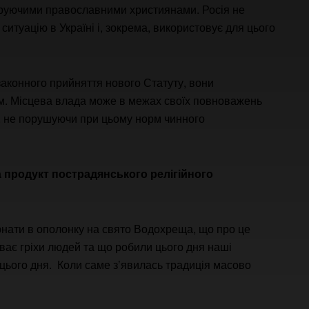
віруючими православними християнами. Росія не
итуацію в Україні і, зокрема, використовує для цього
законного прийняття нового Статуту, вони
ом. Місцева влада може в межах своїх повноважень
ій, не порушуючи при цьому норм чинного
а продукт пострадянського релігійного
ірнати в ополонку на свято Водохреща, що про це
ває гріхи людей та що робили цього дня наші
ії цього дня. Коли саме з’явилась традиція масово