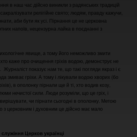
ння в наш час дійсно виникли з радянських традицій
есакралізувати релігійне свято; людям, правду кажучи,
нати, аби бути як усі. Пірнання це не церковна
тних напоїв, нецензурна лайка в поєднанні з
психологічне явище, а тому його неможливо змити
 хто каже про очищення гріхів водою, демонструє не
 Журналіст показує нам те, що такі погляди якраз і є
да змиває гріхи. А тому і лікували водою хворих (бо
іхів), в ополонку пірнали ще й ті, хто водив козу,
юми нечистої сили. Люди розуміли, що це гріх, і
вирішувати, чи пірнати сьогодні в ополонку. Метою
о з церковним і духовним це дійсно має мало
о служіння Церков українці