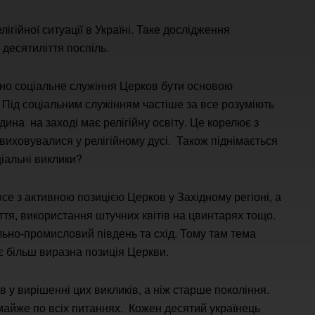
гійної ситуації в Україні. Таке дослідження
десятиліття поспіль.
инно соціальне служіння Церков бути основою
я. Під соціальним служінням частіше за все розуміють
ина на заході має релігійну освіту. Це корелює з
 виховувалися у релігійному дусі. Також піднімається
іальні виклики?
все з активною позицією Церков у Західному регіоні, а
ття, використання штучних квітів на цвинтарях тощо.
ально-промисловий південь та схід. Тому там тема
є більш виразна позиція Церкви.
 у вирішенні цих викликів, а ніж старше покоління.
 майже по всіх питаннях. Кожен десятий українець