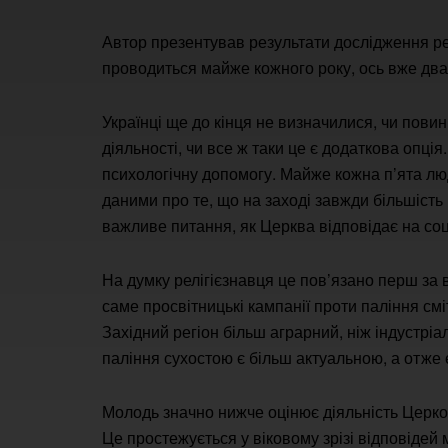
Автор презентував результати дослідження релі
проводиться майже кожного року, ось вже два 
Українці ще до кінця не визначилися, чи пов
діяльності, чи все ж таки це є додаткова опці
психологічну допомогу. Майже кожна п’ята люд
даними про те, що на заході завжди більшість
важливе питання, як Церква відповідає на соц
На думку релігієзнавця це пов’язано перш за 
саме просвітницькі кампанії проти паління смі
Західний регіон більш аграрний, ніж індустрі
паління сухостою є більш актуальною, а отже 
Молодь значно нижче оцінює діяльність Церков
Це простежується у віковому зрізі відповідей