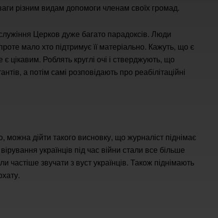
аги різним видам допомоги членам своїх громад.
 служіння Церков дуже багато парадоксів. Люди
роте мало хто підтримує її матеріально. Кажуть, що є
 є цікавим. Роблять круглі очі і стверджують, що
антів, а потім самі розповідають про реабілітаційні
, можна дійти такого висновку, що журналіст піднімає
вірування українців під час війни стали все більше
и частіше звучати з вуст українців. Також піднімають
рхату.