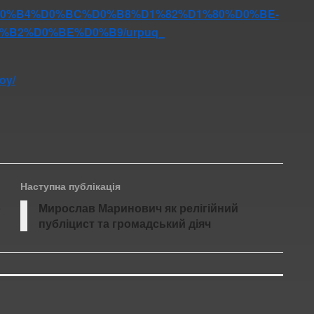
hor/%D0%B4%D0%BC%D0%B8%D1%82%D1%80%D0%BE-
%B2%D0%BE%D0%B9/urpuq_
oy/
Наступна публікація
о
Мирослав Маринович як релігійний
публіцист та громадський діяч