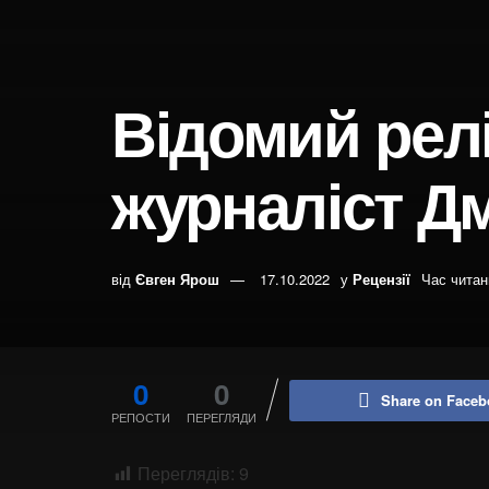
Відомий релі
журналіст Д
від
Євген Ярош
17.10.2022
у
Рецензії
Час читан
0
0
Share on Faceb
РЕПОСТИ
ПЕРЕГЛЯДИ
Переглядів:
9