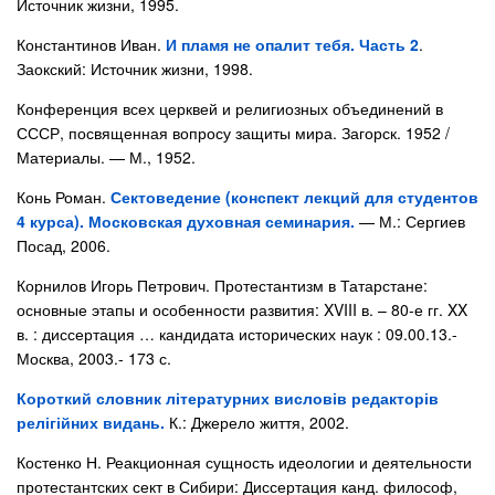
Источник жизни, 1995.
Константинов Иван.
И пламя не опалит тебя. Часть 2
.
Заокский: Источник жизни, 1998.
Конференция всех церквей и религиозных объединений в
СССР, посвященная вопросу защиты мира. Загорск. 1952 /
Материалы. — М., 1952.
Конь Роман.
Сектоведение (конспект лекций для студентов
4 курса). Московская духовная семинария.
— М.: Сергиев
Посад, 2006.
Корнилов Игорь Петрович. Протестантизм в Татарстане:
основные этапы и особенности развития: XVIII в. – 80-е гг. XX
в. : диссертация … кандидата исторических наук : 09.00.13.-
Москва, 2003.- 173 с.
Короткий словник літературних висловів редакторів
релігійних видань.
К.: Джерело життя, 2002.
Костенко Н. Реакционная сущность идеологии и деятельности
протестантских сект в Сибири: Диссертация канд. философ,