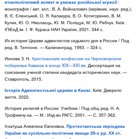
етнополітичний аспект в умовах російської агресії
:
монографія / авт. кол.: В. А. Войналович (керівник, наук. ред.),
В. Є. Єленський, О. Я. Калакура, В. О. Котигоренко, В. М.
Кулик, Ю. О. Ніколаєць, Ю. М. Поліщук, М. Ю. Рябчук. Київ :
ІПіЕнД ім. І. Ф. Кураса НАН України, 2021. 344 с.
Из истории Церкви адвентистов седьмого дня в России / Под
ред. В. Теппоне. — Калининград, 1993. – 324 с.
Ионова З. Н.
Христианские конфессии на Черноморском
побережье Кавказа в конце XIX—XXI вв
. Диссертация на
соискание ученой степени кандидата исторических наук. —
Ставрополь, 2015.
Історія Адвентистської церкви в Києві
. Київ: Джерело
життя, 2022.
История религий в России: Учебник / Под общ ред. Н. А.
Трофимчу-ка. — М.: Изд-во РАГС, 2001. — С. 357-362.
Ігнатуша Алевтина Євгенівна.
Протестантська періодика
України як суспільно-політичне явище 20-х рр. ХХ ст.