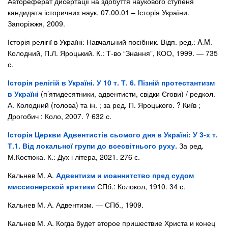
Автореферат дисертації на здобуття наукового ступеня
кандидата історичних наук. 07.00.01 – Історія України.
Запоріжжя, 2009.
Історія релігії в Україні: Навчальний посібник. Відп. ред.: A.M.
Колодний, П.Л. Яроцький. К.: Т-во “Знання”, КОО, 1999. — 735
с.
Історія релігій в Україні. У 10 т. Т. 6. Пізній протестантизм
в Україні
(п’ятидесятники, адвентисти, свідки Єгови) / редкол.
А. Колодний (голова) та ін. ; за ред. П. Яроцького. ? Київ ;
Дрогобич : Коло, 2007. ? 632 с.
Історія Церкви Адвентистів сьомого дня в Україні: У 3-х т.
Т.1. Від локальної групи до всесвітнього руху.
За ред.
М.Костюка. К.: Дух і літера, 2021. 276 с.
Кальнев М. А.
Адвентизм и иоаннитство пред судом
миссионерской критики
СПб.: Колокол, 1910. 34 с.
Кальнев М. А. Адвентизм. — СПб., 1909.
Кальнев М. А. Когда будет второе пришествие Христа и конец