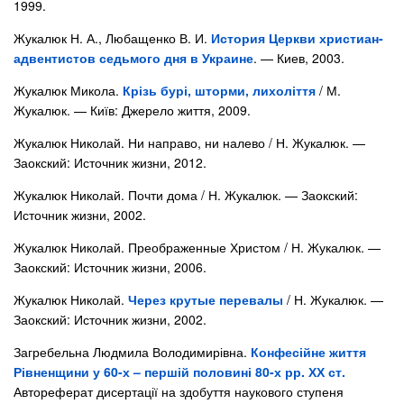
1999.
Жукалюк Н. А., Любащенко В. И.
История Церкви христиан-
адвентистов седьмого дня в Украине
. — Киев, 2003.
Жукалюк Микола.
Крізь бурі, шторми, лихоліття
/ М.
Жукалюк. — Київ: Джерело життя, 2009.
Жукалюк Николай. Ни направо, ни налево / Н. Жукалюк. —
Заокский: Источник жизни, 2012.
Жукалюк Николай. Почти дома / Н. Жукалюк. — Заокский:
Источник жизни, 2002.
Жукалюк Николай. Преображенные Христом / Н. Жукалюк. —
Заокский: Источник жизни, 2006.
Жукалюк Николай.
Через крутые перевалы
/ Н. Жукалюк. —
Заокский: Источник жизни, 2002.
Загребельна Людмила Володимирівна.
Конфесійне життя
Рівненщини у 60-х – першій половині 80-х рр. ХХ ст.
Автореферат дисертації на здобуття наукового ступеня