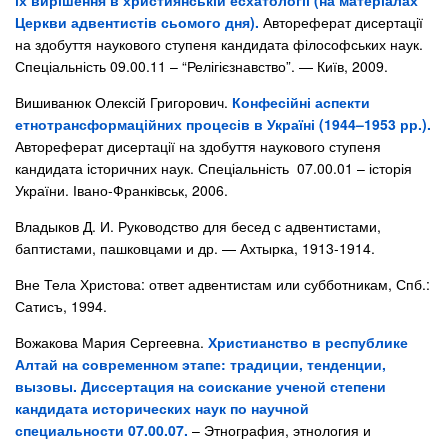
їх вирішення в християнській есхатології (на матеріалах
Церкви адвентистів сьомого дня).
Автореферат дисертації
на здобуття наукового ступеня кандидата філософських наук.
Спеціальність 09.00.11 – “Релігієзнавство”. — Київ, 2009.
Вишиванюк Олексій Григорович.
Конфесійні аспекти
етнотрансформаційних процесів в Україні (1944–1953 рр.).
Автореферат дисертації на здобуття наукового ступеня
кандидата історичних наук. Спеціальність 07.00.01 – історія
України. Івано-Франківськ, 2006.
Владыков Д. И. Руководство для бесед с адвентистами,
баптистами, пашковцами и др. — Ахтырка, 1913-1914.
Вне Тела Христова: ответ адвентистам или субботникам, Спб.:
Сатисъ, 1994.
Вожакова Мария Сергеевна.
Христианство в республике
Алтай на современном этапе: традиции, тенденции,
вызовы. Диссертация на соискание ученой степени
кандидата исторических наук по научной
специальности 07.00.07.
– Этнография, этнология и