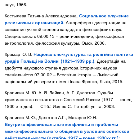
наук, 1966.
Костылева Татьяна Александровна.
Социальное служение
религиозных организаций.
Автореферат диссертации на
соискание ученой степени кандидата философских наук.
Специальность 09.00.13 – религиоведение, философская
антропология, философия культуры. Омск, 2006.
Крамар Ю. В.
Національно-культурна та релігійна політика
урядів Польщі на Волині (1921–1939 рр.)
. Дисертація на
здобуття наукового ступеня доктора історичних наук за
спеціальністю 07.00.02 – Всесвітня історія. – Львівський
національний університет імені Івана Франка, Львів, 2015.
Крапивин М. Ю. А. Я. Лейкин, А. Г. Далгатов. Судьбы
христианского сектантства в Советской России (1917 — конец
1930-х годов). — СПб.: Изд-во С.-Петерб. ун-та, 2003.
Крапивин М.Ю., Далгатов А.Г., Макаров Ю.Н.
Внутриконфессиональные конфликты и проблемы
межконфессионального общения в условиях советской
действительности (октябрь 1917 – конец 1930-х гг.)
: