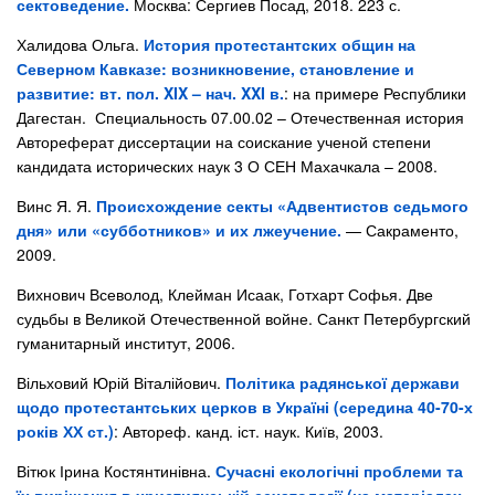
сектоведение.
Москва: Сергиев Посад, 2018. 223 с.
Халидова Ольга.
История протестантских общин на
Северном Кавказе: возникновение, становление и
развитие: вт. пол. XIX – нач. XXI в.
: на примере Республики
Дагестан. Специальность 07.00.02 – Отечественная история
Автореферат диссертации на соискание ученой степени
кандидата исторических наук 3 О СЕН Махачкала – 2008.
Винс Я. Я.
Происхождение секты «Адвентистов седьмого
дня» или «субботников» и их лжеучение.
— Сакраменто,
2009.
Вихнович Всеволод, Клейман Исаак, Готхарт Софья. Две
судьбы в Великой Отечественной войне. Санкт Петербургский
гуманитарный институт, 2006.
Вільховий Юрій Віталійович.
Політика радянської держави
щодо протестантських церков в Україні (середина 40-70-х
років ХХ ст.)
: Автореф. канд. іст. наук. Київ, 2003.
Вітюк Ірина Костянтинівна.
Сучасні екологічні проблеми та