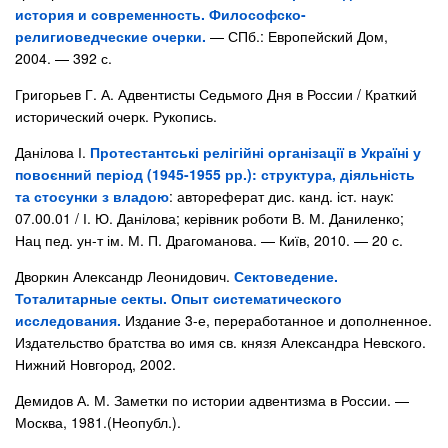
история и современность. Философско-
религиоведческие очерки.
— СПб.: Европейский Дом,
2004. — 392 с.
Григорьев Г. А. Адвентисты Седьмого Дня в России / Краткий
исторический очерк. Рукопись.
Данілова І.
Протестантські релігійні організації в Україні у
повоєнний період (1945-1955 рр.): структура, діяльність
та стосунки з владою
: автореферат дис. канд. іст. наук:
07.00.01 / І. Ю. Данілова; керівник роботи В. М. Даниленко;
Нац пед. ун-т ім. М. П. Драгоманова. — Київ, 2010. — 20 с.
Дворкин Александр Леонидович.
Сектоведение.
Тоталитарные секты. Опыт систематического
исследования.
Издание 3-е, переработанное и дополненное.
Издательство братства во имя св. князя Александра Невского.
Нижний Новгород, 2002.
Демидов А. М. Заметки по истории адвентизма в России. —
Москва, 1981.(Неопубл.).