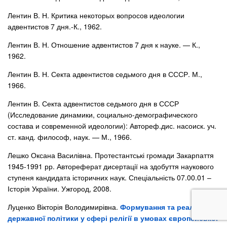
Лентин В. Н. Критика некоторых вопросов идеологии
адвентистов 7 дня.-К., 1962.
Лентин В. Н. Отношение адвентистов 7 дня к науке. — К.,
1962.
Лентин В. Н. Секта адвентистов седьмого дня в СССР. М.,
1966.
Лентин В. Секта адвентистов седьмого дня в СССР
(Исследование динамики, социально-демографического
состава и современной идеологии): Автореф.дис. насоиск. уч.
ст. канд. философ, наук. — М., 1966.
Лешко Оксана Василівна. Протестантські громади Закарпаття
1945-1991 рр. Автореферат дисертації на здобуття наукового
ступеня кандидата історичних наук. Спеціальність 07.00.01 –
Історія України. Ужгород, 2008.
Луценко Вікторія Володимирівна.
Формування та реалізація
державної політики у сфері релігії в умовах європейської