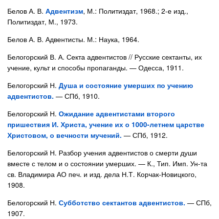
Белов А. В.
Адвентизм
, М.: Политиздат, 1968.; 2-е изд.,
Политиздат, М., 1973.
Белов А. В. Адвентисты. М.: Наука, 1964.
Белогорский В. А. Секта адвентистов // Русские сектанты, их
учение, культ и способы пропаганды. — Одесса, 1911.
Белогорский Н.
Душа и состояние умерших по учению
адвентистов.
— СПб, 1910.
Белогорский Н.
Ожидание адвентистами второго
пришествия И. Христа, учение их о 1000-летнем царстве
Христовом, о вечности мучений.
— СПб, 1912.
Белогорский Н. Разбор учения адвентистов о смерти души
вместе с телом и о состоянии умерших. — К., Тип. Имп. Ун-та
св. Владимира АО печ. и изд. дела Н.Т. Корчак-Новицкого,
1908.
Белогорский Н.
Субботство сектантов адвентистов.
— СПб,
1907.