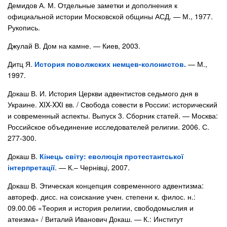
Демидов А. М. Отдельные заметки и дополнения к
официальной истории Московской общины АСД. — М., 1977.
Рукопись.
Джулай В. Дом на камне. — Киев, 2003.
Дитц Я.
История поволжских немцев-колонистов.
— М.,
1997.
Докаш В. И. История Церкви адвентистов седьмого дня в
Украине. XIX-XXІ вв. / Свобода совести в России: исторический
и современный аспекты. Выпуск 3. Сборник статей. — Москва:
Российское объединение исследователей религии. 2006. С.
277-300.
Докаш В.
Кінець світу: еволюція протестантської
інтерпретації
. — К.– Чернівці, 2007.
Докаш В. Этическая концепция современного адвентизма:
автореф. дисс. на соискание учен. степени к. филос. н.:
09.00.06 «Теория и история религии, свободомыслия и
атеизма» / Виталий Иванович Докаш. — К.: Институт