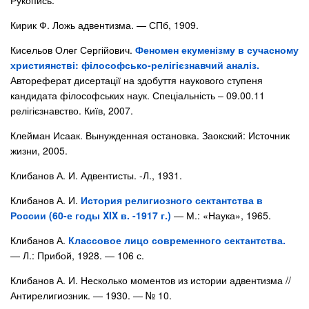
Рукопись.
Кирик Ф. Ложь адвентизма. — СПб, 1909.
Кисельов Олег Сергійович.
Феномен екуменізму в сучасному
християнстві: філософсько-релігієзнавчий аналіз.
Автореферат дисертації на здобуття наукового ступеня
кандидата філософських наук. Спеціальність – 09.00.11
релігієзнавство. Київ, 2007.
Клейман Исаак. Вынужденная остановка. Заокский: Источник
жизни, 2005.
Клибанов А. И. Адвентисты. -Л., 1931.
Клибанов А. И.
История религиозного сектантства в
России (60-е годы XIX в. -1917 г.)
— М.: «Наука», 1965.
Клибанов А.
Классовое лицо современного сектантства.
— Л.: Прибой, 1928. — 106 с.
Клибанов А. И. Несколько моментов из истории адвентизма //
Антирелигиозник. — 1930. — № 10.