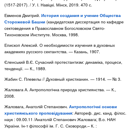
(1517-2017). / У. І. Навіцкі. Мінск, 2019. 470 с.
Евменов Дмитрий.
История создания и учение Общества
Сторожевой Башни
(кандидатская диссертация по кафедре
сектоведения в Православном Богословском Свято-
Тихоновском Институте. Москва, 1998.
Епископ Алексий. О необходимости изучения в духовных
академиях русского сектантства. — Казань, 1907.
Єленський В.Є. Сучасний протестантизм: динаміка, процеси,
тенденції. — К., 1989.
Жабин С. Плевелы // Духовный христианин. — 1914. — № 3.
Жаловага А. Антропологічна природа християнства. — К.,
2008.
Жаловага, Анатолій Степанович.
Антропологічні основи
християнського проповідування
: Автореф. дис. канд. філос.
наук : 09.00.11 /Анатолій Степанович Жаловага; В.о. НАН
України. Ін-т філософії ім. Г. С. Сковороди.– К. :