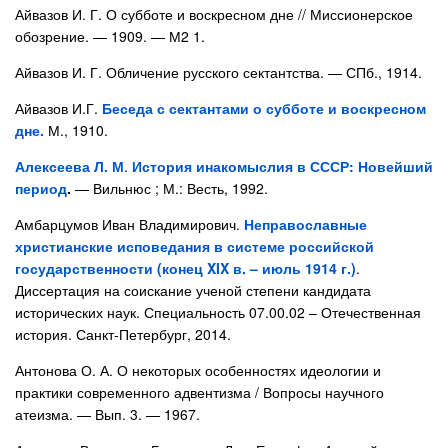
Айвазов И. Г. О субботе и воскресном дне // Миссионерское
обозрение. — 1909. — М2 1.
Айвазов И. Г. Обличение русского сектантства. — СПб., 1914.
Айвазов И.Г.
Беседа с сектантами о субботе и воскресном
дне.
М., 1910.
Алексеева Л. М
.
История инакомыслия в СССР: Новейший
период
.
— Вильнюс ; М.: Весть, 1992.
Амбарцумов Иван Владимирович.
Неправославные
христианские исповедания в системе российской
государственности (конец XIX в. – июль 1914 г.)
.
Диссертация на соискание ученой степени кандидата
исторических наук. Специальность 07.00.02 – Отечественная
история. Санкт-Петербург, 2014.
Антонова О. А. О некоторых особенностях идеологии и
практики современного адвентизма / Вопросы научного
атеизма. — Вып. 3. — 1967.