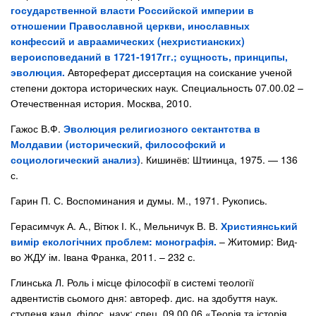
государственной власти Российской империи в
отношении Православной церкви, инославных
конфессий и авраамических (нехристианских)
вероисповеданий в 1721-1917гг.; сущность, принципы,
эволюция.
Автореферат диссертация на соискание ученой
степени доктора исторических наук. Специальность 07.00.02 –
Отечественная история. Москва, 2010.
Гажос В.Ф.
Эволюция религиозного сектантства в
Молдавии (исторический, философский и
социологический анализ)
. Кишинёв: Штиинца, 1975. — 136
с.
Гарин П. С. Воспоминания и думы. М., 1971. Рукопись.
Герасимчук А. А., Вітюк І. К., Мельничук В. В.
Християнський
вимір екологічних проблем: монографія.
– Житомир: Вид-
во ЖДУ ім. Івана Франка, 2011. – 232 с.
Глинська Л. Роль і місце філософії в системі теології
адвентистів сьомого дня: автореф. дис. на здобуття наук.
ступеня канд. філос. наук: спец. 09.00.06 «Теорія та історія