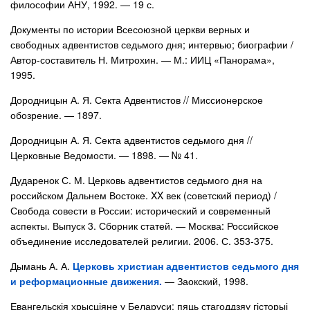
философии АНУ, 1992. — 19 с.
Документы по истории Всесоюзной церкви верных и
свободных адвентистов седьмого дня; интервью; биографии /
Автор-составитель Н. Митрохин. — М.: ИИЦ «Панорама»,
1995.
Дородницын А. Я. Секта Адвентистов // Миссионерское
обозрение. — 1897.
Дородницын А. Я. Секта адвентистов седьмого дня //
Церковные Ведомости. — 1898. — № 41.
Дударенок С. М. Церковь адвентистов седьмого дня на
российском Дальнем Востоке. XX век (советский период) /
Свобода совести в России: исторический и современный
аспекты. Выпуск 3. Сборник статей. — Москва: Российское
объединение исследователей религии. 2006. С. 353-375.
Дымань А. А.
Церковь христиан адвентистов седьмого дня
и реформационные движения.
— Заокский, 1998.
Евангельскія хрысціяне у Беларуси: пяць стагоддзяу гісторыі