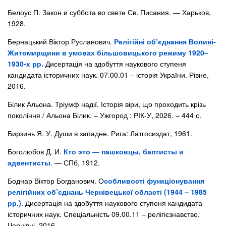
Белоус П. Закон и суббота во свете Св. Писания. — Харьков,
1928.
Бернацький Віктор Русланович.
Релігійні об’єднання Волині-
Житомирщини в умовах більшовицького режиму 1920–
1930-х рр.
Дисертація на здобуття наукового ступеня
кандидата історичних наук. 07.00.01 – історія України. Рівне,
2016.
Білик Альона. Тріумф надії. Історія віри, що проходить крізь
покоління / Альона Білик. – Ужгород : РІК-У, 2026. – 444 с.
Бирзинь Я. У. Души в западне. Рига: Латгосиздат, 1961.
Боголюбов Д. И.
Кто это — пашковцы, баптисты и
адвентисты
. — СПб, 1912.
Боднар Віктор Богданович. О
собливості функціонування
релігійних об’єднань Чернівецької області (1944 – 1985
рр.).
Дисертація на здобуття наукового ступеня кандидата
історичних наук. Спеціальність 09.00.11 – релігієзнавство.
Чернівці, 2016.