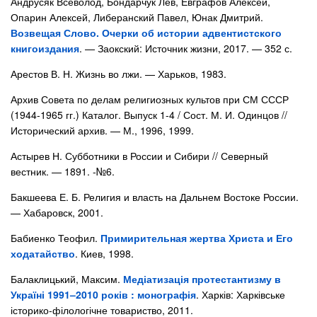
Андрусяк Всеволод, Бондарчук Лев, Евграфов Алексей,
Опарин Алексей, Либеранский Павел, Юнак Дмитрий.
Возвещая Слово. Очерки об истории адвентистского
книгоиздания
. — Заокский: Источник жизни, 2017. — 352 с.
Арестов В. Н. Жизнь во лжи. — Харьков, 1983.
Архив Совета по делам религиозных культов при СМ СССР
(1944-1965 гг.) Каталог. Выпуск 1-4 / Сост. М. И. Одинцов //
Исторический архив. — М., 1996, 1999.
Астырев Н. Субботники в России и Сибири // Северный
вестник. — 1891. -№6.
Бакшеева Е. Б. Религия и власть на Дальнем Востоке России.
— Хабаровск, 2001.
Бабиенко Теофил.
Примирительная жертва Христа и Его
ходатайство
. Киев, 1998.
Балаклицький, Максим.
Медіатизація протестантизму в
Україні 1991–2010 років : монографія
. Харків: Харківське
історико-філологічне товариство, 2011.