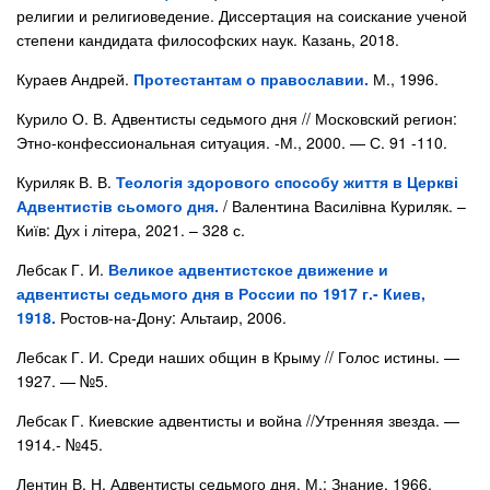
религии и религиоведение. Диссертация на соискание ученой
степени кандидата философских наук. Казань, 2018.
Кураев Андрей.
Протестантам о православии.
М., 1996.
Курило О. В. Адвентисты седьмого дня // Московский регион:
Этно-конфессиональная ситуация. -М., 2000. — С. 91 -110.
Куриляк В. В.
Теологія здорового способу життя в Церкві
Адвентистів сьомого дня.
/ Валентина Василівна Куриляк. –
Київ: Дух і літера, 2021. – 328 с.
Лебсак Г. И.
Великое адвентистское движение и
адвентисты седьмого дня в России по 1917 г.- Киев,
1918.
Ростов-на-Дону: Альтаир, 2006.
Лебсак Г. И. Среди наших общин в Крыму // Голос истины. —
1927. — №5.
Лебсак Г. Киевские адвентисты и война //Утренняя звезда. —
1914.- №45.
Лентин В. Н. Адвентисты седьмого дня. М.: Знание, 1966.