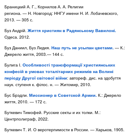
Браницкий А. Г., Корнилов А. А. Религии
региона. — Н. Новгород: ННГУ имени Н. И. Лобачевского,
2013. — 305 с.
Буз Андрій.
Життя християн в Радянському Вавилоні.
Одеса. 2012.
Буз Даниил, Буз Лидия.
Наш путь не усыпан цветами.
— К.:
Джерело життя, 2003.— 144 с.
Булига І.
Особливості трансформації християнських
конфесій в умовах тоталітарних режимів на Волині
періоду Другої світової війни
: автореф. дис. на здобуття
наук. ступеня к. філос. н. — Житомир, 2010.
Бус Брэдли.
Миссионер в Советской Армии.
К.: Джерело
життя, 2010. — 172 с.
Буткевич Тимофей. Русские секты и их толки. М.:
Центрполиграф, 2022.
Буткевич Т. И. О веротерпимости в России. — Харьков, 1905.