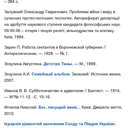
– 384 с.
Залужний Олександр Гаврилович. Проблеми війни і миру в
сучасних протестантських теологіях. Автореферат дисертації
на здобуття наукового ступеня кандидата філософських наук.
09.00.06 – історія і теорія релігії, вільнодумства та атеїзму.
Київ, 1994.
Зарин П. Работа сектантов в Воронежской губернии //
Антирелигиозник. — 1928. — № 1.
Зозулина Августина.
Детство Тины
. — М., 1999.
Зозулина А.И.
Семейный альбом.
Заокский: Источник жизни,
2007.
Иванов В. В. Субботничество и адвентизм // Баптист. — 1914.
— М°№ 11-12. -С. 15-16.
Игнатов Николай.
Бог, пасущий меня…
Киев: Джерело життя,
2012.
Ієрархія цінностей населення Сходу та Півдня України: