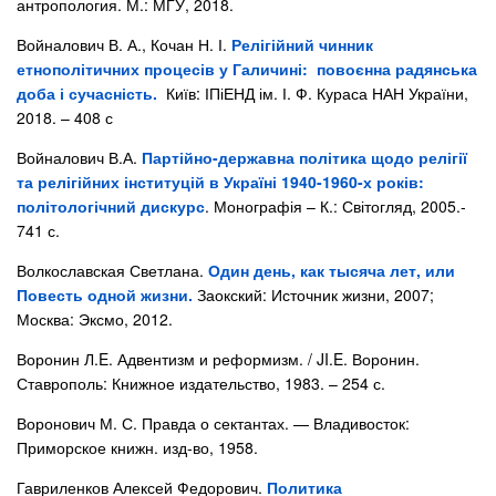
антропология. М.: МГУ, 2018.
Войналович В. А., Кочан Н. І.
Релігійний чинник
етнополітичних процесів у Галичині: повоєнна радянська
доба і сучасність.
Київ: ІПіЕНД ім. І. Ф. Кураса НАН України,
2018. – 408 с
Войналович В.А.
Партійно-державна політика щодо релігії
та релігійних інституцій в Україні 1940-1960-х років:
політологічний дискурс
. Монографія – К.: Світогляд, 2005.-
741 с.
Волкославская Светлана.
Один день, как тысяча лет, или
Повесть одной жизни.
Заокский: Источник жизни, 2007;
Москва: Эксмо, 2012.
Воронин Л.E. Адвентизм и реформизм. / JI.E. Воронин.
Ставрополь: Книжное издательство, 1983. – 254 с.
Воронович М. С. Правда о сектантах. — Владивосток:
Приморское книжн. изд-во, 1958.
Гавриленков Алексей Федорович.
Политика