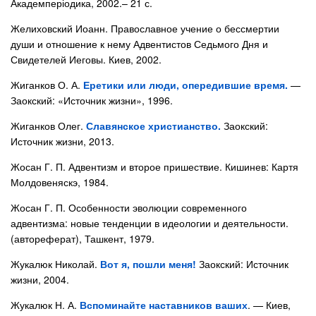
Академперіодика, 2002.– 21 с.
Желиховский Иоанн. Православное учение о бессмертии
души и отношение к нему Адвентистов Седьмого Дня и
Свидетелей Иеговы. Киев, 2002.
Жиганков О. А.
Еретики или люди, опередившие время.
—
Заокский: «Источник жизни», 1996.
Жиганков Олег.
Славянское христианство.
Заокский:
Источник жизни, 2013.
Жосан Г. П. Адвентизм и второе пришествие. Кишинев: Картя
Молдовеняскэ, 1984.
Жосан Г. П. Особенности эволюции современного
адвентизма: новые тенденции в идеологии и деятельности.
(автореферат), Ташкент, 1979.
Жукалюк Николай.
Вот я, пошли меня!
Заокский: Источник
жизни, 2004.
Жукалюк Н. А.
Вспоминайте наставников ваших
. — Киев,