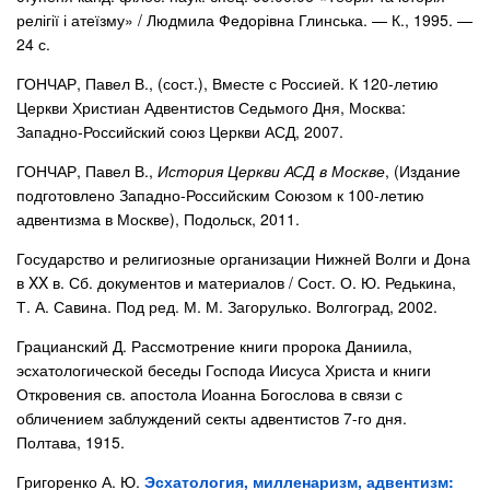
релігії і атеїзму» / Людмила Федорівна Глинська. — К., 1995. —
24 с.
ГОНЧАР, Павел В., (сост.), Вместе с Россией. К 120-летию
Церкви Христиан Адвентистов Седьмого Дня, Москва:
Западно-Российский союз Церкви АСД, 2007.
ГОНЧАР, Павел В.,
История Церкви АСД в Москве
, (Издание
подготовлено Западно-Российским Союзом к 100-летию
адвентизма в Москве), Подольск, 2011.
Государство и религиозные организации Нижней Волги и Дона
в XX в. Сб. документов и материалов / Сост. О. Ю. Редькина,
Т. А. Савина. Под ред. М. М. Загорулько. Волгоград, 2002.
Грацианский Д. Рассмотрение книги пророка Даниила,
эсхатологической беседы Господа Иисуса Христа и книги
Откровения св. апостола Иоанна Богослова в связи с
обличением заблуждений секты адвентистов 7-го дня.
Полтава, 1915.
Григоренко А. Ю.
Эсхатология, милленаризм, адвентизм: