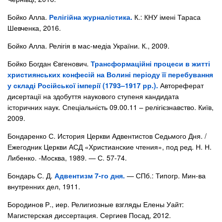
Бойко Алла.
Релігійна журналістика.
К.: КНУ імені Тараса
Шевченка, 2016.
Бойко Алла. Релігія в мас-медіа України. К., 2009.
Бойко Богдан Євгенович.
Трансформаційні процеси в житті
християнських конфесій на Волині періоду її перебування
у складі Російської імперії (1793–1917 рр.).
Автореферат
дисертації на здобуття наукового ступеня кандидата
історичних наук. Спеціальність 09.00.11 – релігієзнавство. Київ,
2009.
Бондаренко С. История Церкви Адвентистов Седьмого Дня. /
Ежегодник Церкви АСД «Христианские чтения», под ред. Н. Н.
Либенко. -Москва, 1989. — С. 57-74.
Бондарь С. Д.
Адвентизм 7-го дня.
— СПб.: Типогр. Мин-ва
внутренних дел, 1911.
Бородинов Р., иер. Религиозные взгляды Елены Уайт:
Магистерская диссертация. Сергиев Посад, 2012.