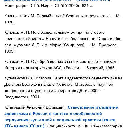
Монография. СПб. Изд-во СПбГУ 2005г. 624 с.
Кривохатский М. Первый опыт // Сектанты в трудчастях. — М.,
1930.
Кулаков М. П. Не в бездеятельном ожидании второго
пришествия Христа // На пути к свободе совести / Сост. и общ
ред. Фурмана Д. Е. и о. Марка (Смирнова). — М.: Прогресс,
1989.
Кулаков М. П. С доброй вестью к своим соотечественникам:
История церкви христиан АСД в России. — Заокский, 1996.
Культенков В. Л. История Церкви адвентистов седьмого дня на
Дальнем Востоке в начале XX века // Материалы научной
конференции студентов и аспирантов ДВГУ 2000. —
Владивосток, 2001.
Кульчицкий Анатолий Ефимович.
Становление и развитие
адвентизма в России в контексте особенностей
вероучения, культовой и социальной практики (конец
XIX– начало XXI вв.)
. Специальность 09. 00. 14 – Философия