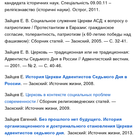
кандидата історичних наук. Спеціальність 09.00.11 –
релігієзнавство (історичні науки). Острог, 2011.
Зайцев Е. В. Социальное служение Церкви АСД: к вопросу о
патриотизме / Протестантизм в Евразии: гражданское
согласие, толерантность, патриотизм (к 60-летию победы над
фашизмом): Сборник статей. — Заокский, 2005. — С. 32-41.
Зайцев Е. В. Церковь — традиционная или не традиционная:
Адвентисты Седьмого Дня в России // Адвентистский вестник.
— 2001. — № 2. — С. 40-46.
Зайцев Е.
История Церкви Адвентистов Седьмого Дня в
России
. — Заокский: Источник жизни, 2008.
Зайцев Е.
Церковь в контексте социальных проблем
современности
/ Сборник религиоведческих статей. —
Заокский: Источник жизни, 2009.
Зайцев Евгений.
Без прошлого нет будущего. История
организационного и доктринального становления Церкви
адвентистов седьмого дня
. Заокский: Источник жизни, 2013.