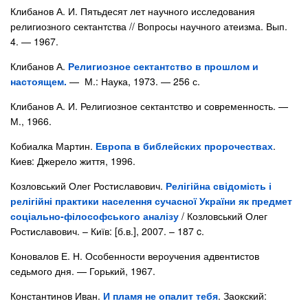
Клибанов А. И. Пятьдесят лет научного исследования
религиозного сектантства // Вопросы научного атеизма. Вып.
4. — 1967.
Клибанов А.
Религиозное сектантство в прошлом и
настоящем.
— М.: Наука, 1973. — 256 с.
Клибанов А. И. Религиозное сектантство и современность. —
М., 1966.
Кобиалка Мартин.
Европа в библейских пророчествах
.
Киев: Джерело життя, 1996.
Козловський Олег Ростиславович.
Релігійна свідомість і
релігійні практики населення сучасної України як предмет
соціально-філософського аналізу
/ Козловський Олег
Ростиславович. – Київ: [б.в.], 2007. – 187 c.
Коновалов Е. Н. Особенности вероучения адвентистов
седьмого дня. — Горький, 1967.
Константинов Иван.
И пламя не опалит тебя
. Заокский: