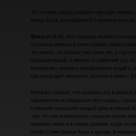
То, что весь народ собрался как один человек
вокруг Бога, они увидели Его крепкую руку в
Втор.31:9-13.
Этот отрывок является основан
поскольку именно в этом отрывке дается повел
это нужно «по прошествии семи лет, в год отп
праздник кущей, а именно в субботний год. Из
Неемии мы читаем о праздновании кущей в су
где народ дает обещание, вступая в завет с Б
Неем.8:2 говорит, что началось это в первый 
израильтяне исследовали свое сердце, слуша
служение проходило каждый день в первой по
том, что они внимательно слушали чтение кни
практику иметь и в наших церквях, когда чит
чтобы Слово Божье было в центре. В некотор