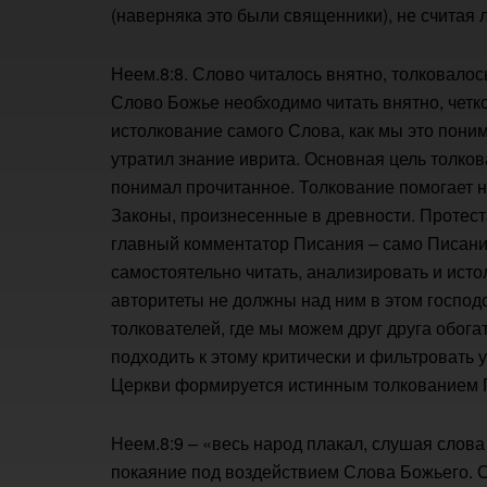
(наверняка это были священники), не считая 
Неем.8:8. Слово читалось внятно, толковалось
Слово Божье необходимо читать внятно, четко
истолкование самого Слова, как мы это поним
утратил знание иврита. Основная цель толкова
понимал прочитанное. Толкование помогает 
Законы, произнесенные в древности. Протест
главный комментатор Писания – само Писание
самостоятельно читать, анализировать и ист
авторитеты не должны над ним в этом господс
толкователей, где мы можем друг друга обог
подходить к этому критически и фильтровать
Церкви формируется истинным толкованием 
Неем.8:9 – «весь народ плакал, слушая слова
покаяние под воздействием Слова Божьего. О