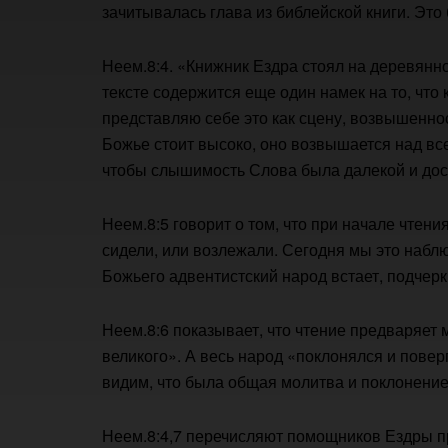
зачитывалась глава из библейской книги. Это
Неем.8:4. «Книжник Ездра стоял на деревянно
тексте содержится еще один намек на то, что
представляю себе это как сцену, возвышеннос
Божье стоит высоко, оно возвышается над все
чтобы слышимость Слова была далекой и дос
Неем.8:5 говорит о том, что при начале чтени
сидели, или возлежали. Сегодня мы это набл
Божьего адвентистский народ встает, подчерк
Неем.8:6 показывает, что чтение предваряет 
великого». А весь народ «поклонялся и повер
видим, что была общая молитва и поклонение
Неем.8:4,7 перечисляют помощников Ездры пр