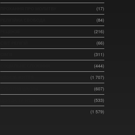
ПРОХАННЯ ПРО МОЛИТВУ
(17)
РЕЛІГІЙНА СВОБОДА
(84)
РЕЦЕНЗІЇ
(216)
СВІТ РЕЛІГІЙ
(66)
СІМ'Я
(311)
СОЦІАЛЬНЕ СЛУЖІННЯ
(444)
СПОСІБ ЖИТТЯ
(1 707)
СУБОТНЯ ШКОЛА
(607)
ЦЕРКВА ТА МЕДІА
(533)
ЦЕРКВА ТА СУСПІЛЬСТВО
(1 579)