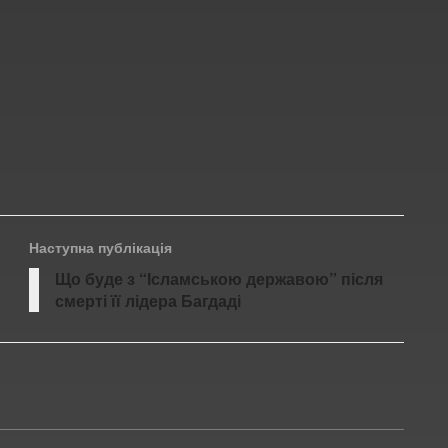
Наступна публікація
Що буде з “Ісламською державою” після
смерті її лідера Багдаді