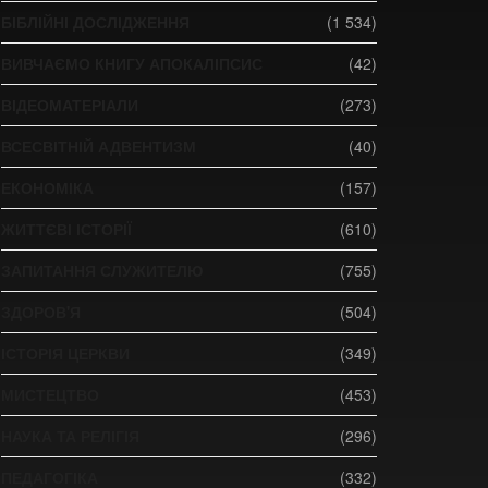
БІБЛІЙНІ ДОСЛІДЖЕННЯ
(1 534)
ВИВЧАЄМО КНИГУ АПОКАЛІПСИС
(42)
ВІДЕОМАТЕРІАЛИ
(273)
ВСЕСВІТНІЙ АДВЕНТИЗМ
(40)
ЕКОНОМІКА
(157)
ЖИТТЄВІ ІСТОРІЇ
(610)
ЗАПИТАННЯ СЛУЖИТЕЛЮ
(755)
ЗДОРОВ'Я
(504)
ІСТОРІЯ ЦЕРКВИ
(349)
МИСТЕЦТВО
(453)
НАУКА ТА РЕЛІГІЯ
(296)
ПЕДАГОГІКА
(332)