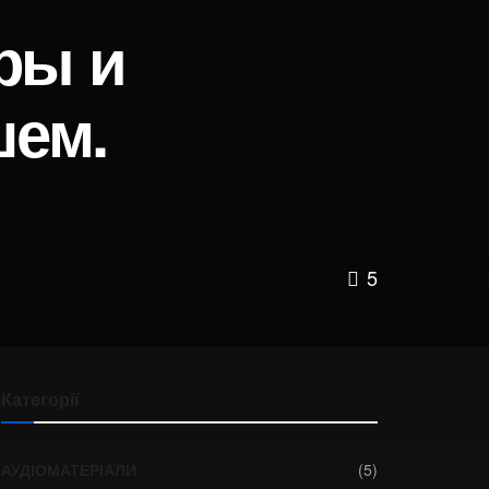
ры и
шем.
5
Категорії
АУДІОМАТЕРІАЛИ
(5)