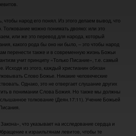
левитов.
, чтобы народ его понял. Из этого делаем вывод, что
. Толкование можно понимать двояко: или это
аем, или же это перевод для народа, который
ния, какого рода бы оно ни было, – это чтобы народ
нам перенести также и в современную жизнь Божьи
антизм учит принципу «Только Писание», т.е. самый
. Исходя из этого, каждый христианин обязан
олковывать Слово Божье. Никакие человеческие
твовать. Однако, это не отвергает слушание других
атить в понимании Слова Божия. Но также мы должны
 услышанное толкование (Деян.17:11). Учение Божьей
Писания.
 Закона», что указывает на исследование сердца и
бращение к израильтянам левитов, чтобы те