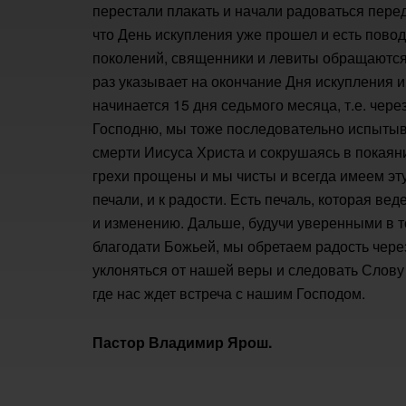
перестали плакать и начали радоваться перед 
что День искупления уже прошел и есть повод
поколений, священники и левиты обращаются 
раз указывает на окончание Дня искупления 
начинается 15 дня седьмого месяца, т.е. чер
Господню, мы тоже последовательно испытыв
смерти Иисуса Христа и сокрушаясь в покаянии
грехи прощены и мы чисты и всегда имеем эт
печали, и к радости. Есть печаль, которая вед
и изменению. Дальше, будучи уверенными в т
благодати Божьей, мы обретаем радость через
уклоняться от нашей веры и следовать Слову
где нас ждет встреча с нашим Господом.
Пастор Владимир Ярош.