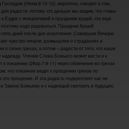
Господом (Неем.8:10-12), вероятно, говорит о том,
 для радости, потому что дальше мы видим, что главы
к Ездре с инициативой о празднике кущей, что еще
и поэтому надо радоваться. Праздник Кущей
ез пять дней после дня искупления. Совершая Вечерю
ает чувство печали, размышляя о страданиях и
 о своих грехах, а потом – радости от того, что наши
у надежду. Чтение Слова Божьего может вести и к
ет к покаянию (2Кор.7:9-11) через обличение во грехах
ом, что покаяние ведет к прощению грехов по
 это прощение. И эта радость подкрепляет нас не
 и Закону Божьему и с надеждой смотреть в будущее,