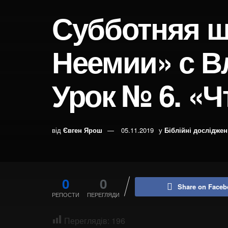
Субботняя ш
Неемии» с 
Урок № 6. «
від
Євген Ярош
05.11.2019
у
Біблійні дослідже
0
0
Share on Faceb
РЕПОСТИ
ПЕРЕГЛЯДИ
Переглядів:
196