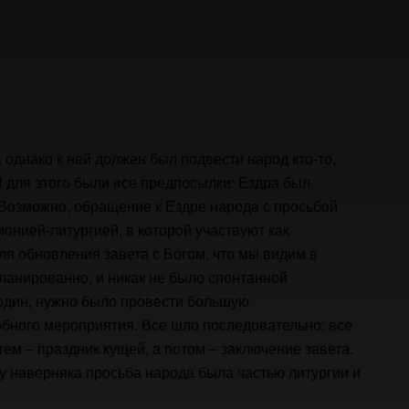
 однако к ней должен был подвести народ кто-то,
И для этого были все предпосылки: Ездра был
Возможно, обращение к Ездре народа с просьбой
монией-литургией, в которой
участвуют как
ля обновления завета с Богом, что мы видим в
планированно, и никак не было спонтанной
 один, нужно было провести большую
бного мероприятия. Все шло последовательно: все
тем – праздник кущей, а потом – заключение завета.
у наверняка просьба народа была частью литургии и