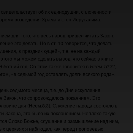
, свидетельствует об их единодушии, сплоченности
о время возведения Храма и стен Иерусалима.
ием для того, что весь народ пришел читать Закон,
ение это делать. Но в ст. 10 говорится, что делать
ущения, в праздник кущей», т.е. не на каждый
 этого мы можем сделать вывод, что сейчас в книге
бботний год. Об этом также говорится в
Неем.10:31,
огом, «в седьмой год оставлять долги всякого рода».
день седьмого месяца, т.е. до Дня искупления
я Закон, что сопровождалось покаянием. Это
ловине дня (Неем.8:3). Служение народа состояло в
ги Закона, это было их поклонением. Неплохо такую
ается Слово Божье, слушание и размышление над ним,
ых церквях я наблюдал, как перед проповедью