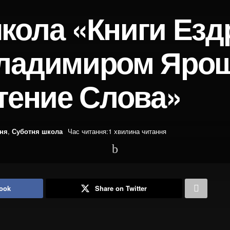
кола «Книги Езд
Владимиром Яро
Чтение Слова»
ння
,
Суботня школа
Час читання:1 хвилина читання
ook
Share on Twitter