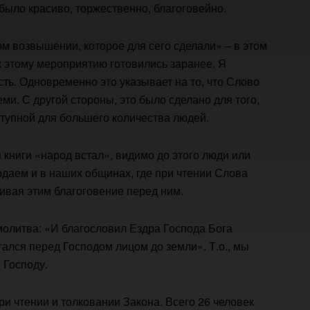
 было красиво, торжественно, благоговейно.
м возвышении, которое для сего сделали» – в этом
 к этому мероприятию готовились заранее. Я
ть. Одновременно это указывает на то, что Слово
ми. С другой стороны, это было сделано для того,
тупной для большего количества людей.
я книги «народ встал», видимо до этого люди или
юдаем и в наших общинах, где при чтении Слова
ивая этим благоговение перед ним.
молитва: «И благословил Ездра Господа Бога
гался перед Господом лицом до земли». Т.о., мы
 Господу.
и чтении и толковании Закона. Всего 26 человек