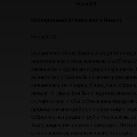
Неем.8:8
Исследование 8 главы книги Неемии
Неем.8:1-2.
Инициатива чтения Закона исходит от народа,
вероятнее всего этим человеком был Ездра. 
законником и духовным лидером израильтян. 
вынести книгу Закона было своего рода цере
священники, так и народ. Народ был собран д
начале 10 главы. Все было подготовлено и с
случайностью. Чтобы собрать весь народ как
предварительную работу по организации подо
собрались на праздник труб в Иерусалиме, за
Такие вещи спонтанно не происходят. Поэтом
в то же время выражала желание их сердец.