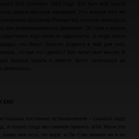
няла 5-го сентября 1993 года. Это был мой новый
лгие девять месяцев ожидания. 7-го января того же
освященную празднику Рождества, которую проводила
го дня реформационного движения. Об этом я узнала
 существуют ещё какие-то адвентисты. А тогда моего
федры, что Иисус Христос родился в мир для того,
ольше., но как это сделать? Бог читал мои мысли. В
щие больше узнать о Христе, могут записаться на
а записалась.
А ЕМУ
ои порывы постоянно останавливали – сначала надо
д., и только тогда мы сможем принять тебя. Меня это
 какие они есть, по вере, и Он Сам меняет их и их