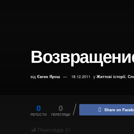
Возвращени
від
Євген Ярош
18.12.2011
у
Життєві історії
,
Сп
0
0
Share on Faceb
РЕПОСТИ
ПЕРЕГЛЯДИ
Переглядів:
21