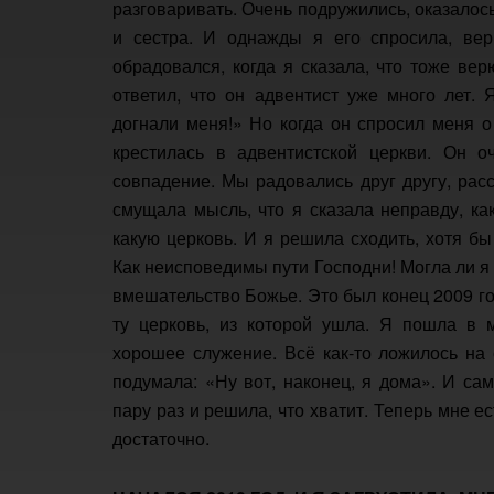
разговаривать. Очень подружились, оказалось
и сестра. И однажды я его спросила, вер
обрадовался, когда я сказала, что тоже вер
ответил, что он адвентист уже много лет. 
догнали меня!» Но когда он спросил меня о 
крестилась в адвентистской церкви. Он о
совпадение. Мы радовались друг другу, рас
смущала мысль, что я сказала неправду, ка
какую церковь. И я решила сходить, хотя бы
Как неисповедимы пути Господни! Могла ли я 
вмешательство Божье. Это был конец 2009 го
ту церковь, из которой ушла. Я пошла в 
хорошее служение. Всё как-то ложилось на 
подумала: «Ну вот, наконец, я дома». И са
пару раз и решила, что хватит. Теперь мне е
достаточно.