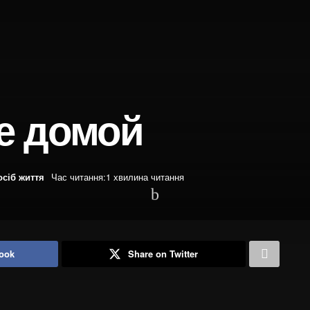
е домой
осіб життя
Час читання:1 хвилина читання
ook
Share on Twitter