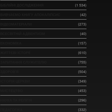
БІБЛІЙНІ ДОСЛІДЖЕННЯ
(1 534)
ВИВЧАЄМО КНИГУ АПОКАЛІПСИС
(42)
ВІДЕОМАТЕРІАЛИ
(273)
ВСЕСВІТНІЙ АДВЕНТИЗМ
(40)
ЕКОНОМІКА
(157)
ЖИТТЄВІ ІСТОРІЇ
(610)
ЗАПИТАННЯ СЛУЖИТЕЛЮ
(755)
ЗДОРОВ'Я
(504)
ІСТОРІЯ ЦЕРКВИ
(349)
МИСТЕЦТВО
(453)
НАУКА ТА РЕЛІГІЯ
(296)
ПЕДАГОГІКА
(332)