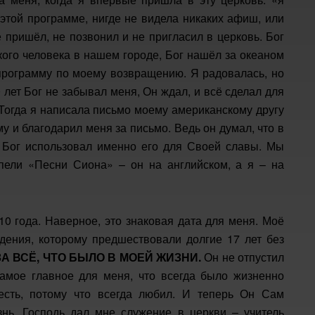
 этой программе, нигде не видела никаких афиш, или
е пришёл, не позвонил и не пригласил в церковь. Бог
кого человека в нашем городе, Бог нашёл за океаном
 программу по моему возвращению. Я радовалась, но
0 лет Бог не забывал меня, Он ждал, и всё сделал для
! Тогда я написала письмо моему американскому другу
му и благодарил меня за письмо. Ведь он думал, что в
г Бог использовал именно его для Своей славы. Мы
пели «Песни Сиона» – он на английском, а я – на
10 года. Наверное, это знаковая дата для меня. Моё
ения, которому предшествовали долгие 17 лет без
А ВСЁ, ЧТО БЫЛО В МОЕЙ ЖИЗНИ.
Он не отпустил
амое главное для меня, что всегда было жизненно
есть, потому что всегда любил. И теперь Он Сам
нь. Господь дал мне служение в церкви – учитель