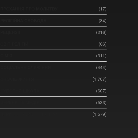
ПРОХАННЯ ПРО МОЛИТВУ
(17)
РЕЛІГІЙНА СВОБОДА
(84)
РЕЦЕНЗІЇ
(216)
СВІТ РЕЛІГІЙ
(66)
СІМ'Я
(311)
СОЦІАЛЬНЕ СЛУЖІННЯ
(444)
СПОСІБ ЖИТТЯ
(1 707)
СУБОТНЯ ШКОЛА
(607)
ЦЕРКВА ТА МЕДІА
(533)
ЦЕРКВА ТА СУСПІЛЬСТВО
(1 579)