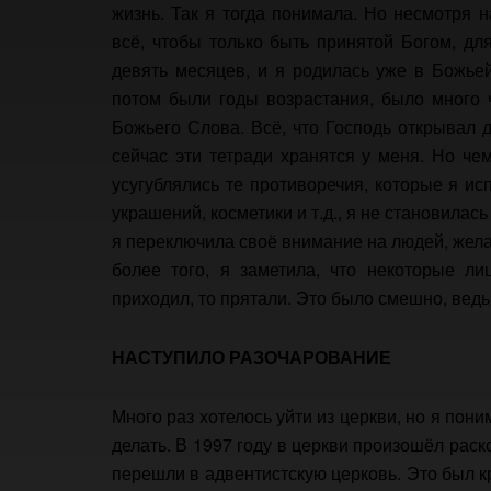
жизнь. Так я тогда понимала. Но несмотря 
всё, чтобы только быть принятой Богом, д
девять месяцев, и я родилась уже в Божьей
потом были годы возрастания, было много 
Божьего Слова. Всё, что Господь открывал 
сейчас эти тетради хранятся у меня. Но ч
усугублялись те противоречия, которые я и
украшений, косметики и т.д., я не становилась
я переключила своё внимание на людей, желая
более того, я заметила, что некоторые лиц
приходил, то прятали. Это было смешно, ведь 
НАСТУПИЛО РАЗОЧАРОВАНИЕ
Много раз хотелось уйти из церкви, но я пони
делать. В 1997 году в церкви произошёл раск
перешли в адвентистскую церковь. Это был кр