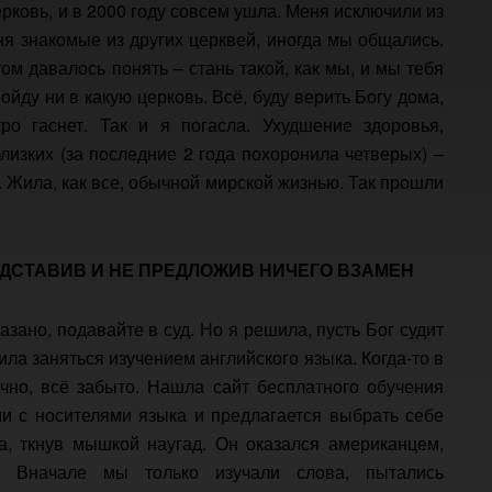
ерковь, и в 2000 году совсем ушла. Меня исключили из
ня знакомые из других церквей, иногда мы общались.
ом давалось понять – стань такой, как мы, и мы тебя
ойду ни в какую церковь. Всё, буду верить Богу дома,
ро гаснет. Так и я погасла. Ухудшение здоровья,
лизких (за последние 2 года похоронила четверых) –
. Жила, как все, обычной мирской жизнью. Так прошли
ОДСТАВИВ И НЕ ПРЕДЛОЖИВ НИЧЕГО ВЗАМЕН
азано, подавайте в суд. Но я решила, пусть Бог судит
шила заняться изучением английского языка. Когда-то в
ечно, всё забыто. Нашла сайт бесплатного обучения
и с носителями языка и предлагается выбрать себе
а, ткнув мышкой наугад. Он оказался американцем,
 Вначале мы только изучали слова, пытались