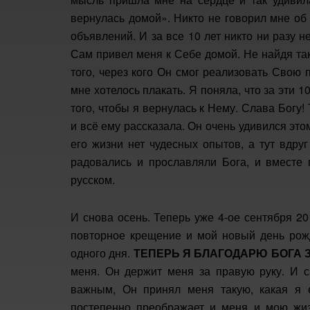
вернулась домой». Никто не говорил мне об
объявлений. И за все 10 лет никто ни разу н
Сам привел меня к Себе домой. Не найдя та
того, через кого Он смог реализовать Свою
мне хотелось плакать. Я поняла, что за эти 1
того, чтобы я вернулась к Нему. Слава Богу
и всё ему рассказала. Он очень удивился это
его жизни нет чудесных опытов, а тут вдру
радовались и прославляли Бога, и вместе 
русском.
И снова осень. Теперь уже 4-ое сентября 20
повторное крещение и мой новый день рожд
одного дня.
ТЕПЕРЬ Я БЛАГОДАРЮ БОГА З
меня. Он держит меня за правую руку. И с
важным, Он принял меня такую, какая я 
постепенно преображает и меня и мою жиз