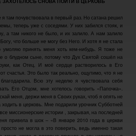
НЕ ЗАХОТЕЛОСЬ СНОВА ПОЙТИ В ЦЕРКОВЬ
е я там почувствовала в первый раз. Но сатана решил
емы, теперь уже с соседями. У них забился стояк, и
у, а там никого не было, и их залило. А нам залило
 Богу, что больше не могу без Него. И хотя я не стала
о умоляю принять меня хоть кем-нибудь. Я тоже не
че о блудном сыне, потому что Дух Святой сошёл на
уки, как Отец. И моё сердце растворилось в Его
т счастья. Это было так реально, ощутимо, что я не
 благодарила. Всю эту неделю я чувствовала себя
ать Его Отцом, мне хотелось говорить «Папочка».
скай меня, держи меня в Своих руках, чтоб я опять не
а ходить в церковь. Мне подарили урочник Субботней
 все миссионерские истории , закрывая, на последней
еня привела в шок – «В январе 2010 года в церкви
просто не могла в это поверить, ведь именно такая
 меня, когда я впервые пришла в эту церковь: «я