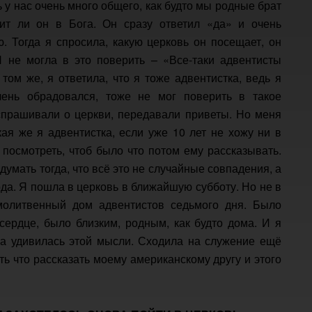
 у нас очень много общего, как будто мы родные брат
ит ли он в Бога. Он сразу ответил «да» и очень
ю. Тогда я спросила, какую церковь он посещает, он
Я не могла в это поверить – «Все-таки адвентисты
том же, я ответила, что я тоже адвентистка, ведь я
чень обрадовался, тоже не мог поверить в такое
спрашивали о церкви, передавали приветы. Но меня
кая же я адвентистка, если уже 10 лет не хожу ни в
 посмотреть, чтоб было что потом ему рассказывать.
думать тогда, что всё это не случайные совпадения, а
да. Я пошла в церковь в ближайшую субботу. Но не в
молитвенный дом адвентистов седьмого дня. Было
сердце, было близким, родным, как будто дома. И я
ма удивилась этой мысли. Сходила на служение ещё
сть что рассказать моему американскому другу и этого