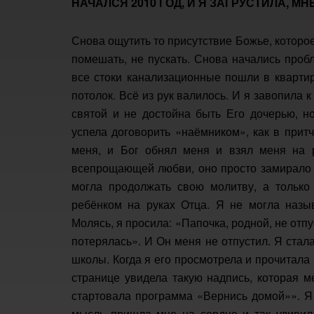
НАЧАЛСЯ 2010 ГОД, И Я ЗАГРУСТИЛА, М
Снова ощутить то присутствие Божье, которо
помешать, не пускать. Снова начались пробл
все стоки канализационные пошли в квартир
потолок. Всё из рук валилось. И я завопила к
святой и не достойна быть Его дочерью, н
успела договорить «наёмником», как в прит
меня, и Бог обнял меня и взял меня на р
всепрощающей любви, оно просто замирало о
могла продолжать свою молитву, а только
ребёнком на руках Отца. Я не могла назыв
Молясь, я просила: «Папочка, родной, не отпу
потерялась». И Он меня не отпустил. Я стал
школы. Когда я его просмотрела и прочитала
странице увидела такую надпись, которая м
стартовала программа «Вернись домой»». Я 
мысль пришла мне на сердце и так удивила