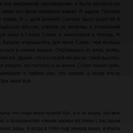
на все внутренние противоречия, я была согласна на
ля меня это было жизненно важно. Я ждала. Прошли
 семье. Я – дитя Божье!!! Сколько было радости! А
чудесных опытов, ответов на молитвы и откровений
для меня в Своем Слове, я записывала в тетрадь. И
ем больше открывалось для меня Слово, тем больше
спытала в самом начале. Отказавшись от мяса, рыбы,
 святее. Думая, что кто-то всё же достиг такой высоты,
 увидеть эту святость в их жизни. Стало только хуже,
емерили и тайком ели, что хотели, а когда кто-то
Бог знает всё.
мала, что сюда меня привёл Бог, и я не знала, что мне
ол, и большинство членов церкви во главе с пастором
изис веры. А когда в 1999 году умерла мама, я впала