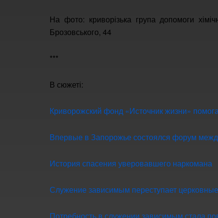
На фото: криворізька група допомоги хімі
Брозовського, 44
***
В сюжеті:
Криворожский фонд «Источник жизни» помога
Впервые в Запорожье состоялся форум межд
История спасения уверовавшего наркомана
Служение зависимым переступает церковные
Потребность в служении зависимым стала по