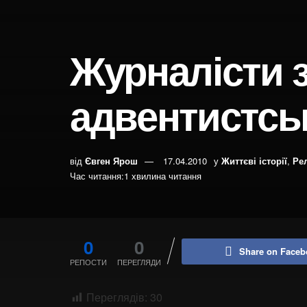
Журналісти з
адвентистсь
від
Євген Ярош
17.04.2010
у
Життєві історії
,
Рел
Час читання:1 хвилина читання
0
0
Share on Faceb
РЕПОСТИ
ПЕРЕГЛЯДИ
Переглядів:
30