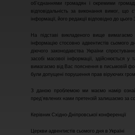
об’єднаннями громадян і окремими громадя
відповідальність за виконання вимог, що с
інформації, його редакції відповідно до цього 
На підставі викладеного вище вимагаємо 
інформацію стосовно адвентистів сьомого дн
діючого законодавства України спростуванн
засобі масової інформації, здійснюється у
вимагаємо від Вас пояснення в письмовій фо
були допущені порушення прав віруючих гром
З даною проблемою ми маємо намір ознайо
пред’явлених нами претензій залишаємо за со
Керівник Східно-Дніпровської конференції
Церкви адвентистів сьомого дня в 