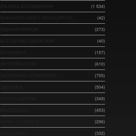
БІБЛІЙНІ ДОСЛІДЖЕННЯ
(1 534)
ВИВЧАЄМО КНИГУ АПОКАЛІПСИС
(42)
ВІДЕОМАТЕРІАЛИ
(273)
ВСЕСВІТНІЙ АДВЕНТИЗМ
(40)
ЕКОНОМІКА
(157)
ЖИТТЄВІ ІСТОРІЇ
(610)
ЗАПИТАННЯ СЛУЖИТЕЛЮ
(755)
ЗДОРОВ'Я
(504)
ІСТОРІЯ ЦЕРКВИ
(349)
МИСТЕЦТВО
(453)
НАУКА ТА РЕЛІГІЯ
(296)
ПЕДАГОГІКА
(332)