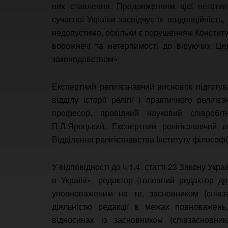
них ставлення. Продовженням цієї негатив
сучасної України засвідчує їх тенденційність
недопустимо, оскільки є порушенням Констит
ворожнечі та нетерпимості до віруючих Це
законодавством»
Експертний релігієзнавчий висновок підготу
відділу історії релігії і практичного реліг
професор, провідний науковий співробітни
П.Л.Яроцький. Експертний релігієзнавчий 
Відділення релігієзнавства Інституту філософі
У відповідності до ч.1.4. статті 23 Закону Ук
в Україні», редактор (головний редактор др
уповноваженим на те, засновником (співза
діяльністю редакції в межах повноважень,
відносинах із засновником (співзасновни