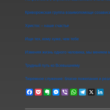
Криворожская группа взаимопомощи созависи
Христос – наше счастье
Ищи тех, кому хуже, чем тебе
Изменяя жизнь одного человека, мы меняем 
Трудный путь ко Всевышнему
Тюремное служение: благие пожелания и реа
F
P
E
M
V
W
T
X
L
a
o
v
e
i
h
e
i
c
c
e
s
b
a
l
n