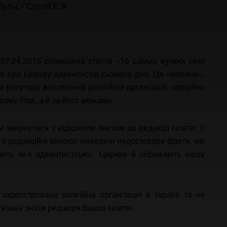
Пульс» Стулій Е.Ф.
д 07.04.2010 розміщена стаття «10 самых жутких сект
ія про Церкву адвентистів сьомого дня. Ця «новина»,
путації всесвітньої релігійної організації, офіційно
вому Розі, а й за його межами.
звернутися з відкритим листом до редакції газети. У
 її редакційні витоки) наведені недостовірні факти, які
лять ім’я адвентистської Церкви й ображають нашу
зареєстрована релігійна організація в Україні та не
язана знати редакція Вашої газети.