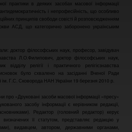
ної практики в деяких засобах масової інформації
, антидемократичність і непрофесійність, що особливо
уційних принципів свободи совісті й розповсюдженням
ркви АСД, що категорично заборонено українським
вали: доктор філософських наук, професор, завідувач
ієзнавства Л.О.Филипович, доктор філософських наук,
к відділу релігії і практичного релігієзнавства
висновок було схвалено на засіданні Вченої Ради
ї ім. Г.С. Сковорода НАН України 19 березня 2010 р.
раїни про «Друковані засоби масової інформації «пресу»
укованого засобу інформації є керівником редакції,
сновниками). Редактор (головний редактор) керує
 визначених її статутом, представляє редакцію у
ками), видавцем, автором, державними органами,