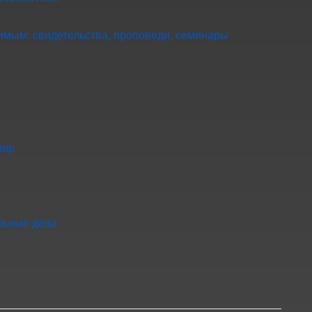
мым: свидетельства, проповеди, семинары
мир
льные дела