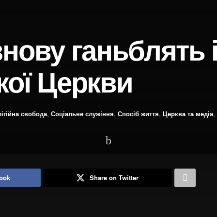
нову ганьблять 
кої Церкви
ігійна свобода
,
Соціальне служіння
,
Спосіб життя
,
Церква та медіа
,
ook
Share on Twitter