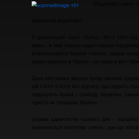
Редактору газети «
Шановний редакторе!
У криворізькій газеті «Пульс» №14 (091) ві
мира», в якій подана недостовірна інформац
розповсюджена Вашою газетою, завдає шкоди ре
зареєстрованої в Україні – не лише в місті Кри
Дана обставина змушує представників Церкви 
цій статті (стаття без підпису, що свідчить про
порушують права і свободу віруючих, ганьб
гідність як громадян України.
Церква адвентистів сьомого дня – офіційно 
визначається поняттям «секта», про що зобов’