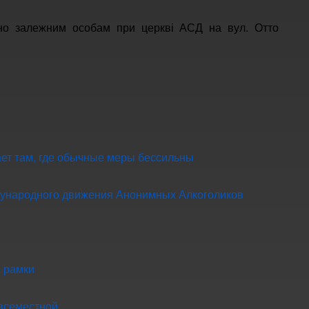
чно залежним особам при церкві АСД на вул. Отто
ет там, где обычные меры бессильны
ународного движения Анонимных Алкоголиков
 рамки
всеместной