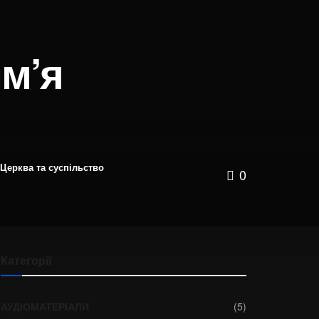
ім’я
Церква та суспільство
0
Категорії
АУДІОМАТЕРІАЛИ
(5)