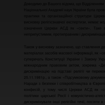
Доводимо до Вашого відома, що Відділенням ре
Національної Академії наук України була пров
практики та організаційної структури Церк
висновку релігієзнавчої експертизи, немає ж
означення Церкви АСД як «секти». Таке ви
неприпустимим, протиправним і дискримінаці
Також у висновку зазначено, що ставлення до
матеріалах засобів масової інформації, як «с
суперечать Конституції України і Закону Укра
міжнародним правовим актом, зокрема «Дек
дискримінацію на підставі релігії чи пер
25.11.1981р., а також «Підсумковому документ
Наради з безпеки і співробітництва в Європі
конфесій, у тому числі Церкви АСД як «с
політики царської Росії і комуністично-ате
дискримінувати інші релігійні течії, посіяти 