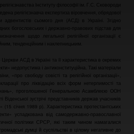
лігієзнавства Інституту філософії ім. Г.С. Сковороди
едена релігієзнавча експертиза віровчення, обрядової
ви адвентистів сьомого дня (АСД) в Україні. Згідно
одних богословських і державно-правових підстав для
значення щодо легальної релігійної організації є
йним, тенденційним і наклепницьким.
 Церкви АСД в Україні та її характеристика в окремих
екти» недопустима і антиконституційна. Такі матеріали
їни, «про свободу совісті та релігійної організації»,
ларації про ліквідацію всіх форм нетерпимості та
еконань», проголошеної Генеральною Асамблеєю ООН
і Віденської зустрічі представників держав учасників
» (15 січня 1989 р). Характеристика протестантських
екти» успадкована від самодержавно-православної
їстичної політики СРСР, які таким чином намагалися
в громадські думці й суспільстві в цілому негативне до