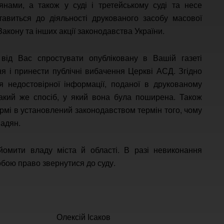
нами, а також у суді і третейському суді та несе
тавиться до діяльності друкованого засобу масової
Закону та інших акції законодавства України.
від Вас спростувати опубліковану в Вашій газеті
я і принести публічні вибачення Церкві АСД. Згідно
я недостовірної інформації, поданої в друкованому
 такий же спосіб, у який вона була поширена. Також
рмі в установлений законодавством термін того, чому
адян.
мити владу міста й області. В разі невиконання
бою право звернутися до суду.
Україні Олексій Ісаков