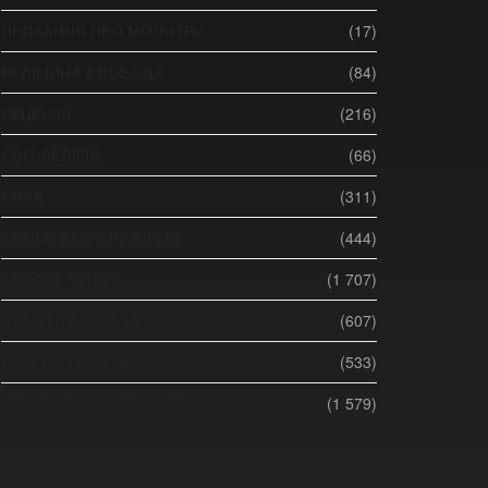
ПРОХАННЯ ПРО МОЛИТВУ
(17)
РЕЛІГІЙНА СВОБОДА
(84)
РЕЦЕНЗІЇ
(216)
СВІТ РЕЛІГІЙ
(66)
СІМ'Я
(311)
СОЦІАЛЬНЕ СЛУЖІННЯ
(444)
СПОСІБ ЖИТТЯ
(1 707)
СУБОТНЯ ШКОЛА
(607)
ЦЕРКВА ТА МЕДІА
(533)
ЦЕРКВА ТА СУСПІЛЬСТВО
(1 579)