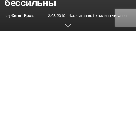
бессильны
від
Євген Ярош
12.03.2010
Час читання:1 хвилина читання
0
РЕПОСТИ
Переглядів:
33
Его клиенты – лица, имеющие наркотическую или
алкогольную зависимость, и их родственники, ВИЧ-
инфицированные, освободившиеся из мест лишения
свободы и не имеющие места жительства.
…В сентябре 2008 года в четвертую общину
адвентистской церкви Кривого Рога пришли мать и сын.