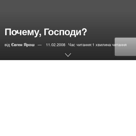
Почему, Господи?
від
Євген Ярош
11.02.2008
Час читання:1 хвилина читання
0
РЕПОСТИ
Переглядів:
48
…Зайдя в больницу, Саша увидел темный угол, стал
туда и начал вслух изливать Богу все свои страхи и
переживания. Он четко понимал, что помощь может
прийти только от Всемогущего. Ни самые маститые