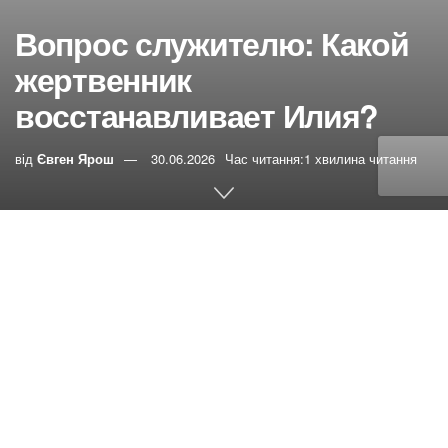
Вопрос служителю: Какой
жертвенник
восстанавливает Илия?
від
Євген Ярош
30.06.2026
Час читання:1 хвилина читання
0
РЕПОСТИ
Переглядів:
12
Вопрос:
Добрый день!
Какой Господний жертвенник мог располагаться на
горе Кармил? Очередная высота? Почему он был там,
а не в Иерусалиме? Почему оказался заброшен?
Зачем его восстанавливать? Разве не в Храм должны