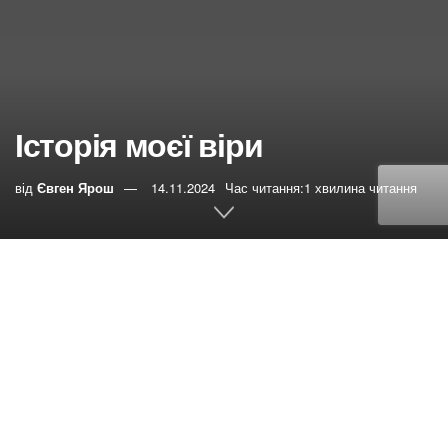
Історія моєї віри
від
Євген Ярош
14.11.2024
Час читання:1 хвилина читання
0
РЕПОСТИ
Переглядів:
7
Я народилась в родині адвентистів і з малку ходила до
церкви. Почала шукати Бога я свідомо в 10 років. Тоді
ж я вступила до клубу слідопитів завдяки моїй подрузі
дитинства. Будучи малою я любила слухати одного