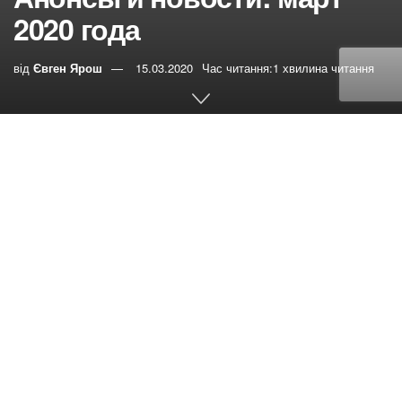
2020 года
від
Євген Ярош
15.03.2020
Час читання:1 хвилина читання
0
РЕПОСТИ
Переглядів:
287
21 марта в 16:00 в Харькове, ул. Якутская 47/11
состоится вечер памяти Анны Герман. Вход
свободный.
И создал Бог женщину. Служение общины Харьков-5