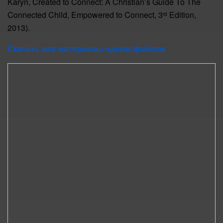
Karyn, Created to Connect: A Christian’s Guide To The
Connected Child, Empowered to Connect, 3
Edition,
rd
2013).
Скачать все материалы одним файлом