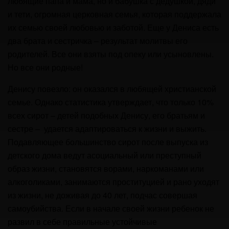
любящие папа и мама, но и бабушка с дедушкой, дяди
и тети, огромная церковная семья, которая поддержала
их семью своей любовью и заботой. Еще у Дениса есть
два брата и сестричка – результат молитвы его
родителей. Все они взяты под опеку или усыновлены.
Но все они родные!
Денису повезло: он оказался в любящей христианской
семье. Однако статистика утверждает, что только 10%
всех сирот – детей подобных Денису, его братьям и
сестре – удается адаптироваться к жизни и выжить.
Подавляющее большинство сирот после выпуска из
детского дома ведут асоциальный или преступный
образ жизни, становятся ворами, наркоманами или
алкоголиками, занимаются проституцией и рано уходят
из жизни, не доживая до 40 лет, подчас совершая
самоубийства. Если в начале своей жизни ребенок не
развил в себе правильные устойчивые