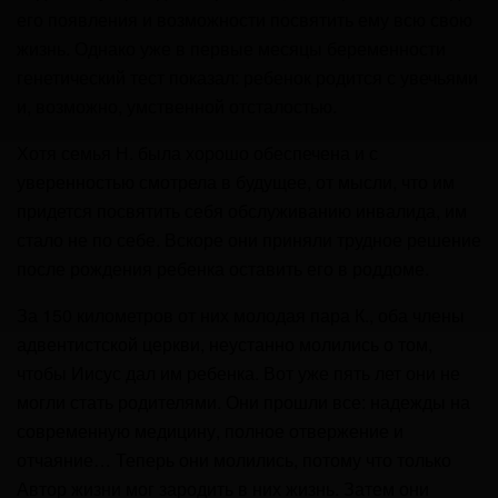
его появления и возможности посвятить ему всю свою
жизнь. Однако уже в первые месяцы беременности
генетический тест показал: ребенок родится с увечьями
и, возможно, умственной отсталостью.
Хотя семья Н. была хорошо обеспечена и с
уверенностью смотрела в будущее, от мысли, что им
придется посвятить себя обслуживанию инвалида, им
стало не по себе. Вскоре они приняли трудное решение
после рождения ребенка оставить его в роддоме.
За 150 километров от них молодая пара К., оба члены
адвентистской церкви, неустанно молились о том,
чтобы Иисус дал им ребенка. Вот уже пять лет они не
могли стать родителями. Они прошли все: надежды на
современную медицину, полное отвержение и
отчаяние… Теперь они молились, потому что только
Автор жизни мог зародить в них жизнь. Затем они