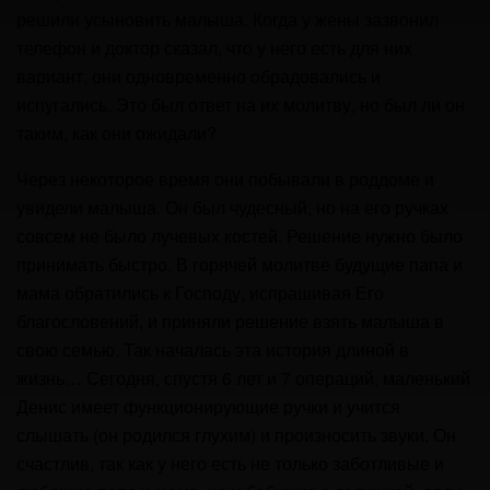
решили усыновить малыша. Когда у жены зазвонил
телефон и доктор сказал, что у него есть для них
вариант, они одновременно обрадовались и
испугались. Это был ответ на их молитву, но был ли он
таким, как они ожидали?
Через некоторое время они побывали в роддоме и
увидели малыша. Он был чудесный, но на его ручках
совсем не было лучевых костей. Решение нужно было
принимать быстро. В горячей молитве будущие папа и
мама обратились к Господу, испрашивая Его
благословений, и приняли решение взять малыша в
свою семью. Так началась эта история длиной в
жизнь… Сегодня, спустя 6 лет и 7 операций, маленький
Денис имеет функционирующие ручки и учится
слышать (он родился глухим) и произносить звуки. Он
счастлив, так как у него есть не только заботливые и