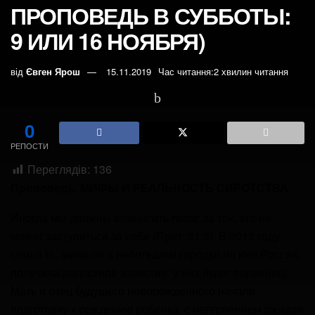
ПРОПОВЕДЬ В СУББОТЫ:
9 ИЛИ 16 НОЯБРЯ)
від
Євген Ярош
15.11.2019
Час читання:2 хвилин читання
0
РЕПОСТИ
Переглядів:
136
Проповедь. МИФЫ И РЕАЛЬНОСТЬ СИРОТСТВА
Иногда мы должны возвысить голос за тех, кто не
может заступиться за себя (Прит. 31:8). В 2013 году
семья Н., жившая в небольшом городке на юге России,
получила радостное известие: у них будет первенец!
Мать и отец будущего новорожденного начали
подготовку к рождению ребенка, с нетерпением ожидая