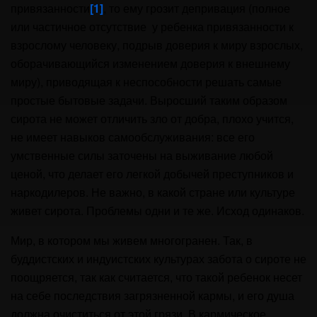
привязанности
[1]
, то ему грозит депривация (полное
или частичное отсутствие у ребенка привязанности к
взрослому человеку, подрыв доверия к миру взрослых,
оборачивающийся изменением доверия к внешнему
миру), приводящая к неспособности решать самые
простые бытовые задачи. Выросший таким образом
сирота не может отличить зло от добра, плохо учится,
не имеет навыков самообслуживания: все его
умственные силы заточены на выживание любой
ценой, что делает его легкой добычей преступников и
наркодилеров. Не важно, в какой стране или культуре
живет сирота. Проблемы одни и те же. Исход одинаков.
Мир, в котором мы живем многогранен. Так, в
буддистских и индуистских культурах забота о сироте не
поощряется, так как считается, что такой ребенок несет
на себе последствия загрязненной кармы, и его душа
должна очиститься от этой грязи. В кармическое