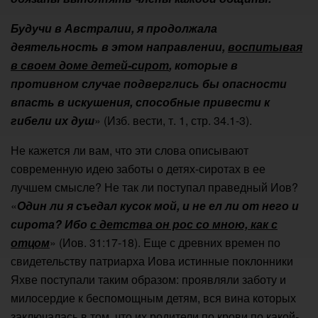
Будучи в Австралии, я продолжала
деятельность в этом направлении,
воспитывая
в своем доме детей-сирот
, которые в
противном случае подверглись бы опасности
впасть в искушения, способные привести к
гибели их душ
» (Изб. вести, т. 1, стр. 34.1-3).
Не кажется ли вам, что эти слова описывают
современную идею заботы о детях-сиротах в ее
лучшем смысле? Не так ли поступал праведный Иов?
«
Один ли я съедал кусок мой, и не ел ли от него и
сирота? Ибо
с детства он рос со мною, как с
отцом
» (Иов. 31:17-18). Еще с древних времен по
свидетельству патриарха Иова истинные поклонники
Яхве поступали таким образом: проявляли заботу и
милосердие к беспомощным детям, вся вина которых
заключалась в том, что их родители по крови по какой-