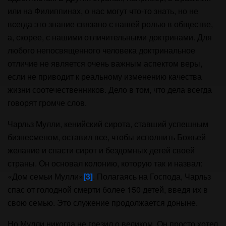
или на Филиппинах, о нас могут что-то знать, но не
всегда это знание связано с нашей ролью в обществе,
а, скорее, с нашими отличительными доктринами. Для
любого непосвященного человека доктринальное
отличие не является очень важным аспектом веры,
если не приводит к реальному изменению качества
жизни соотечественников. Дело в том, что дела всегда
говорят громче слов.
Чарльз Мулли, кенийский сирота, ставший успешным
бизнесменом, оставил все, чтобы исполнить Божьей
желание и спасти сирот и бездомных детей своей
страны. Он основал колонию, которую так и назвал:
«Дом семьи Мулли»
[3]
. Полагаясь на Господа, Чарльз
спас от голодной смерти более 150 детей, введя их в
свою семью. Это служение продолжается доныне.
Но Мулли никогда не грезил о великом. Он просто хотел