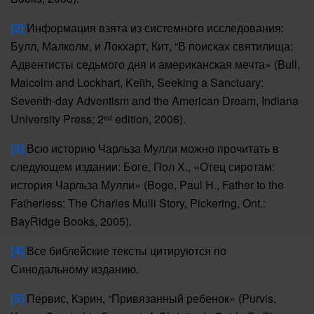
[2]
Информация взята из системного исследования:
Булл, Малколм, и Локхарт, Кит, “В поисках святилища:
Адвентисты седьмого дня и американская мечта» (Bull,
Malcolm and Lockhart, Keith, Seeking a Sanctuary:
Seventh-day Adventism and the American Dream, Indiana
University Press; 2
edition, 2006).
nd
[3]
Всю историю Чарльза Мулли можно прочитать в
следующем издании: Боге, Пол Х., «Отец сиротам:
история Чарльза Мулли» (Boge, Paul H., Father to the
Fatherless: The Charles Mulli Story, Pickering, Ont.:
BayRidge Books, 2005).
[4]
Все библейские тексты цитируются по
Синодальному изданию.
[5]
Первис, Кэрин, “Привязанный ребенок» (Purvis,