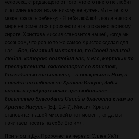
человека, страдающего от того, что его никто не любит,
и, вполне вероятно, он никому не нужен. Мы – те, кто
может сказать ребенку: «Я тебя люблю!», когда никто в
мире не осмелится произнести эти слова несчастному
сироте. Христова миссия становится нашей, когда мы
осознаем, что ровно то же самое Христос сделал для
нас. «
Бог, богатый милостью, по Своей великой
любви, которою возлюбил нас, и
нас, мертвых по
преступлениям, оживотворил со Христом
, –
благодатью вы спасены, – и
воскресил с Ним, и
посадил на небесах во Христе Иисусе
, дабы
явить в грядущих веках преизобильное
богатство благодати Своей в благости к нам во
Христе Иисусе
» (Еф. 2:4-7). Миссия Христа
становится нашей миссией в тот момент, когда мы
начинаем носить на себе Его имя.
При этом и Дух Пророчества через с. Эллен Уайт