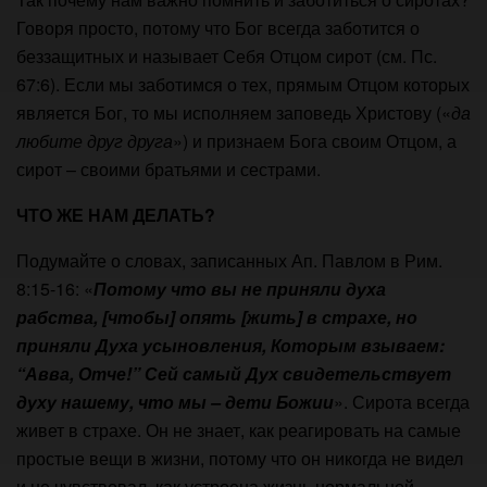
Говоря просто, потому что Бог всегда заботится о
беззащитных и называет Себя Отцом сирот (см. Пс.
67:6). Если мы заботимся о тех, прямым Отцом которых
является Бог, то мы исполняем заповедь Христову («
да
любите друг друга
») и признаем Бога своим Отцом, а
сирот – своими братьями и сестрами.
ЧТО ЖЕ НАМ ДЕЛАТЬ?
Подумайте о словах, записанных Ап. Павлом в Рим.
8:15-16: «
Потому что вы не приняли духа
рабства, [чтобы] опять [жить] в страхе, но
приняли Духа усыновления, Которым взываем:
“Авва, Отче!” Сей самый Дух свидетельствует
духу нашему, что мы – дети Божии
». Сирота всегда
живет в страхе. Он не знает, как реагировать на самые
простые вещи в жизни, потому что он никогда не видел
и не чувствовал, как устроена жизнь нормальной