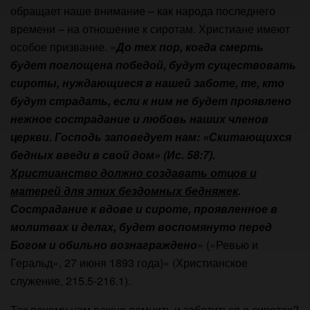
обращает наше внимание – как народа последнего
времени – на отношение к сиротам. Христиане имеют
особое призвание. «
До тех пор, когда смерть
будет поглощена победой, будут существовать
сироты, нуждающиеся в нашей заботе, те, кто
будут страдать, если к ним не будет проявлено
нежное сострадание и любовь наших членов
церкви. Господь заповедует нам: «Скитающихся
бедных введи в свой дом» (Ис. 58:7).
Христианство должно создавать отцов и
матерей для этих бездомных бедняжек
.
Сострадание к вдове и сироте, проявленное в
молитвах и делах, будет воспомянуто перед
Богом и обильно вознаграждено
» («Ревью и
Геральд», 27 июня 1893 года)» (Христианское
служение, 215.5-216.1).
Так почему нам важно помнить и заботиться о сиротах?