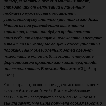
пользу, заботясь о детях и молодых людях,
страдающих от депривации и лишенных
любящего руководства родителей и
успокаивающему влиянию христианского дома.
Многие из них унаследовали злые черты
характера; и если они будут предоставлены
сами себе, то вырастут в невежестве и вступят
в такие связи, которые ведут к преступности и
порокам. Таких обездоленных детей следует
поместить в условия, благоприятствующие
формированию правильного характера, чтобы
они смогли стать Божьими детьми
» (СЦ,т.6,стр.
282.1).
Как ни странно, но пионером адвентистского служения
сиротам была сама Э. Уайт. В книге «Избранные
вести» она так рассуждает о своем опыте: «
Когда я
вышла замуж, мне была поручена особая забота о