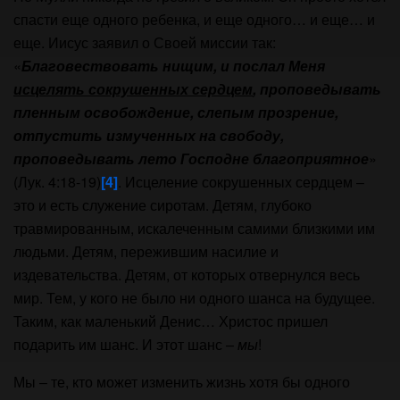
спасти еще одного ребенка, и еще одного… и еще… и
еще. Иисус заявил о Своей миссии так:
«
Благовествовать нищим, и послал Меня
исцелять сокрушенных сердцем
, проповедывать
пленным освобождение, слепым прозрение,
отпустить измученных на свободу,
проповедывать лето Господне благоприятное
»
(Лук. 4:18-19)
[4]
. Исцеление сокрушенных сердцем –
это и есть служение сиротам. Детям, глубоко
травмированным, искалеченным самими близкими им
людьми. Детям, пережившим насилие и
издевательства. Детям, от которых отвернулся весь
мир. Тем, у кого не было ни одного шанса на будущее.
Таким, как маленький Денис… Христос пришел
подарить им шанс. И этот шанс –
мы
!
Мы – те, кто может изменить жизнь хотя бы одного