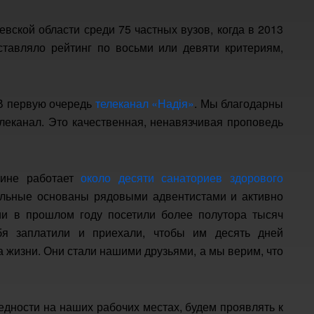
евской области среди 75 частных вузов, когда в 2013
ставляло рейтинг по восьми или девяти критериям,
 В первую очередь
телеканал «Надія»
. Мы благодарны
елеканал. Это качественная, ненавязчивая проповедь
аине работает
около десяти санаториев здорового
тальные основаны рядовыми адвентистами и активно
ии в прошлом году посетили более полутора тысяч
бя заплатили и приехали, чтобы им десять дней
 жизни. Они стали нашими друзьями, а мы верим, что
едности на наших рабочих местах, будем проявлять к