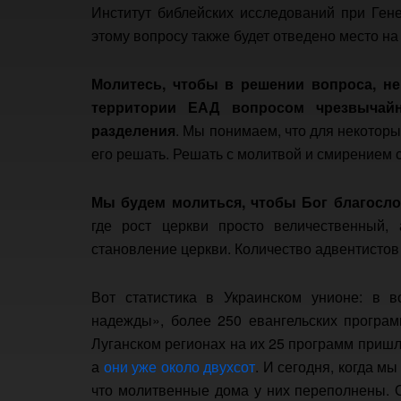
Институт библейских исследований при Ген
этому вопросу также будет отведено место на
Молитесь, чтобы в решении вопроса, 
территории ЕАД вопросом чрезвычайн
разделения
. Мы понимаем, что для некоторы
его решать. Решать с молитвой и смирением с
Мы будем молиться, чтобы Бог благосл
где рост церкви просто величественный, 
становление церкви. Количество адвентистов
Вот статистика в Украинском унионе: в 
надежды», более 250 евангельских програм
Луганском регионах на их 25 программ пришл
а
они уже около двухсот
. И сегодня, когда м
что молитвенные дома у них переполнены. О