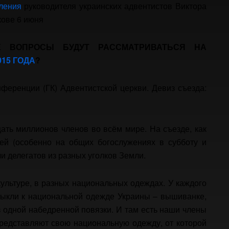
ления
руководителя украинских адвентистов Виктора
кове 6 июня
Е ВОПРОСЫ БУДУТ РАССМАТРИВАТЬСЯ НА
15 ГОДА
?
ференции (ГК) Адвентистской церкви. Девиз съезда:
ть миллионов членов во всём мире. На съезде, как
тей (особенно на общих богослужениях в субботу и
и делегатов из разных уголков Земли.
ультуре, в разных национальных одеждах. У каждого
ыкли к национальной одежде Украины – вышиванке,
из одной набедренной повязки. И там есть наши члены
 представляют свою национальную одежду, от которой