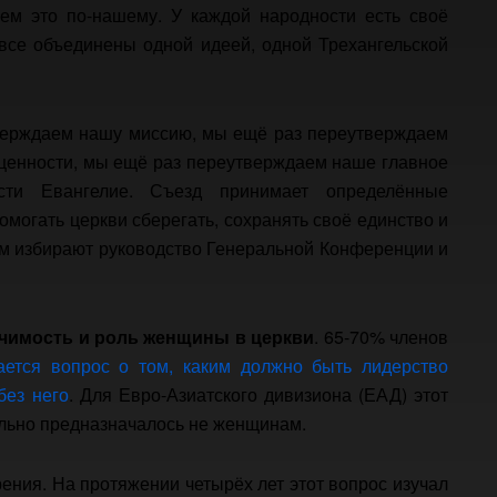
сем это по-нашему. У каждой народности есть своё
 все объединены одной идеей, одной Трехангельской
тверждаем нашу миссию, мы ещё раз переутверждаем
ценности, мы ещё раз переутверждаем наше главное
сти Евангелие. Съезд принимает определённые
могать церкви сберегать, сохранять своё единство и
м избирают руководство Генеральной Конференции и
ачимость и роль женщины в церкви
. 65-70% членов
ется вопрос о том, каким должно быть лидерство
без него
. Для Евро-Азиатского дивизиона (ЕАД) этот
ально предназначалось не женщинам.
рения. На протяжении четырёх лет этот вопрос изучал