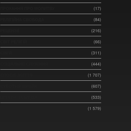
ПРОХАННЯ ПРО МОЛИТВУ
(17)
РЕЛІГІЙНА СВОБОДА
(84)
РЕЦЕНЗІЇ
(216)
СВІТ РЕЛІГІЙ
(66)
СІМ'Я
(311)
СОЦІАЛЬНЕ СЛУЖІННЯ
(444)
СПОСІБ ЖИТТЯ
(1 707)
СУБОТНЯ ШКОЛА
(607)
ЦЕРКВА ТА МЕДІА
(533)
ЦЕРКВА ТА СУСПІЛЬСТВО
(1 579)