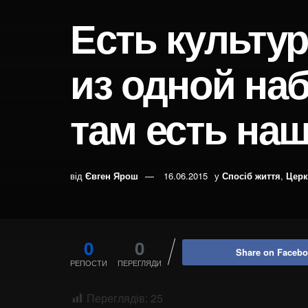
Есть культур
из одной на
там есть на
від
Євген Ярош
16.06.2015
у
Спосіб життя
,
Церк
0
0
Share on Faceb
РЕПОСТИ
ПЕРЕГЛЯДИ
Переглядів:
25