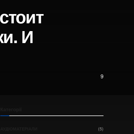
остоит
и. И
9
Категорії
АУДІОМАТЕРІАЛИ
(5)