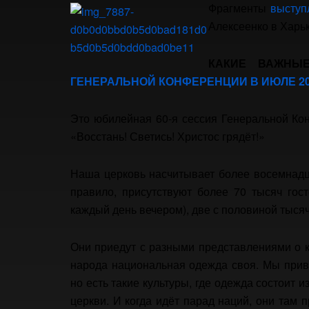
Фрагменты
выступ
Алексеенко в Харь
КАКИЕ ВАЖНЫ
ГЕНЕРАЛЬНОЙ КОНФЕРЕНЦИИ В ИЮЛЕ 20
Это юбилейная 60-я сессия Генеральной Кон
«Восстань! Светись! Христос грядёт!»
Наша церковь насчитывает более восемнадца
правило, присутствуют более 70 тысяч гос
каждый день вечером), две с половиной тысяч
Они приедут с разными представлениями о к
народа национальная одежда своя. Мы прив
но есть такие культуры, где одежда состоит 
церкви. И когда идёт парад наций, они там