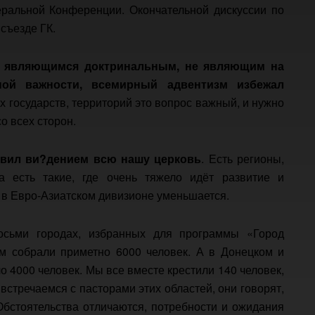
еральной Конференции. Окончательной дискуссии по
 съезде ГК.
не являющимся доктринальным, не являющим на
ой важности, всемирный адвентизм избежал
х государств, территорий это вопрос важный, и нужно
о всех сторон.
овил ви?дением всю нашу церковь
. Есть регионы,
а есть такие, где очень тяжело идёт развитие и
 в Евро-Азиатском дивизионе уменьшается.
восьми городах, избранных для программы «Город
м собрали приметно 6000 человек. А в Донецком и
о 4000 человек. Мы все вместе крестили 140 человек,
ы встречаемся с пасторами этих областей, они говорят,
бстоятельства отличаются, потребности и ожидания