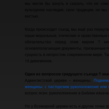
мы могли бы ахнуть и сказать, что не сов
культурное наследие, свои традиции, но мы
вестью.
Когда происходит съезд, мы ещё раз переу
наши моральные, этические и нравственные 
обязательство перед этим миром ? не
основополагающие документы, призванные по
сущность в непростом современном мире. Та
13 дивизионов.
Один из вопросов грядущего съезда ? зн
Адвентистской церкви – женщины.
Поднима
женщины: с пасторским рукоположение или 
вопрос ясен: рукоположение в Библии изнач
Но у Всемирной церкви есть и другие точки з