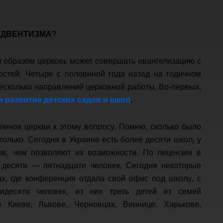
АДВЕНТИЗМА
?
м образом церковь может совершать евангелизацию с
остей. Четыре с половиной года назад на годичном
есколько направлений церковной работы. Во-первых,
 развитие детских садов и школ
.
членов церкви к этому вопросу. Помню, сколько было
только. Сегодня в Украине есть более десяти школ, у
ов, чем позволяют их возможности. По лицензии в
 десяти — пятнадцати человек. Сегодня некоторые
х, где конференция отдала свой офис под школу, с
мидесяти человек, из них треть детей из семей
 Киеве, Львове, Черновцах, Виннице, Харькове,