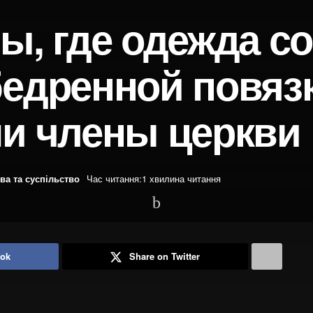
ы, где одежда с
бедренной повязк
ши члены церкви
ва та суспільство
Час читання:1 хвилина читання
ook
Share on Twitter