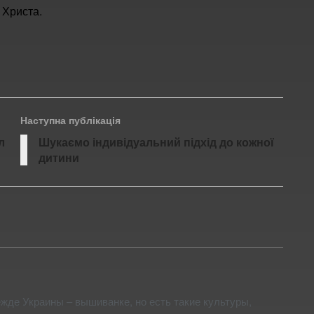
 Христа.
Наступна публікація
л
Шукаємо індивідуальний підхід до кожної
дитини
жде Украины – вышиванке, но есть такие культуры,