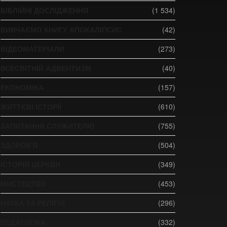
БІБЛІЙНІ ДОСЛІДЖЕННЯ
(1 534)
ВИВЧАЄМО КНИГУ АПОКАЛІПСИС
(42)
ВІДЕОМАТЕРІАЛИ
(273)
ВСЕСВІТНІЙ АДВЕНТИЗМ
(40)
ЕКОНОМІКА
(157)
ЖИТТЄВІ ІСТОРІЇ
(610)
ЗАПИТАННЯ СЛУЖИТЕЛЮ
(755)
ЗДОРОВ'Я
(504)
ІСТОРІЯ ЦЕРКВИ
(349)
МИСТЕЦТВО
(453)
НАУКА ТА РЕЛІГІЯ
(296)
ПЕДАГОГІКА
(332)