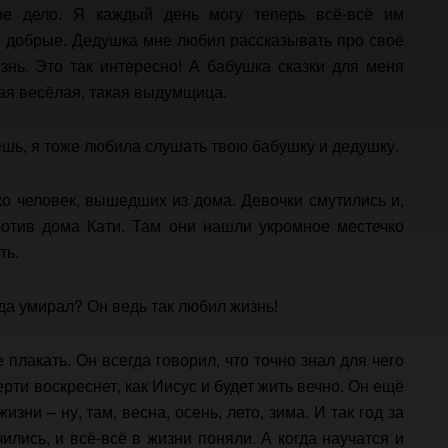
ое дело. Я каждый день могу теперь всё-всё им
ие добрые. Дедушка мне любил рассказывать про своё
знь. Это так интересно! А бабушка сказки для меня
кая весёлая, такая выдумщица.
аешь, я тоже любила слушать твою бабушку и дедушку.
ко человек, вышедших из дома. Девочки смутились и,
ротив дома Кати. Там они нашли укромное местечко
ть.
да умирал? Он ведь так любил жизнь!
 плакать. Он всегда говорил, что точно знал для чего
рти воскреснет, как Иисус и будет жить вечно. Он ещё
изни – ну, там, весна, осень, лето, зима. И так год за
лись, и всё-всё в жизни поняли. А когда научатся и