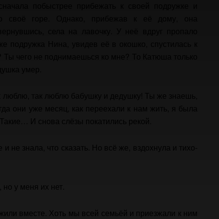
сначала побыстрее прибежать к своей подружке и
ро своё горе. Однако, прибежав к её дому, она
вернувшись, села на лавочку. У неё вдруг пропало
 же подружка Нина, увидев её в окошко, спустилась к
ть? Ты чего не поднимаешься ко мне? То Катюша только
душка умер.
ак люблю, так люблю бабушку и дедушку! Ты же знаешь,
огда они уже месяц, как переехали к нам жить, я была
 Такие… И снова слёзы покатились рекой.
 не знала, что сказать. Но всё же, вздохнула и тихо-
но у меня их нет.
е жили вместе. Хоть мы всей семьёй и приезжали к ним