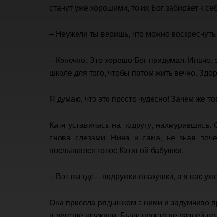
станут уже хорошими, то их Бог забирает к себ
– Неужели ты веришь, что можно воскреснуть
– Конечно. Это хорошо Бог придумал. Иначе, з
школе для того, чтобы потом жить вечно. Здо
Я думаю, что это просто чудесно! Зачем же то
Катя уставилась на подругу, нахмурившись. О
снова слезами. Нина и сама, не зная поче
послышался голос Катиной бабушки.
– Вот вы где – подружки-плакушки, а я вас уж
Она присела рядышком с ними и задумчиво пр
в детстве дружили. Были просто не разлей-во