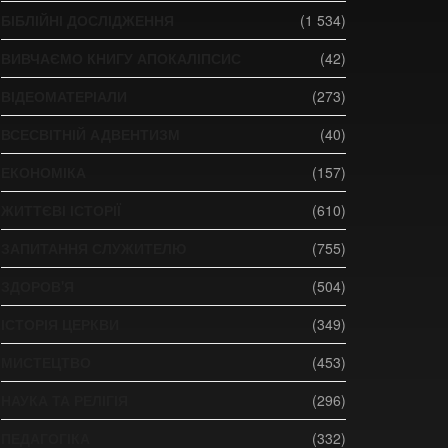
БІБЛІЙНІ ДОСЛІДЖЕННЯ
(1 534)
ВИВЧАЄМО КНИГУ АПОКАЛІПСИС
(42)
ВІДЕОМАТЕРІАЛИ
(273)
ВСЕСВІТНІЙ АДВЕНТИЗМ
(40)
ЕКОНОМІКА
(157)
ЖИТТЄВІ ІСТОРІЇ
(610)
ЗАПИТАННЯ СЛУЖИТЕЛЮ
(755)
ЗДОРОВ'Я
(504)
ІСТОРІЯ ЦЕРКВИ
(349)
МИСТЕЦТВО
(453)
НАУКА ТА РЕЛІГІЯ
(296)
ПЕДАГОГІКА
(332)