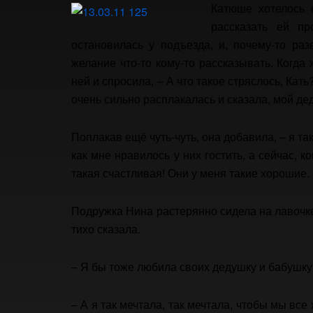
Катюше хотелось 
рассказать ей п
остановилась у подъезда, и, почему-то раз
желание что-то кому-то рассказывать. Когда
ней и спросила, – А что такое стряслось, Ка
очень сильно расплакалась и сказала, мой де
Поплакав ещё чуть-чуть, она добавила, – я т
как мне нравилось у них гостить, а сейчас, к
такая счастливая! Они у меня такие хорошие.
Подружка Нина растерянно сидела на лавочке и
тихо сказала.
– Я бы тоже любила своих дедушку и бабушку, 
– А я так мечтала, так мечтала, чтобы мы вс