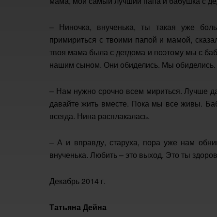
мама, мой самый лучший папа и бабушка с д
– Ниночка, внученька, ты такая уже бол
примириться с твоими папой и мамой, сказа
твоя мама была с детдома и поэтому мы с ба
нашим сыном. Они обиделись. Мы обиделись. В
– Нам нужно срочно всем мириться. Лучше да
давайте жить вместе. Пока мы все живы. Ба
всегда. Нина расплакалась.
– А и вправду, старуха, пора уже нам обни
внученька. Любить – это выход. Это ты здоро
Декабрь 2014 г.
Татьяна Дейна