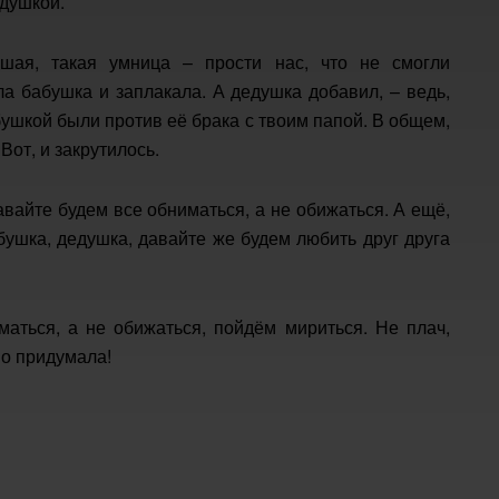
едушкой.
ьшая, такая умница – прости нас, что не смогли
ла бабушка и заплакала. А дедушка добавил, – ведь,
бушкой были против её брака с твоим папой. В общем,
от, и закрутилось.
вайте будем все обниматься, а не обижаться. А ещё,
бушка, дедушка, давайте же будем любить друг друга
маться, а не обижаться, пойдём мириться. Не плач,
во придумала!