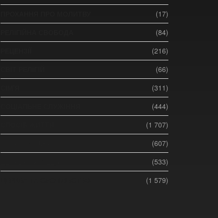
ПРОХАННЯ ПРО МОЛИТВУ
(17)
РЕЛІГІЙНА СВОБОДА
(84)
РЕЦЕНЗІЇ
(216)
СВІТ РЕЛІГІЙ
(66)
СІМ'Я
(311)
СОЦІАЛЬНЕ СЛУЖІННЯ
(444)
СПОСІБ ЖИТТЯ
(1 707)
СУБОТНЯ ШКОЛА
(607)
ЦЕРКВА ТА МЕДІА
(533)
ЦЕРКВА ТА СУСПІЛЬСТВО
(1 579)