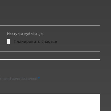
Наступна публікація
Планировать счастье
’язкові поля позначені
*