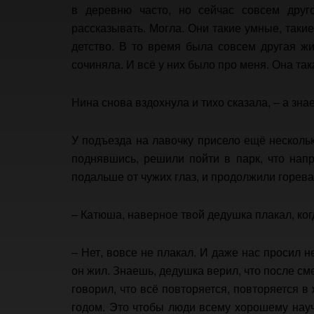
в деревню часто, но сейчас совсем друг
рассказывать. Могла. Они такие умные, так
детство. В то время была совсем другая жи
сочиняла. И всё у них было про меня. Она та
Нина снова вздохнула и тихо сказала, – а зн
У подъезда на лавочку присело ещё несколь
поднявшись, решили пойти в парк, что нап
подальше от чужих глаз, и продолжили горева
– Катюша, наверное твой дедушка плакал, ког
– Нет, вовсе не плакал. И даже нас просил не
он жил. Знаешь, дедушка верил, что после сме
говорил, что всё повторяется, повторяется в ж
годом. Это чтобы люди всему хорошему научи