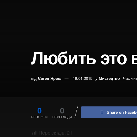
Любить это 
від
Євген Ярош
19.01.2015
у
Мистецтво
Час чи
0
0
Share on Faceb
РЕПОСТИ
ПЕРЕГЛЯДИ
Переглядів:
21