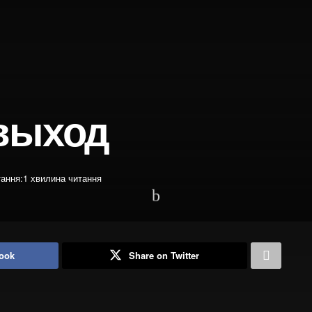
выход
тання:1 хвилина читання
ook
Share on Twitter