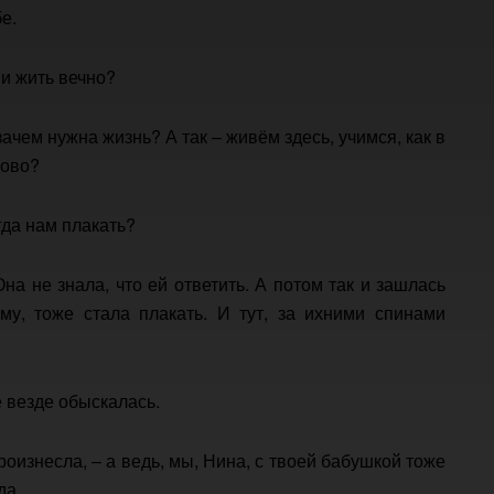
е.
 и жить вечно?
ачем нужна жизнь? А так – живём здесь, учимся, как в
рово?
гда нам плакать?
на не знала, что ей ответить. А потом так и зашлась
му, тоже стала плакать. И тут, за ихними спинами
е везде обыскалась.
оизнесла, – а ведь, мы, Нина, с твоей бабушкой тоже
да.