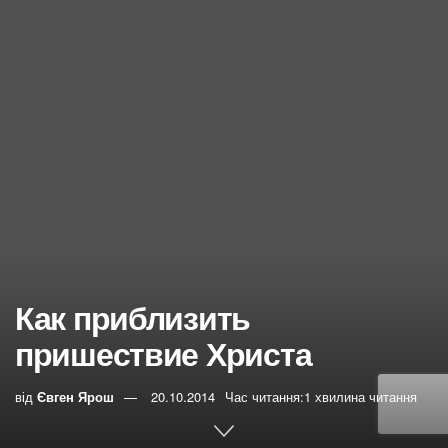
Как приблизить
пришествие Христа
від
Євген Ярош
20.10.2014
Час читання:1 хвилина читання