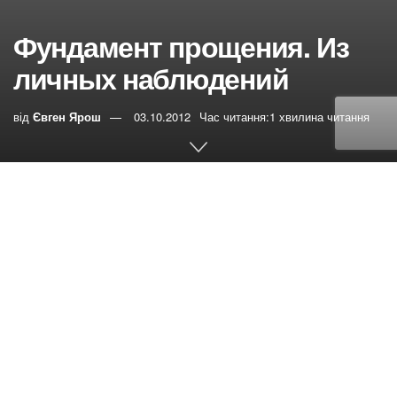
Фундамент прощения. Из
личных наблюдений
від
Євген Ярош
03.10.2012
Час читання:1 хвилина читання
0
РЕПОСТИ
Переглядів:
23
Что легче – просить прощение или прощать? На этот
довольно часто задаваемый вопрос отвечают по-
разному. Кто-то считает, что гораздо сложнее признать
свою ошибку, подавить свое «я», набраться смелости и
сказать пострадавшей стороне «прости меня,
пожалуйста». А кто-то говорит, что труднее забыть