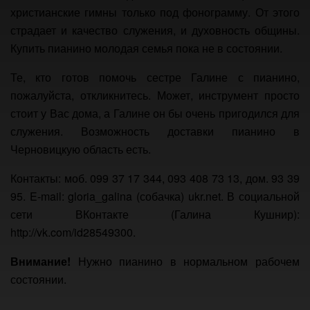
христианские гимны только под фонограмму. От этого
страдает и качество служения, и духовность общины.
Купить пианино молодая семья пока не в состоянии.
Те, кто готов помочь сестре Галине с пианино,
пожалуйста, откликнитесь. Может, инструмент просто
стоит у Вас дома, а Галине он бы очень пригодился для
служения. Возможность доставки пианино в
Черновицкую область есть.
Контакты: моб. 099 37 17 344, 093 408 73 13, дом. 93 39
95. E-mail: gloria_galina (собачка) ukr.net. В социальной
сети ВКонтакте (Галина Кушнир):
http://vk.com/id28549300.
Внимание!
Нужно пианино в нормальном рабочем
состоянии.