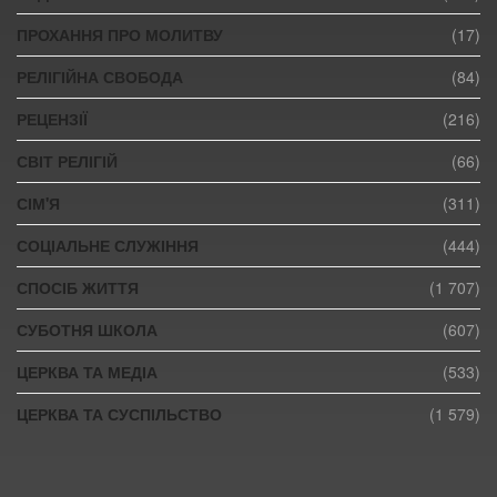
ПРОХАННЯ ПРО МОЛИТВУ
(17)
РЕЛІГІЙНА СВОБОДА
(84)
РЕЦЕНЗІЇ
(216)
СВІТ РЕЛІГІЙ
(66)
СІМ'Я
(311)
СОЦІАЛЬНЕ СЛУЖІННЯ
(444)
СПОСІБ ЖИТТЯ
(1 707)
СУБОТНЯ ШКОЛА
(607)
ЦЕРКВА ТА МЕДІА
(533)
ЦЕРКВА ТА СУСПІЛЬСТВО
(1 579)