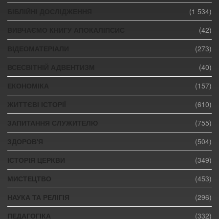
БІБЛІЙНІ ДОСЛІДЖЕННЯ
(1 534)
ВИВЧАЄМО КНИГУ АПОКАЛІПСИС
(42)
ВІДЕОМАТЕРІАЛИ
(273)
ВСЕСВІТНІЙ АДВЕНТИЗМ
(40)
ЕКОНОМІКА
(157)
ЖИТТЄВІ ІСТОРІЇ
(610)
ЗАПИТАННЯ СЛУЖИТЕЛЮ
(755)
ЗДОРОВ'Я
(504)
ІСТОРІЯ ЦЕРКВИ
(349)
МИСТЕЦТВО
(453)
НАУКА ТА РЕЛІГІЯ
(296)
ПЕДАГОГІКА
(332)