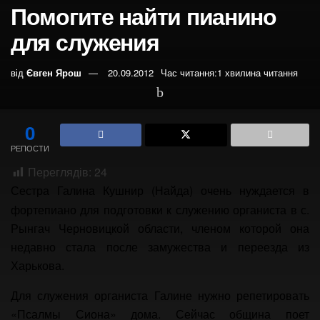
Помогите найти пианино
для служения
від
Євген Ярош
20.09.2012
Час читання:1 хвилина читання
0
РЕПОСТИ
Переглядів:
24
Сестра Галина Кушнир (Найда) очень нуждается в
фортепиано для подготовки к служению органиста в с.
Рынгач Черновицкой области, членом которой она
недавно стала после замужества и переезда из
Харькова.
Для служения органиста Галине нужно репетировать
«Псалмы Сиона» дома. Сейчас община поет