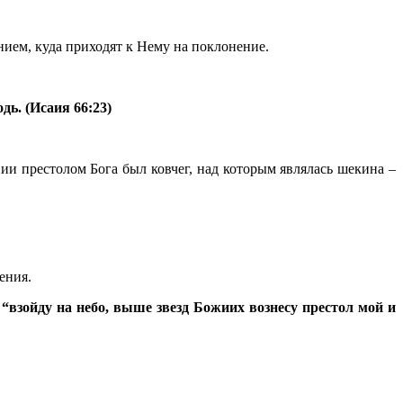
нием, куда приходят к Нему на поклонение.
дь. (Исаия 66:23)
нии престолом Бога был ковчег, над которым являлась шекина –
ения.
 “взойду на небо, выше звезд Божиих вознесу престол мой и