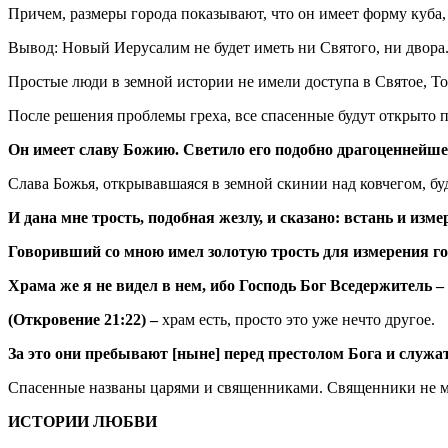
Причем, размеры города показывают, что он имеет форму куба
Вывод: Новый Иерусалим не будет иметь ни Святого, ни двора.
Простые люди в земной истории не имели доступа в Святое, Т
После решения проблемы греха, все спасенные будут открыто 
Он имеет славу Божию. Светило его подобно драгоценнейше
Слава Божья, открывавшаяся в земной скинии над ковчегом, бу
И дана мне трость, подобная жезлу, и сказано: встань и из
Говоривший со мною имел золотую трость для измерения горо
Храма же я не видел в нем, ибо Господь Бог Вседержитель – 
(Откровение 21:22) –
храм есть, просто это уже нечто другое.
За это они пребывают [ныне] перед престолом Бога и служат
Спасенные названы царями и священниками. Священники не мо
ИСТОРИИ ЛЮБВИ