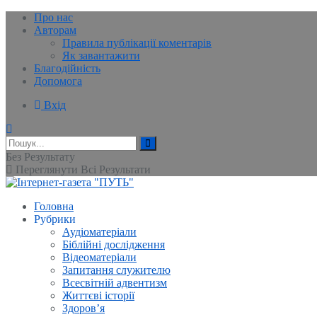
Про нас
Авторам
Правила публікації коментарів
Як завантажити
Благодійність
Допомога
Вхід
Без Результату
Переглянути Всі Результати
Головна
Рубрики
Аудіоматеріали
Біблійні дослідження
Відеоматеріали
Запитання служителю
Всесвітній адвентизм
Життєві історії
Здоров’я