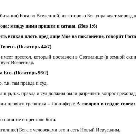
итания) Бога во Вселенной, из которого Бог управляет мирозда
да; между ними пришел и сатана. (Иов 1:6)
дить всякая плоть пред лице Мое на поклонение, говорит Госпо
Твоего. (Псалтирь 44:7)
й, имеет престол, который поставлен в Святилище (в земной ски
твует Вселенная.
а Его. (Псалтирь 96:2)
 т.к. там правда и суд.
лища, т.к. правда и суд должны были разрешить вопрос грехопад
тории первого грешника – Люцифера:
А говорил в сердце своем:
о понятие о престоле Бога.
ятилище) Бога с человеками это и есть Новый Иерусалим.