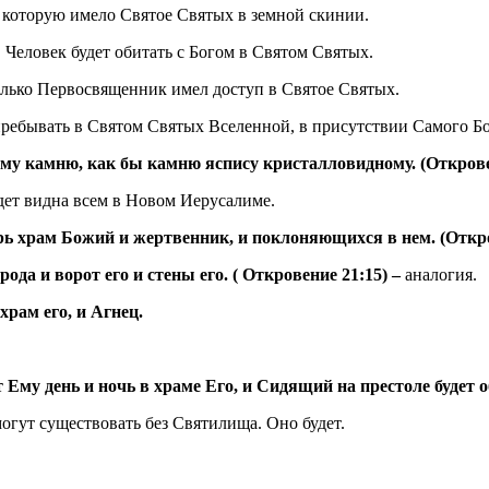
, которую имело Святое Святых в земной скинии.
 Человек будет обитать с Богом в Святом Святых.
олько Первосвященник имел доступ в Святое Святых.
пребывать в Святом Святых Вселенной, в присутствии Самого Бо
му камню, как бы камню яспису кристалловидному. (Открове
дет видна всем в Новом Иерусалиме.
мерь храм Божий и жертвенник, и поклоняющихся в нем. (Откро
да и ворот его и стены его. ( Откровение 21:15) –
аналогия.
храм его, и Агнец.
 Ему день и ночь в храме Его, и Сидящий на престоле будет о
гут существовать без Святилища. Оно будет.