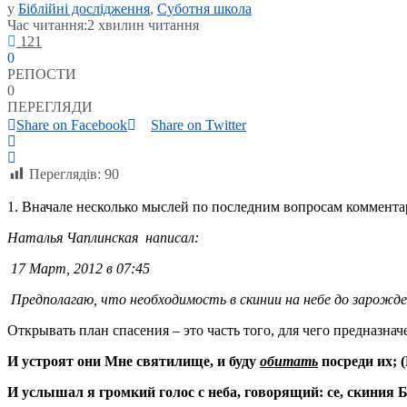
у
Біблійні дослідження
,
Суботня школа
Час читання:2 хвилин читання
121
0
РЕПОСТИ
0
ПЕРЕГЛЯДИ
Share on Facebook
Share on Twitter
Переглядів:
90
1. Вначале несколько мыслей по последним вопросам коммента
Наталья Чаплинская написал:
17 Март, 2012 в 07:45
Предполагаю, что необходимость в скинии на небе до зарожде
Открывать план спасения – это часть того, для чего предназнач
И устроят они Мне святилище, и буду
обитать
посреди их; (
И услышал я громкий голос с неба, говорящий: се, скиния Б