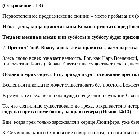
(Откровение 21:3)
Первостепенное предназначение скинии – место пребывания (об
И был день, когда пришли сыны Божии предстать пред Госпо
Тогда из месяца в месяц и из субботы в субботу будет прихо
2.
Престол Твой, Боже, вовек; жезл правоты – жезл царства 
Здесь слово вовек означает вечность. Бог, как Царь Вселенно
присутствие Божье). Значит Святилище существует пока сущес
Облако и мрак окрест Его; правда и суд – основание престол
Вселенная никогда не может существовать без престола Божьего,
В результате греха возникла нужда в еще одной функции Святи
То, что святилище существовало до греха, открывается в ис
сяду на горе в сонме богов, на краю севера; (Исаия 14:13)
Еще, когда грех только зарождался в сердце Люцифера, уже был
3. Символика книги Откровение говорит о том, что скиния (св