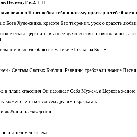
снь Песней; Ин.2:1-11
вью вечною Я возлюбил тебя и потому простер к тебе благово
ока о Боге Художнике, красоте Его творения, урок о красоте лю
атолической церкви и высшее духовенство православной дают
)
ледовании в ключе общей тематики «Познавая Бога»
сней» Святым Святых Библии. Раввины требовали знание Песни п
же в плане спасения Он называет Себя Мужем, а Церковь женою.
ту может светиться совсем другими красками.
 о любви и наслаждении.
ушою и телом человека.