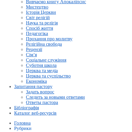
Вивчаємо книгу Апокаліпсис
Мистецтво
Історія Церкви
Світ релігій
Наука та релігія
Спосіб життя
Педагогіка
Прохання про молитву
Релігійна свобода
Рецензії
Сім’я
Соціальне служіння
Суботня школа
Церква та медіа
Церква та суспільство
Економіка
Запитання пастору
Задать вопрос
Следить за новыми ответами
Ответы пастора
Бібліографія
Каталог веб-ресурсів
Головна
Рубрики