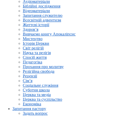
Аудіоматеріали
Біблійні дослідження
Відеоматеріали
Запитання служителю
Всесвітній адвентизм
Життєві історії
Здоров’я
Вивчаємо книгу Апокаліпсис
Мистецтво
Історія Церкви
Світ релігій
Наука та релігія
Спосіб життя
Педагогіка
Прохання про молитву
Релігійна свобода
Рецензії
Сім’я
Соціальне служіння
Суботня школа
Церква та медіа
Церква та суспільство
Економіка
Запитання пастору
Задать вопрос