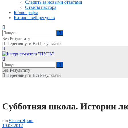
Следить за новыми ответами
Ответы пастора
Бібліографія
Каталог веб-ресурсів
Без Результату
Переглянути Всі Результати
Без Результату
Переглянути Всі Результати
Субботняя школа. Истории л
від
Євген Ярош
19.03.2012