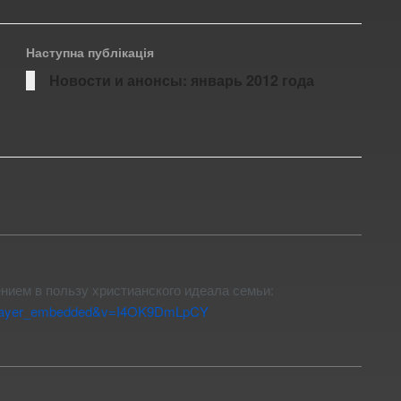
Наступна публікація
Новости и анонсы: январь 2012 года
ением в пользу христианского идеала семьи:
e=player_embedded&v=I4OK9DmLpCY