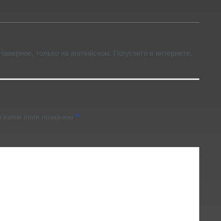
Наверное, только на английском. Погуглите в интернете.
’язкові поля позначені
*