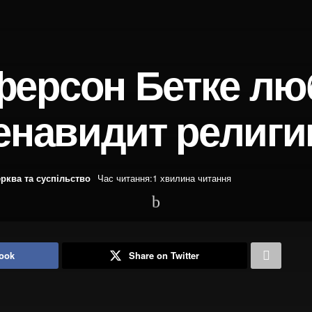
ерсон Бетке лю
ненавидит религ
рква та суспільство
Час читання:1 хвилина читання
ook
Share on Twitter