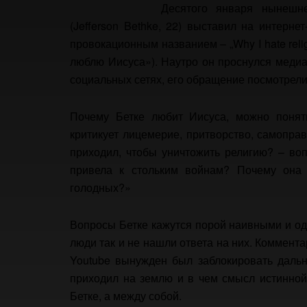
Десятого января нынешне
(Jefferson Bethke, 22) выставил на интерн
провокационным названием – „Why I hate relig
люблю Иисуса»). Наутро он проснулся медиа
социальных сетях, его обращение посмотрели 
Почему Бетке любит Иисуса, можно понят
критикует лицемерие, притворство, самоправ
приходил, чтобы уничтожить религию? – воп
привела к стольким войнам?
Почему она с
голодных?»
Вопросы Бетке кажутся порой наивными и о
люди так и не нашли ответа на них. Коммент
Youtube вынужден был заблокировать дальн
приходил на землю и в чем смысл истинной
Бетке, а между собой.