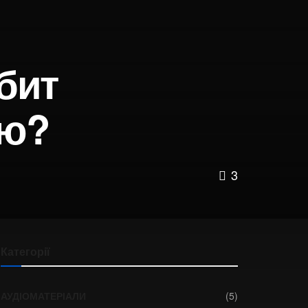
бит
ию?
3
Категорії
АУДІОМАТЕРІАЛИ
(5)