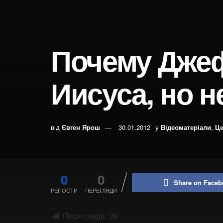
Почему Джеф
Иисуса, но 
від
Євген Ярош
30.01.2012
у
Відеоматеріали
,
Це
0
0
Share on Faceb
РЕПОСТИ
ПЕРЕГЛЯДИ
Переглядів:
39