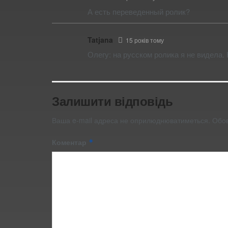
А есть переведенный ролик?
Tatjana
15 років тому
Олегу: на русском ролика я не видела. 
Залишити відповідь
Ваша e-mail адреса не оприлюднюватиметься.
Обов
Коментар
*