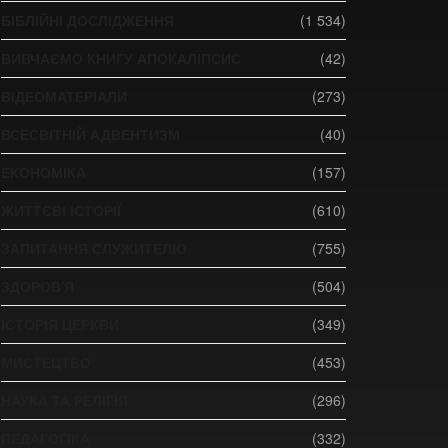
БІБЛІЙНІ ДОСЛІДЖЕННЯ
(1 534)
ВИВЧАЄМО КНИГУ АПОКАЛІПСИС
(42)
ВІДЕОМАТЕРІАЛИ
(273)
ВСЕСВІТНІЙ АДВЕНТИЗМ
(40)
ЕКОНОМІКА
(157)
ЖИТТЄВІ ІСТОРІЇ
(610)
ЗАПИТАННЯ СЛУЖИТЕЛЮ
(755)
ЗДОРОВ'Я
(504)
ІСТОРІЯ ЦЕРКВИ
(349)
МИСТЕЦТВО
(453)
НАУКА ТА РЕЛІГІЯ
(296)
ПЕДАГОГІКА
(332)