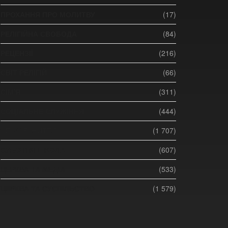
ПРОХАННЯ ПРО МОЛИТВУ
(17)
РЕЛІГІЙНА СВОБОДА
(84)
РЕЦЕНЗІЇ
(216)
СВІТ РЕЛІГІЙ
(66)
СІМ'Я
(311)
СОЦІАЛЬНЕ СЛУЖІННЯ
(444)
СПОСІБ ЖИТТЯ
(1 707)
СУБОТНЯ ШКОЛА
(607)
ЦЕРКВА ТА МЕДІА
(533)
ЦЕРКВА ТА СУСПІЛЬСТВО
(1 579)