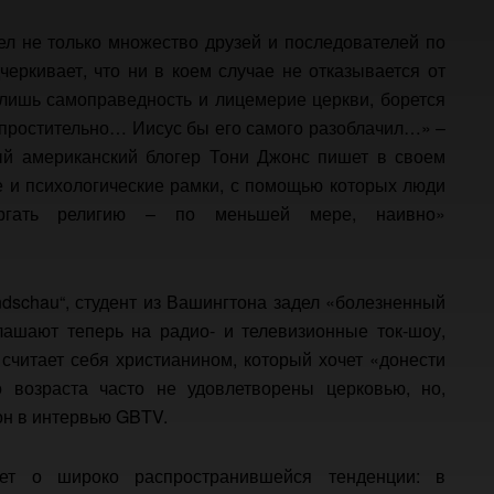
л не только множество друзей и последователей по
черкивает, что ни в коем случае не отказывается от
 лишь самоправедность и лицемерие церкви, борется
ростительно… Иисус бы его самого разоблачил…» –
ый американский блогер Тони Джонс пишет в своем
ые и психологические рамки, с помощью которых люди
ргать религию – по меньшей мере, наивно»
undschau“, студент из Вашингтона задел «болезненный
лашают теперь на радио- и телевизионные ток-шоу,
считает себя христианином, который хочет «донести
 возраста часто не удовлетворены церковью, но,
 он в интервью GBTV.
ует о широко распространившейся тенденции: в