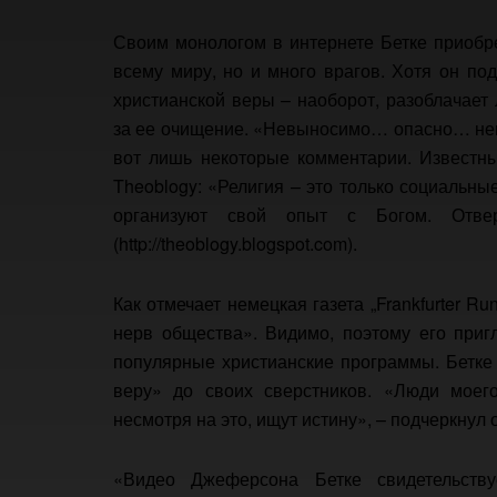
Своим монологом в интернете Бетке приобре
всему миру, но и много врагов. Хотя он под
христианской веры – наоборот, разоблачает
за ее очищение. «Невыносимо… опасно… неп
вот лишь некоторые комментарии. Известн
Theoblogy: «Религия – это только социальн
организуют свой опыт с Богом. Отве
(http://theoblogy.blogspot.com).
Как отмечает немецкая газета „Frankfurter R
нерв общества». Видимо, поэтому его приг
популярные христианские программы. Бетке 
веру» до своих сверстников. «Люди моего
несмотря на это, ищут истину», – подчеркнул
«Видео Джеферсона Бетке свидетельств