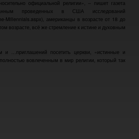
носительно официальной религии», – пишет газета
данным проведенных в США исследований
the-Millennials.aspx), американцы в возрасте от 18 до
этом возрасте, всё же стремление к истине и духовным
м и …приглашений посетить церкви, «истинные и
полностью вовлеченным в мир религии, который так