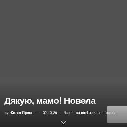
Дякую, мамо! Новела
від
Євген Ярош
02.10.2011
Час читання:4 хвилин читання