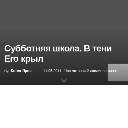
Субботняя школа. В тени
Его крыл
від
Євген Ярош
11.05.2011
Час читання:2 хвилин читання
0
РЕПОСТИ
Переглядів:
22
Библейские тексты для исследования:
Исх.19:4
;