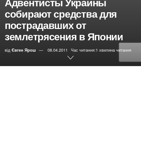
Адвентисты Украины
собирают средства для
пострадавших от
землетрясения в Японии
від
Євген Ярош
08.04.2011
Час читання:1 хвилина читання
0
РЕПОСТИ
Переглядів:
44
Мы благодарны Богу за духовные благословения, мир
и благополучие, которое доныне имеем в нашей
стране. Но мы не можем спокойно воспринимать
тревожные вести о катаклизмах и бедствиях,
происходящих в разных уголках земного шара. В