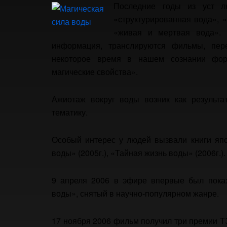
Последние годы из уст л
«структурированная вода», 
«живая и мертвая вода». 
информация, транслируются фильмы, пере
некоторое время в нашем сознании форм
магические свойства».
Ажиотаж вокруг воды возник как результа
тематику.
Особый интерес у людей вызвали книги яп
воды» (2005г.), «Тайная жизнь воды» (2006г.).
9 апреля 2006 в эфире впервые был показ
воды», снятый в научно-популярном жанре.
17 ноября 2006 фильм получил три премии Т