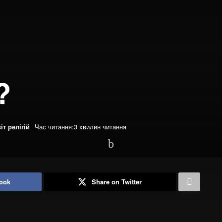
?
іт релігій
Час читання:3 хвилин читання
ook
Share on Twitter