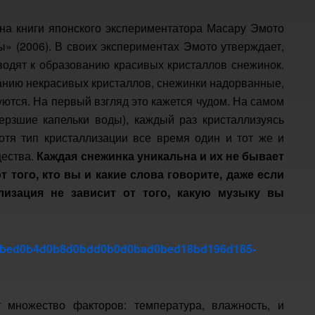
на книги японского экспериментатора Масару Эмото
ы» (2006). В своих экспериментах Эмото утверждает,
водят к образованию красивых кристаллов снежинок.
ованию некрасивых кристаллов, снежинки надорванные,
ются. На первый взгляд это кажется чудом. На самом
ерзшие капельки воды), каждый раз кристаллизуясь
отя тип кристаллизации все время один и тот же и
щества.
Каждая снежинка уникальна и их не бывает
 того, кто вы и какие слова говорите, даже если
лизация не зависит от того, какую музыку вы
т множество факторов: температура, влажность, и