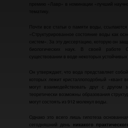
премию «Лавр» в номинации «лучший научно
тематику.
Почти все статьи о памяти воды, ссылаютс
«Структурированное состояние воды как ос
систем». За эту диссертацию, которую он защ
биологических наук. В своей работе 
существовании в воде некоторых устойчивых
Он утверждает, что вода представляет собо
которых лежит кристаллоподобный «квант в
могут взаимодействовать друг с другом 
теоретически возможны образования структур
могут состоять из 912 молекул воды.
Однако это всего лишь гипотеза основанна
сегодняшний день
никакого практическо