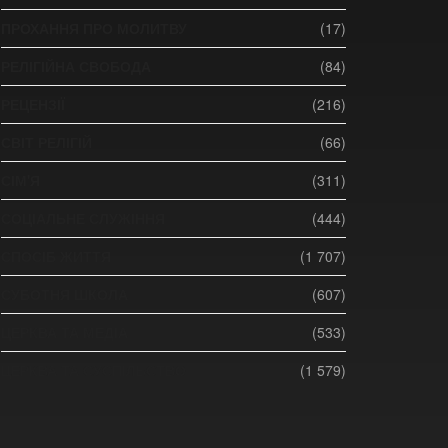
ПРОХАННЯ ПРО МОЛИТВУ
(17)
РЕЛІГІЙНА СВОБОДА
(84)
РЕЦЕНЗІЇ
(216)
СВІТ РЕЛІГІЙ
(66)
СІМ'Я
(311)
СОЦІАЛЬНЕ СЛУЖІННЯ
(444)
СПОСІБ ЖИТТЯ
(1 707)
СУБОТНЯ ШКОЛА
(607)
ЦЕРКВА ТА МЕДІА
(533)
ЦЕРКВА ТА СУСПІЛЬСТВО
(1 579)