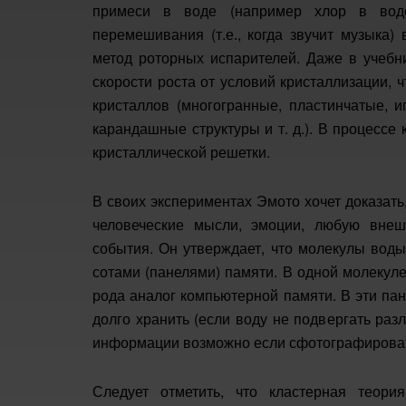
примеси в воде (например хлор в водо
перемешивания (т.е., когда звучит музыка)
метод роторных испарителей. Даже в учебни
скорости роста от условий кристаллизации, 
кристаллов (многогранные, пластинчатые, и
карандашные структуры и т. д.). В процесс
кристаллической решетки.
В своих экспериментах Эмото хочет доказать
человеческие мысли, эмоции, любую вне
события. Он утверждает, что молекулы воды
сотами (панелями) памяти. В одной молекуле
рода аналог компьютерной памяти. В эти па
долго хранить (если воду не подвергать раз
информации возможно если сфотографироват
Следует отметить, что кластерная теор