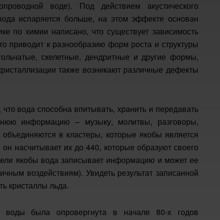
проводной воде). Под действием акустического
 вода испаряется больше, на этом эффекте основан
ке по химии написано, что существует зависимость
что приводит к разнообразию форм роста и структуры
гольчатые, скелетные, дендритные и другие формы,
е кристаллизации также возникают различные дефекты
, что вода способна впитывать, хранить и передавать
шнюю информацию – музыку, молитвы, разговоры,
 объединяются в кластеры, которые якобы является
 он насчитывает их до 440, которые образуют своего
нели якобы вода записывает информацию и может ее
личным воздействиям). Увидеть результат записанной
ь кристаллы льда.
ия воды была опровергнута в начале 80-х годов