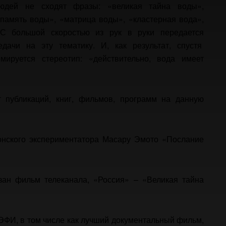
юдей не сходят фразы: «великая тайна воды»,
«память воды», «матрица воды», «кластерная вода»,
С большой скоростью из рук в руки передается
дачи на эту тематику. И, как результат, спустя
ируется стереотип: «действительно, вода имеет
т публикаций, книг, фильмов, программ на данную
онского экспериментатора Масару Эмото «Послание
ан фильм телеканала, «Россия» – «Великая тайна
ЭФИ, в том числе как лучший документальный фильм,