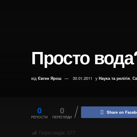
Просто вода
від
Євген Ярош
30.01.2011
у
Наука та релігія
,
Св
0
0
Share on Faceb
РЕПОСТИ
ПЕРЕГЛЯДИ
Переглядів:
377