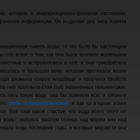
а, которое в информационно-фазовом состоянии,
 хранения информации. Он выделяет два типа памяти
рмационная память воды, то это было бы настоящим
ы обо всем: о том, как она была вначале маленьким
животные и испражнялись в неё, и она приобретала
ливалась в большую реку, которая протекала возле
вода размыла старое кладбище и получила свойств
де по ней проплыла стая рыб зараженных гельминтами.
ь пить такую воду, она бы помнила все, и грязные
а по
трубе полипропиленовой
, и как на втором этаже
е. Всё таки какое счастье, что вода всего этого не
н воды, любуясь закатом солнца над морем или над
текала вода последние годы, и которые мерзости она