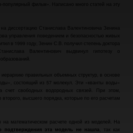
-популярный фильм». Написано много статей на эту
я на диссертацию Станислава Валентиновича Зенина
нова управления поведением и безопасностью живых
итил в 1999 году, Зенин С.В. получил степень доктора
Станислава Валентинович выдвинул гипотезу о
 образований.
й иерархию правильных объемных структур, в основе
оды», состоящий из 57 молекул. Эти «кванты воды»
за счет свободных водородных связей. При этом,
 второго, высшего порядка, которые по его расчетам
я на математическом расчете одной из моделей. На
го подтверждения эта модель не нашла
, так как