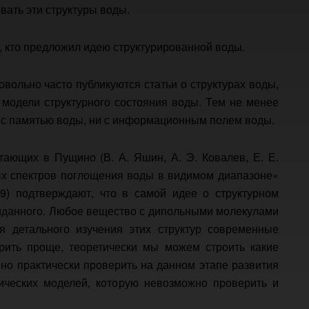
ать эти структуры воды.
й, кто предложил идею структурированной воды.
вольно часто публикуются статьи о структурах воды,
 модели структурного состояния воды. Тем не менее
и с памятью воды, ни с информационным полем воды.
тающих в Пущино (В. А. Яшин, А. Э. Ковалев, Е. Е.
ных спектров поглощения воды в видимом диапазоне»
69) подтверждают, что в самой идее о структурном
жиданного. Любое вещество с дипольными молекулами
я детального изучения этих структур современные
рить проще, теоретически мы можем строить какие
 но практически проверить на данном этапе развития
ических моделей, которую невозможно проверить и