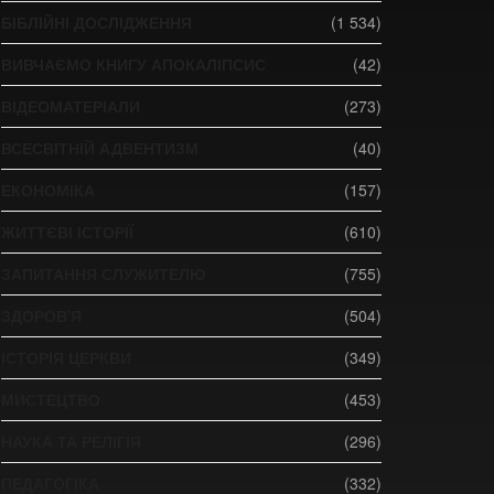
БІБЛІЙНІ ДОСЛІДЖЕННЯ
(1 534)
ВИВЧАЄМО КНИГУ АПОКАЛІПСИС
(42)
ВІДЕОМАТЕРІАЛИ
(273)
ВСЕСВІТНІЙ АДВЕНТИЗМ
(40)
ЕКОНОМІКА
(157)
ЖИТТЄВІ ІСТОРІЇ
(610)
ЗАПИТАННЯ СЛУЖИТЕЛЮ
(755)
ЗДОРОВ'Я
(504)
ІСТОРІЯ ЦЕРКВИ
(349)
МИСТЕЦТВО
(453)
НАУКА ТА РЕЛІГІЯ
(296)
ПЕДАГОГІКА
(332)