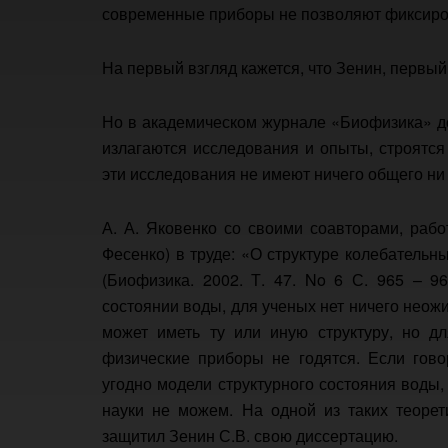
современные приборы не позволяют фиксиров
На первый взгляд кажется, что Зенин, первы
Но в академическом журнале «Биофизика» до
излагаются исследования и опыты, строятся
эти исследования не имеют ничего общего н
А. А. Яковенко со своими соавторами, рабо
Фесенко) в труде: «О структуре колебатель
(Биофизика. 2002. Т. 47. No 6 С. 965 – 9
состоянии воды, для ученых нет ничего нео
может иметь ту или иную структуру, но дл
физические приборы не годятся. Если гово
угодно модели структурного состояния воды,
науки не можем. На одной из таких теорет
защитил Зенин С.В. свою диссертацию.