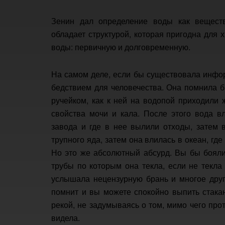
Зенин дал определение воды как веществ
обладает структурой, которая пригодна для
воды: первичную и долговременную.
На самом деле, если бы существовала инфо
бедствием для человечества. Она помнила б
ручейком, как к ней на водопой приходили 
свойства мочи и кала. После этого вода в
завода и где в нее вылили отходы, затем 
трупного яда, затем она влилась в океан, г
Но это же абсолютный абсурд. Вы бы боялис
трубы по которым она текла, если не текл
услышала нецензурную брань и многое друго
помнит и вы можете спокойно выпить стака
рекой, не задумываясь о том, мимо чего про
видела.