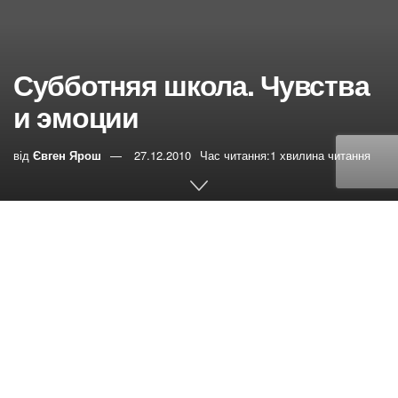
Субботняя школа. Чувства
и эмоции
від
Євген Ярош
27.12.2010
Час читання:1 хвилина читання
0
РЕПОСТИ
Переглядів:
298
Памятный текст: “Истинно, истинно
говорю вам: вы восплачете и возрыдаете, а мир
возрадуется, вы печальны будете, но печаль ваша
в радость будет.” (
Иоан. 16:20
)