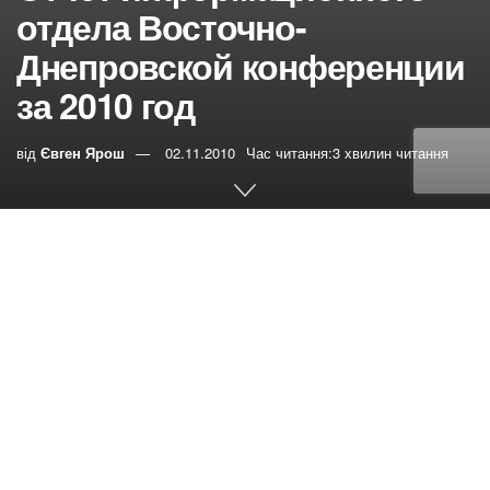
отдела Восточно-
Днепровской конференции
за 2010 год
від
Євген Ярош
02.11.2010
Час читання:3 хвилин читання
0
РЕПОСТИ
Переглядів:
33
С октября 2009 года информационный
отдел (ИО) ВДК работал по таким направлениям:
– главное событие – проведение уникальной для
украинского адвентизма конференции
Дни