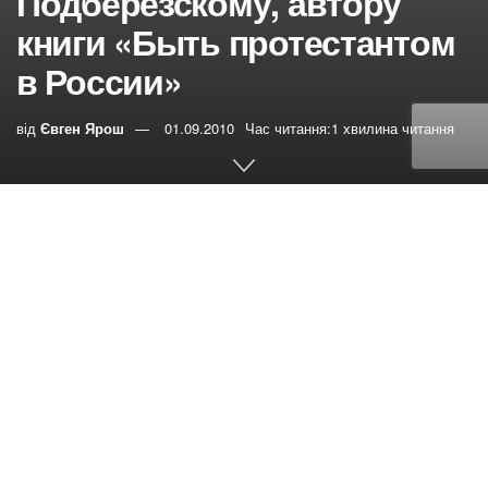
Подберезскому, автору
книги «Быть протестантом
в России»
від
Євген Ярош
01.09.2010
Час читання:1 хвилина читання
0
РЕПОСТИ
Переглядів:
131
Уважаемый Игорь Витальевич!
Ваши книги доставили мне редкое наслаждение. Давно
хотелось прочесть о своей вере столь спокойным,
компетентным и
русским
(во всех смыслах) языком.