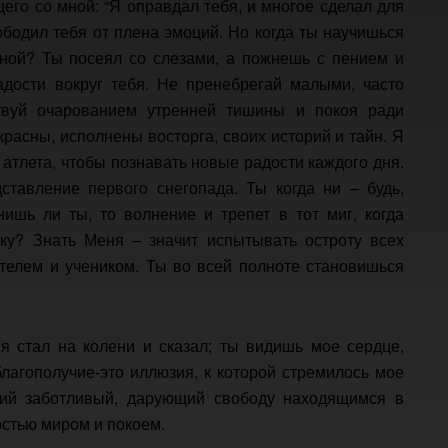
его со мной: “Я оправдал тебя, и многое сделал для
вободил тебя от плена эмоций. Но когда ты научишься
ной? Ты посеял со слезами, а пожнешь с пением и
адости вокруг тебя. Не пренебрегай малыми, часто
твуй очарованием утренней тишины и покоя ради
расны, исполнены восторга, своих историй и тайн. Я
 атлета, чтобы познавать новые радости каждого дня.
тавление первого снегопада. Ты когда ни – будь,
ишь ли ты, то волнение и трепет в тот миг, когда
ку? Знать Меня – значит испытывать остроту всех
телем и учеником. Ты во всей полноте становишься
 стал на колени и сказал; ты видишь мое сердце,
агополучие-это иллюзия, к которой стремилось мое
ий заботливый, дарующий свободу находящимся в
остью миром и покоем.