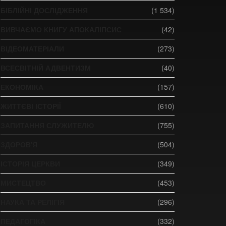
БІБЛІЙНІ ДОСЛІДЖЕННЯ
(1 534)
ВИВЧАЄМО КНИГУ АПОКАЛІПСИС
(42)
ВІДЕОМАТЕРІАЛИ
(273)
ВСЕСВІТНІЙ АДВЕНТИЗМ
(40)
ЕКОНОМІКА
(157)
ЖИТТЄВІ ІСТОРІЇ
(610)
ЗАПИТАННЯ СЛУЖИТЕЛЮ
(755)
ЗДОРОВ'Я
(504)
ІСТОРІЯ ЦЕРКВИ
(349)
МИСТЕЦТВО
(453)
НАУКА ТА РЕЛІГІЯ
(296)
ПЕДАГОГІКА
(332)