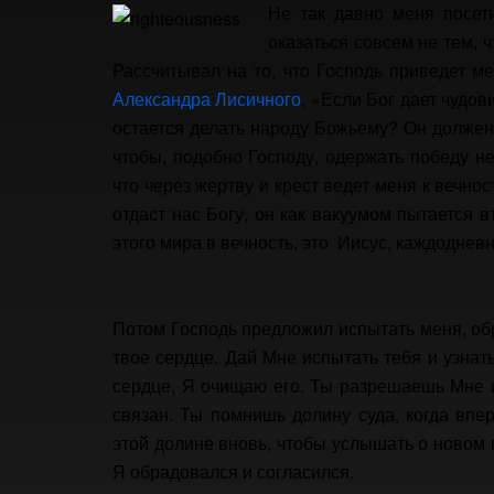
Не так давно меня посети
оказаться совсем не тем, 
Рассчитывал на то, что Господь приведет м
Александра Лисичного
, «Если Бог дает чудов
остается делать народу Божьему? Он должен 
чтобы, подобно Господу, одержать победу не 
что через жертву и крест ведет меня к вечнос
отдаст нас Богу, он как вакуумом пытается 
этого мира в вечность, это Иисус, каждодневн
Потом Господь предложил испытать меня, об
твое сердце. Дай Мне испытать тебя и узна
сердце, Я очищаю его. Ты разрешаешь Мне 
связан. Ты помнишь долину суда, когда вп
этой долине вновь, чтобы услышать о новом п
Я обрадовался и согласился.