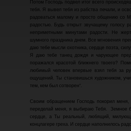
Потом Господь подвел итог всего происходящ
тебя. Я вывел тебя из рабства печали, и ос
радоваться малому и просто общению со М
радостью. Будь открыт звучащему голосу р
неприметными минутами радости. Не жер
шумного праздника днем. Все мгновения прек
даю тебе мысли охотника, сердце поэта, силу
Я даю тебе танец дождя и чарующее предс
поражался красотой ближнего твоего? Помн
любимый человек впервые взял тебя за ру
ощущений. Ты становишься художником, учи
тем, кем был сотворен”.
Своим обращением Господь покорил меня, я
переделай меня, я выбираю Тебя. Земное бл
сердце, а Ты реальный, любящий, милующ
концлагере греха. И сердце наполнилось рад