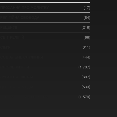
ПРОХАННЯ ПРО МОЛИТВУ
(17)
РЕЛІГІЙНА СВОБОДА
(84)
РЕЦЕНЗІЇ
(216)
СВІТ РЕЛІГІЙ
(66)
СІМ'Я
(311)
СОЦІАЛЬНЕ СЛУЖІННЯ
(444)
СПОСІБ ЖИТТЯ
(1 707)
СУБОТНЯ ШКОЛА
(607)
ЦЕРКВА ТА МЕДІА
(533)
ЦЕРКВА ТА СУСПІЛЬСТВО
(1 579)