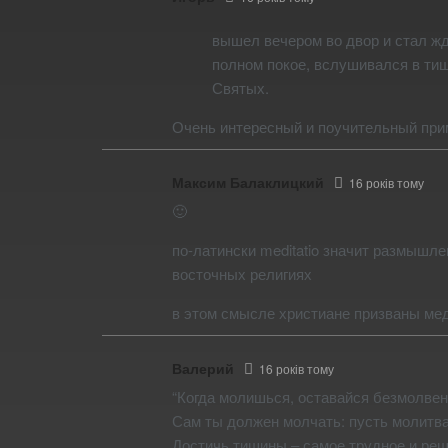
вышел вечером во двор и стал жд
полном покое, вслушивался в тиш
Святых.
Очень интересный и поучительный пр
Максим Балаклицкий
16 років тому
🙂
по-латински meditatio значит размышле
восточных религиях
в этом смысле христиане призваны ме
Валерий
16 років тому
“Когда молишься, оставайся безмолвен
Сам ты должен молчать: пусть молитва
Достичь тишины – самое трудное и ре