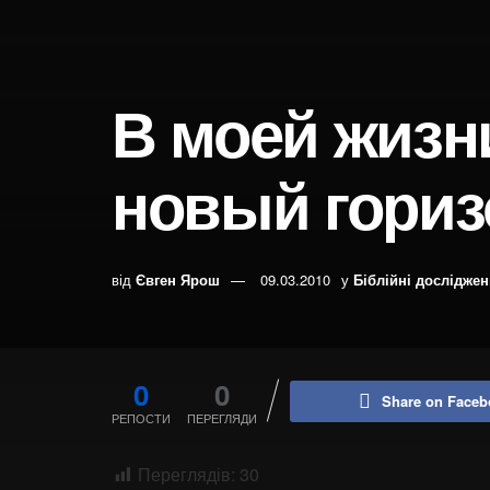
В моей жизн
новый гориз
від
Євген Ярош
09.03.2010
у
Біблійні дослідже
0
0
Share on Faceb
РЕПОСТИ
ПЕРЕГЛЯДИ
Переглядів:
30