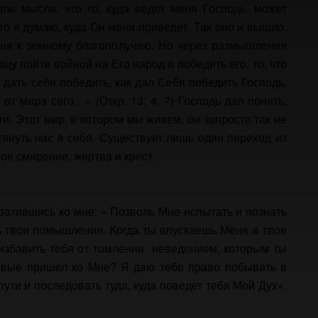
ли мысли, что то, куда ведет меня Господь, может
что я думаю, куда Он меня приведет. Так оно и вышло.
еня к земному благополучию. Но через размышления
ищу пойти войной на Его народ и победить его, то, что
дать себя победить, как дал Себя победить Господь,
от мира сего…» (Откр. 13: 4, 7)
Господь дал понять,
ти. Этот мир, в котором мы живем, он запросто так не
втянуть нас в себя. Существует лишь один переход из
ое смирение, жертва и крест.
ратившись ко мне: « Позволь Мне испытать и познать
ть твои помышления. Когда ты впускаешь Меня в твое
избавить тебя от томления неведением, которым ты
ервые пришел ко Мне? Я даю тебе право побывать в
ути и последовать туда, куда поведет тебя Мой Дух».