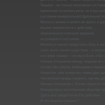
Тишина – не только негативное состоян
временная остановка речи, но в высшей
состояние внимательной бдительности,
Молится можно и ничего не прося, и да
Акцент переносится с действия,
ограниченного отрезком времени,
на длящееся состояние.
Молиться значит предстоять Богу в ли
знать всем своим существом – и интуит
и в сверх-знании – что мы в Боге, и Бог 
Личные отношения между людьми не ста
что мы без умолку вопрошаем и произн
Напротив, чем лучше мы знаем друг др
тем меньше нужды говорить, как мы дру
Личные отношения с Богом строятся точ
Инициатива в молитвенном общении при
Здесь все зиждется на Его действии.
И что многого говорить?