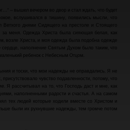
г…” – вышел вечером во двор и стал ждать, что будет
окое, вслушивался в тишину, появились мысли, что
л Ветхого днями Сидящего на престоле и Стоящего
 за меня. Одежда Христа была сияющая белая, как
дом, возле Христа, и моя одежда была подобна одежде
 сердце, наполнение Святым Духом было таким, что
к маленький ребенок с Небесным Отцом.
ыния и тоски, что мои надежды не оправдались. Я не
с, присутствовало чувство подавленности, потому, что
. Я рассчитывал на то, что Господь даст и мне, как
днями, наполненными радости и счастья. А на самом
онял тех людей которые ходили вместе со Христом и
льше были их рухнувшие надежды, тем громче потом