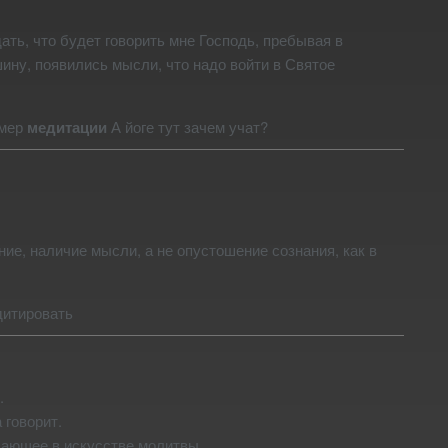
ать, что будет говорить мне Господь, пребывая в
ину, появились мысли, что надо войти в Святое
имер
медитации
А йоге тут зачем учат?
ние, наличие мысли, а не опустошение сознания, как в
дитировать
.
 говорит.
шающее в искусстве молитвы.