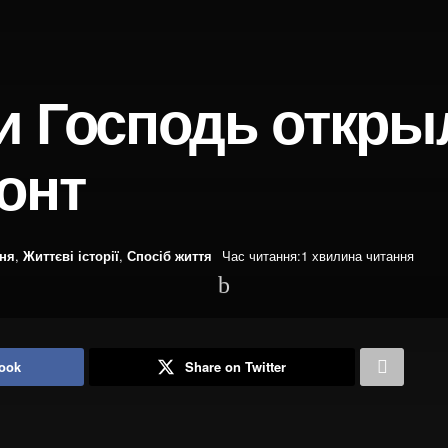
и Господь откры
онт
ння
,
Життєві історії
,
Спосіб життя
Час читання:1 хвилина читання
ook
Share on Twitter