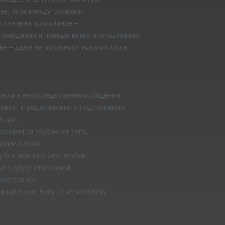
ие, пуза между словами,
 степени позитивное –
 ожидания и прежде всего вслушивания.
же – даже не произнося никаких слов.
чном и непосредственном общении;
ивно, и рационально и подсознании,
в нас.
новятся глубже от того,
осим слова.
уга и чем сильнее любим,
г к другу относимся.
но так же.
надлежит Богу, а не человеку.