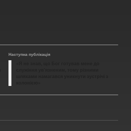
Наступна публікація
«Я не знав, що Бог готував мене до
в
служіння ув’язненим, тому різними
шляхами намагався уникнути зустрічі з
колонією»