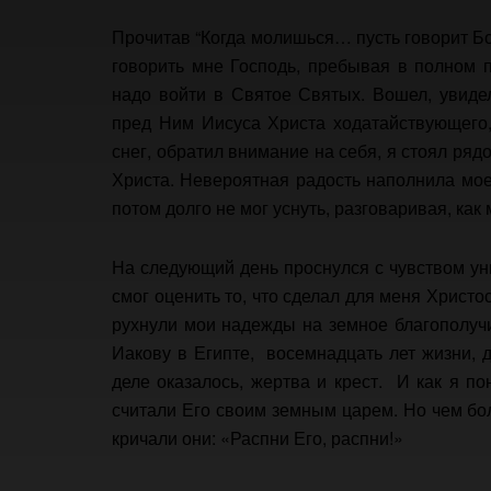
Прочитав “Когда молишься… пусть говорит Бо
говорить мне Господь, пребывая в полном п
надо войти в Святое Святых. Вошел, увиде
пред Ним Иисуса Христа ходатайствующего,
снег, обратил внимание на себя, я стоял ря
Христа. Невероятная радость наполнила мое
потом долго не мог уснуть, разговаривая, ка
На следующий день проснулся с чувством ун
смог оценить то, что сделал для меня Христо
рухнули мои надежды на земное благополучие
Иакову в Египте, восемнадцать лет жизни, 
деле оказалось, жертва и крест. И как я п
считали Его своим земным царем. Но чем бо
кричали они: «Распни Его, распни!»