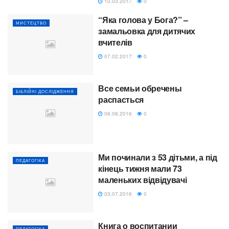
10.03.2017
0
“Яка голова у Бога?” –
МИСТЕЦТВО
замальовка для дитячих
вчителів
07.02.2017
0
Все семьи обречены
БІБЛІЙНІ ДОСЛІДЖЕННЯ
распасться
06.08.2016
0
Ми починали з 53 дітьми, а під
ПЕДАГОГІКА
кінець тижня мали 73
маленьких відвідувачі
03.07.2016
0
Книга о воспитании
ПЕДАГОГІКА