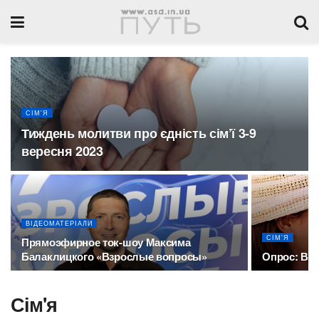
СІМ'Я
Тиждень молитви про єдність сім’ї 3-9
вересня 2023
ВІДЕОМАТЕРІАЛИ
СІМ'Я
Прямоэфирное ток-шоу Максима
Балаклицкого «Взрослые вопросы»
Опрос: Ва
Сім'я