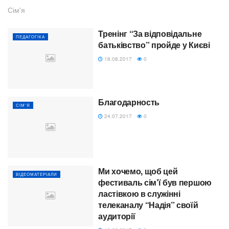
Сім'я
Тренінг “За відповідальне
ПЕДАГОГІКА
батьківство” пройде у Києві
18.08.2017
0
Благодарность
СІМ'Я
24.07.2017
0
Ми хочемо, щоб цей
ВІДЕОМАТЕРІАЛИ
фестиваль сім’ї був першою
ластівкою в служінні
телеканалу “Надія” своїй
аудиторії