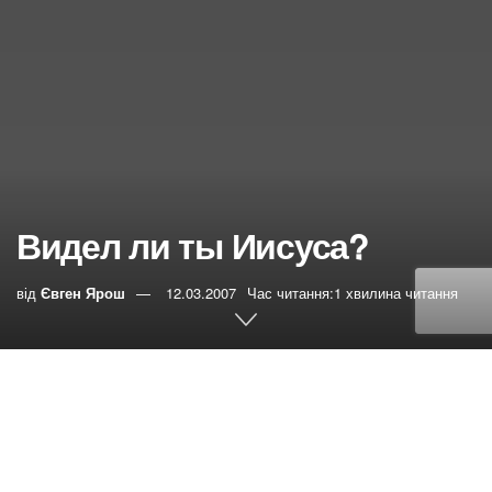
Видел ли ты Иисуса?
від
Євген Ярош
12.03.2007
Час читання:1 хвилина читання
0
РЕПОСТИ
Переглядів:
29
Две с лишним тысячи лет назад, с высоты