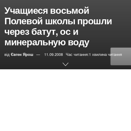
Учащиеся восьмой
Полевой школы прошли
через батут, ос и
минеральную воду
від
Євген Ярош
11.09.2008
Час читання:1 хвилина читання
0
РЕПОСТИ
Переглядів:
14
Открытие программы началось с обзора темы