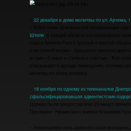
–
22 декабря в доме молитвы по ул. Артема, 
– В Восточно-Днепровской конференции идет
Штеле
. В каждой области запланировано про
года в Кривом Роге в третьей и шестой общи
счастливой жизни». Крещение приняло девять
встреч «Семья и ступени к счастью». Всё гот
отказывают в аренде помещения, поэтому ор
молитву по этому вопросу.
–
18 ноября по одному из телеканалов Днепр
сфальсифицировавшая адвентистские оздоро
Церкви было предоставлено 25 минут прямог
Президент Украинского униона Владимир Кру
– Новогоднюю ночь адвентистская молодежь 