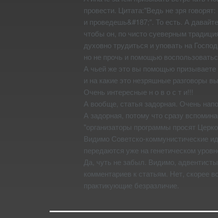
провести. Цитата:"Ведь не зря говорят:
и проведешь&#187;". То есть. А давайт
чтобы он, по чисто суеверным традиция
духовно трудиться и уповать на Господ
но не прочь и помощью воспользоватьс
А чьей же это вы помощью призываете
и на какие это незряшные разговоры в
Очень интересные н о в о с т и!!!
А вообще, статья задорная. Очень напо
А задорная, потому что сразу вспомин
"организаторы программы просят Церко
Видимо Советско-коммунистические иде
передаются уже на генетическом уровн
Да, чуть не забыл. Видимо, адвентисты
комментариев к статьям. Нет, скорее в
практикующие безразличие.