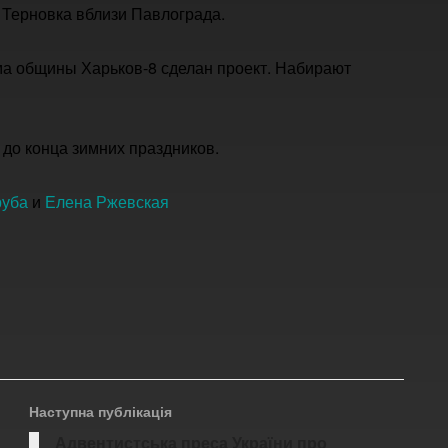
 Терновка вблизи Павлограда.
ма общины Харьков-8 сделан проект. Набирают
до конца зимних праздников.
руба
и
Елена Ржевская
Наступна публікація
Адвентистська преса України про