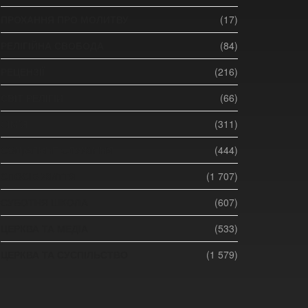
ПРОХАННЯ ПРО МОЛИТВУ
(17)
РЕЛІГІЙНА СВОБОДА
(84)
РЕЦЕНЗІЇ
(216)
СВІТ РЕЛІГІЙ
(66)
СІМ'Я
(311)
СОЦІАЛЬНЕ СЛУЖІННЯ
(444)
СПОСІБ ЖИТТЯ
(1 707)
СУБОТНЯ ШКОЛА
(607)
ЦЕРКВА ТА МЕДІА
(533)
ЦЕРКВА ТА СУСПІЛЬСТВО
(1 579)