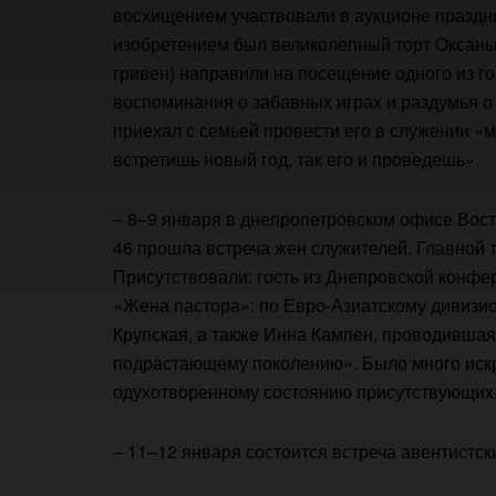
восхищением участвовали в аукционе празд
изобретением был великолепный торт Оксаны
гривен) направили на посещение одного из г
воспоминания о забавных играх и раздумья 
приехал с семьей провести его в служении «
встретишь новый год, так его и проведешь».
– 8–9 января в днепропетровском офисе Вос
46 прошла встреча жен служителей. Главной 
Присутствовали: гость из Днепровской конф
«Жена пастора»: по Евро-Азиатскому дивизио
Крупская, а также Инна Кампен, проводивша
подрастающему поколению». Было много искр
одухотворенному состоянию присутствующих
– 11–12 января состоится встреча авентистск