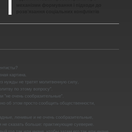
механізми формування і підходи до
розв’язання соціальних конфліктів
вентисты?
лная картина.
ез нужды не тратят молитвенную силу,
олитву по этому вопросу".
ли "не очень сообразительные".
очно об этом просто сообщить общественности,
 жадные, ленивые и не очень сообразительные,
ли не сказать больше: практикующие суеверие.
ый год так или иначе, чтобы затем его так или иначе