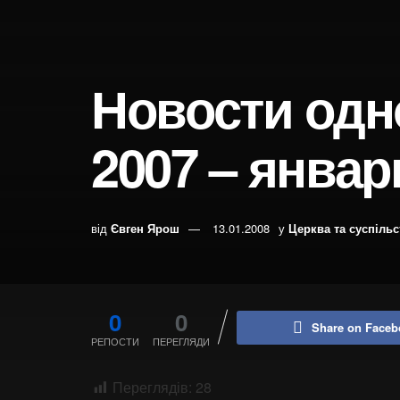
Новости одн
2007 – январ
від
Євген Ярош
13.01.2008
у
Церква та суспіль
0
0
Share on Faceb
РЕПОСТИ
ПЕРЕГЛЯДИ
Переглядів:
28