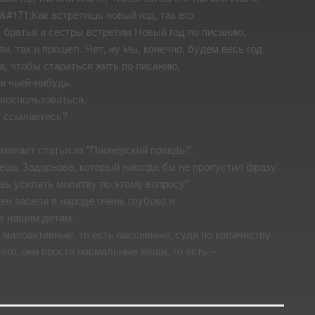
 &#171;Как встретишь новый год, так его
е братья и сестры встретим Новый год по писанию,
м, так и прошел. Нет, ну мы, конечно, будем весь год
а, чтобы стараться жить по писанию,
я чьей-нибудь.
 воспользоваться,
ы ссылаетесь?
минает статьи из "Пионерской правды".
аешь Задорнова, который никогда бы не пропустил фразу:
вь усилить молитву по этому вопросу".
и засели в народе очень глубоко и
е нашим детям.
 малоактивные, то есть пассивные, судя по количеству
сего, они просто нормальные люди, то есть –