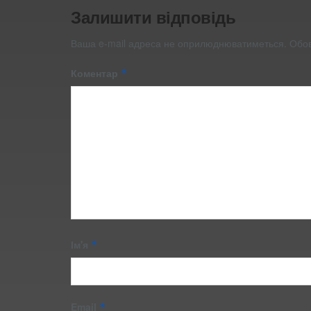
Залишити відповідь
Ваша e-mail адреса не оприлюднюватиметься.
Обов
Коментар
*
Ім'я
*
Email
*