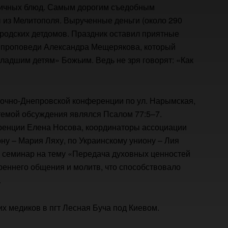
ничных блюд. Самым дорогим съедобным
 из Мелитополя. Вырученные деньги (около 290
ородских детдомов. Праздник оставил приятные
о проповеди Александра Мещерякова, который
младшим детям» Божьим. Ведь не зря говорят: «Как
точно-Днепровской конференции по ул. Нарымская,
темой обсуждения являлся Псалом 77:5–7.
еренции Елена Носова, координаторы ассоциации
ну – Мария Ляху, по Украинскому униону – Лия
я семинар на тему «Передача духовных ценностей
еннего общения и молитв, что способствовало
.
их медиков в пгт Лесная Буча под Киевом.