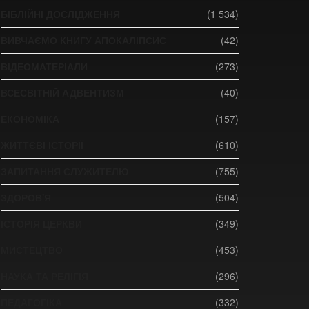
БІБЛІЙНІ ДОСЛІДЖЕННЯ
(1 534)
ВИВЧАЄМО КНИГУ АПОКАЛІПСИС
(42)
ВІДЕОМАТЕРІАЛИ
(273)
ВСЕСВІТНІЙ АДВЕНТИЗМ
(40)
ЕКОНОМІКА
(157)
ЖИТТЄВІ ІСТОРІЇ
(610)
ЗАПИТАННЯ СЛУЖИТЕЛЮ
(755)
ЗДОРОВ'Я
(504)
ІСТОРІЯ ЦЕРКВИ
(349)
МИСТЕЦТВО
(453)
НАУКА ТА РЕЛІГІЯ
(296)
ПЕДАГОГІКА
(332)