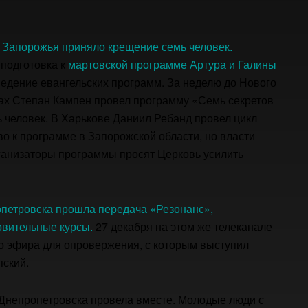
1 Запорожья приняло крещение семь человек.
 подготовка к
мартовской программе Артура и Галины
ведение евангельских программ. За неделю до Нового
нах Степан Кампен провел программу «Семь секретов
 человек. В Харькове Даниил Ребанд провел цикл
ово к программе в Запорожской области, но власти
ганизаторы программы просят Церковь усилить
опетровска прошла передача «Резонанс»,
вительные курсы.
27 декабря на этом же телеканале
о эфира для опровержения, с которым выступил
пский.
Днепропетровска провела вместе. Молодые люди с