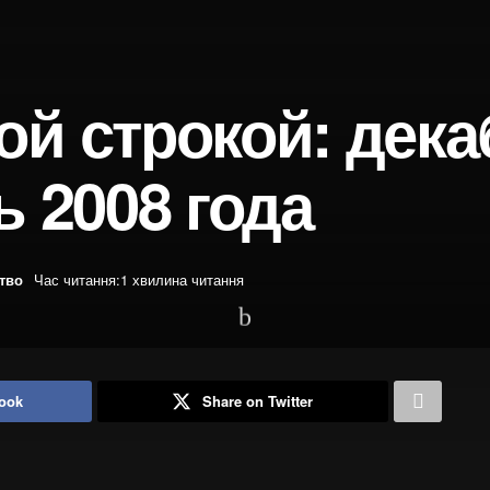
ой строкой: дек
ь 2008 года
ство
Час читання:1 хвилина читання
ook
Share on Twitter