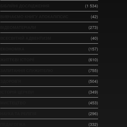
БІБЛІЙНІ ДОСЛІДЖЕННЯ
(1 534)
ВИВЧАЄМО КНИГУ АПОКАЛІПСИС
(42)
ВІДЕОМАТЕРІАЛИ
(273)
ВСЕСВІТНІЙ АДВЕНТИЗМ
(40)
ЕКОНОМІКА
(157)
ЖИТТЄВІ ІСТОРІЇ
(610)
ЗАПИТАННЯ СЛУЖИТЕЛЮ
(755)
ЗДОРОВ'Я
(504)
ІСТОРІЯ ЦЕРКВИ
(349)
МИСТЕЦТВО
(453)
НАУКА ТА РЕЛІГІЯ
(296)
ПЕДАГОГІКА
(332)