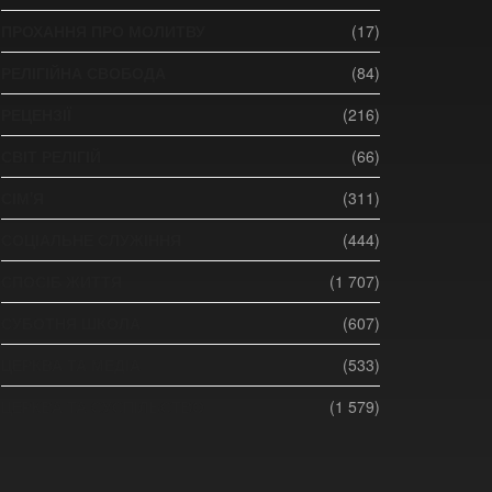
ПРОХАННЯ ПРО МОЛИТВУ
(17)
РЕЛІГІЙНА СВОБОДА
(84)
РЕЦЕНЗІЇ
(216)
СВІТ РЕЛІГІЙ
(66)
СІМ'Я
(311)
СОЦІАЛЬНЕ СЛУЖІННЯ
(444)
СПОСІБ ЖИТТЯ
(1 707)
СУБОТНЯ ШКОЛА
(607)
ЦЕРКВА ТА МЕДІА
(533)
ЦЕРКВА ТА СУСПІЛЬСТВО
(1 579)