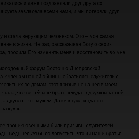
нивались и даже поздравляли друг друга со
 суета завладела всеми нами, и мы потеряли друг
у и стала верующим человеком. Это – моя самая
ние в жизни. Не раз, рассказывая Богу о своих
ра, просила Его изменить меня и восстановить во мне
т молодежный форум Восточно-Днепровской
гда к членам нашей общины обратились служители с
селить их по домам, этот призыв не нашел в моем
знала, что гостей мне брать некуда: в двухкомнатной
а другую – я с мужем. Даже внуку, когда тот
 на кухне.
лее проникновенными были призывы служителей
дь. Ведь нельзя было допустить, чтобы наши братья