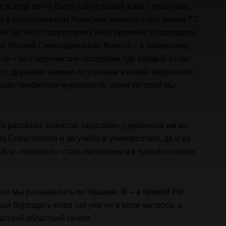
не всегда легче было найти общий язык с ребятами,
ы в Национальном Киевском университете имени Т.Г.
й (но не от подготовки к ним) времени я проводила
и Лешкой Гломоздиновым. Вместе – в библиотеку,
сте – на студенческие посиделки, где каждый из нас
 с друзьями какими-то успехам в своей творческой
ущая профессия журналиста, науку которой мы
о рассказы, повести, зарисовки, сделанные им во
з Севастополя и до учебы в университете, да и во
 Все «грозился» стать писателем и в одной из своих
е мы разъехались по Украине. Я – в Кривой Рог,
я бороздить моря (но уже не в роли матроса, а
атской областной газете.