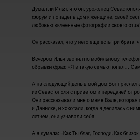
Думал ли Илья, что он, уроженец Севастополя
форум и попадет в дом к женщине, своей сест
любовью вклеенные фотографии своего отца?
Он рассказал, что у него еще есть три брата, 
Вечером Илья звонил по мобильному телефону
обрывки фраз: «Я в такую семью попал… Сам
А на следующий день в мой дом Бог прислал е
из Севастополя с приветом и передачей от ро
Они рассказывали мне о маме Вале, которая п
и Данилке, и хохотали, когда я делилась с ни
летнем, они узнавали себя.
А я думала: «Как Ты благ, Господи. Как близок