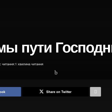
мы пути Господ
с читання:1 хвилина читання
ook
Share on Twitter