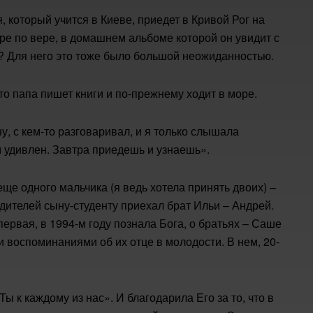
, который учится в Киеве, приедет в Кривой Рог на
ре по вере, в домашнем альбоме которой он увидит с
 Для него это тоже было большой неожиданностью.
что папа пишет книги и по-прежнему ходит в море.
, с кем-то разговаривал, и я только слышала
 удивлен. Завтра приедешь и узнаешь».
ще одного мальчика (я ведь хотела принять двоих) –
дителей сыну-студенту приехал брат Ильи – Андрей.
ервая, в 1994-м году познала Бога, о братьях – Саше
ми воспоминаниями об их отце в молодости. В нем, 20-
 Ты к каждому из нас». И благодарила Его за то, что в