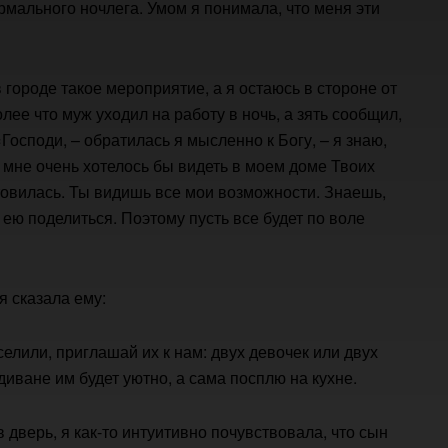
ормального ночлега. Умом я понимала, что меня эти
в городе такое мероприятие, а я остаюсь в стороне от
лее что муж уходил на работу в ночь, а зять сообщил,
«Господи, – обратилась я мысленно к Богу, – я знаю,
 мне очень хотелось бы видеть в моем доме Твоих
отовилась. Ты видишь все мои возможности. Знаешь,
а ею поделиться. Поэтому пусть все будет по воле
я сказала ему:
селили, приглашай их к нам: двух девочек или двух
диване им будет уютно, а сама посплю на кухне.
в дверь, я как-то интуитивно почувствовала, что сын