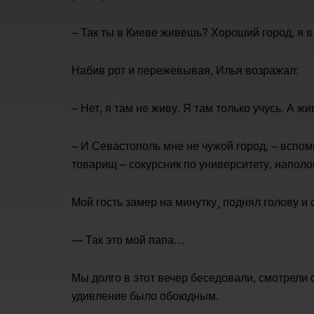
– Так ты в Киеве живешь? Хороший город, я в 
Набив рот и пережевывая, Илья возражал:
– Нет, я там не живу. Я там только учусь. А ж
– И Севастополь мне не чужой город, – вспо
товарищ – сокурсник по университету, напол
Мой гость замер на минутку¸ поднял голову и
— Так это мой папа…
Мы долго в этот вечер беседовали, смотрели 
удивление было обоюдным.