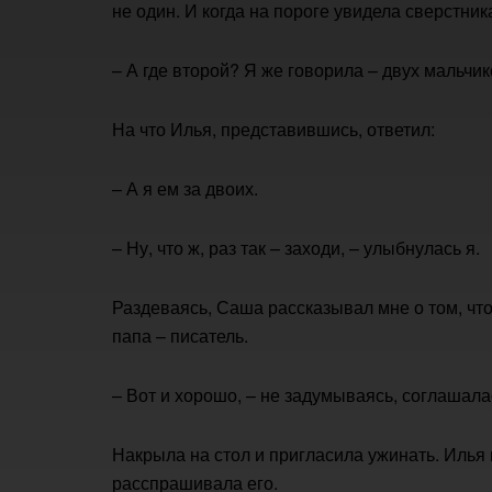
не один. И когда на пороге увидела сверстник
– А где второй? Я же говорила – двух мальчик
На что Илья, представившись, ответил:
– А я ем за двоих.
– Ну, что ж, раз так – заходи, – улыбнулась я.
Раздеваясь, Саша рассказывал мне о том, что 
папа – писатель.
– Вот и хорошо, – не задумываясь, соглашала
Накрыла на стол и пригласила ужинать. Илья 
расспрашивала его.