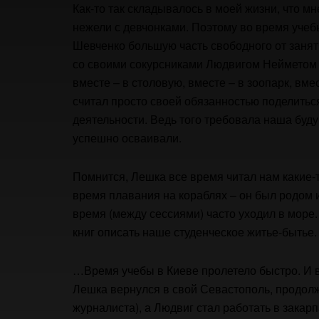
Как-то так складывалось в моей жизни, что м
нежели с девчонками. Поэтому во время учеб
Шевченко большую часть свободного от заняти
со своими сокурсниками Людвигом Нейметом 
вместе – в столовую, вместе – в зоопарк, вме
считал просто своей обязанностью поделиться
деятельности. Ведь того требовала наша буд
успешно осваивали.
Помнится, Лешка все время читал нам какие-т
время плавания на кораблях – он был родом и
время (между сессиями) часто уходил в море.
книг описать наше студенческое житье-бытье.
…Время учебы в Киеве пролетело быстро. И вс
Лешка вернулся в свой Севастополь, продолжа
журналиста), а Людвиг стал работать в закарп