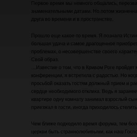
Первое время мы немного общались, перезва
знаменательными датами. Но потом жизненная
друга во времени и в пространстве.
Прошло еще какое-то время. Я познала Истин
большая удача и самое драгоценное приобрете
проблемах, о несовершенстве своего характе
Свой образ.
…Известие о том, что в Кривом Роге пройде
конференции, я встретила с радостью. Но ко
просьбой оказать гостям должный прием и рас
сердце необходимого отклика. Ведь я заранее 
квартире одну комнату занимал взрослый сын, 
приезжал в гости, иногда приходилось стелить
Чем ближе подходило время форума, тем бо
церкви быть страннолюбивыми, как наш Госпо