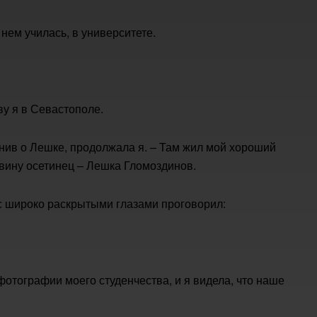
нем училась, в университете.
иву я в Севастополе.
мнив о Лешке, продолжала я. – Там жил мой хороший
овину осетинец – Лешка Гломоздинов.
 с широко раскрытыми глазами проговорил:
фотографии моего студенчества, и я видела, что наше