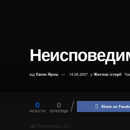
Неисповеди
від
Євген Ярош
14.05.2007
у
Життєві історії
Ча
0
0
Share on Faceb
РЕПОСТИ
ПЕРЕГЛЯДИ
Переглядів:
22