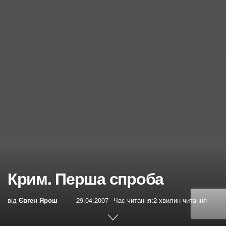
Крим. Перша спроба
від
Євген Ярош
29.04.2007
Час читання:2 хвилин читання