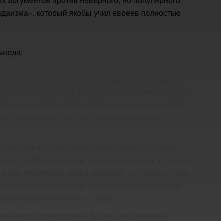
удаизма», который якобы учил евреев полностью
ывода:
о и бескомпромиссно воевал против навязывания
ля спасения (гал. 2:16). Но для себя лично, будучи
 традиции. Обет назорейства для него — не «дела
ная, привычная с детства форма выражения
огда позже в Иерусалиме Иаков попросит Павла
мому пройти очищение, Павел согласится. И теперь
сти или лицемерия перед общиной «от Иакова». Для
Он совершал подобные обеты наедине с собой, в
трогих законников его не видел.
оказывает удивительный баланс христианской