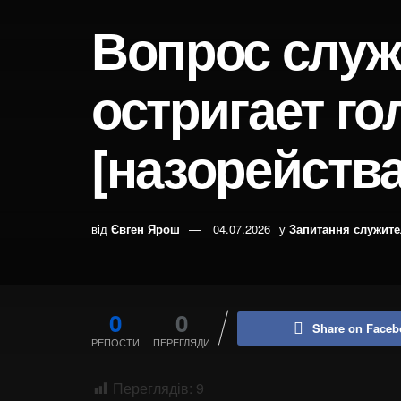
Вопрос служ
остригает го
[назорейства
від
Євген Ярош
04.07.2026
у
Запитання служит
0
0
Share on Faceb
РЕПОСТИ
ПЕРЕГЛЯДИ
Переглядів:
9