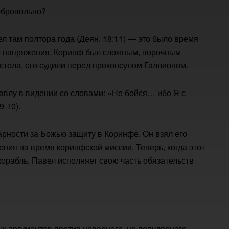
обровольно?
л там полтора года (Деян. 18:11) — это было время
о напряжения. Коринф был сложным, порочным
стола, его судили перед проконсулом Галлионом.
авлу в видении со словами: «Не бойся… ибо Я с
9-10).
арности за Божью защиту в Коринфе. Он взял его
ения на время коринфской миссии. Теперь, когда этот
корабль, Павел исполняет свою часть обязательств
х аргументов против неверного, но популярного