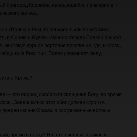
вый пригород Коринфа, находившийся примерно в 11
ического залива.
 на Италию и Рим, то Кенхреи были воротами в
ете, в Сирию и Иудею. Именно отсюда Павел начинал
, многокультурное портовое поселение, где, к слову,
община (в Рим. 16:1 Павел упоминает Фиву,
ову вне Храма?
тва — это период особого посвящения Богу, во время
олосы. Завершаться этот обет должен строго в
у дверей скинии/Храма, а состриженные волосы
ции, прямо в порту? На этот счет у историков и