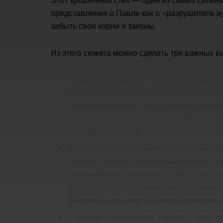
представления о Павле как о «разрушителе и
забыть свои корни и законы.
Из этого сюжета можно сделать три важных в
Личное благочестие Павла. Павел жестк
Закона Моисеева язычникам как условия д
этническим евреем, он оставался верным
закона ради оправдания», а глубоко лич
благодарности Богу.
Абсолютная искренность в 21-й главе. К
оплатить расходы четырех назореев и са
мы понимаем: он сделал это не из трусо
него это было естественным действием. 
Кенхреях, когда никто из иерусалимских с
Свобода, а не рабство. Пример Павла п