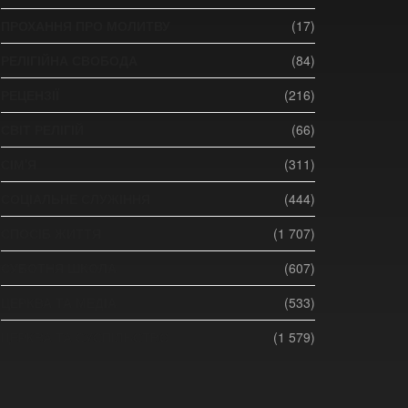
ПРОХАННЯ ПРО МОЛИТВУ
(17)
РЕЛІГІЙНА СВОБОДА
(84)
РЕЦЕНЗІЇ
(216)
СВІТ РЕЛІГІЙ
(66)
СІМ'Я
(311)
СОЦІАЛЬНЕ СЛУЖІННЯ
(444)
СПОСІБ ЖИТТЯ
(1 707)
СУБОТНЯ ШКОЛА
(607)
ЦЕРКВА ТА МЕДІА
(533)
ЦЕРКВА ТА СУСПІЛЬСТВО
(1 579)