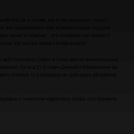
орейства] не в Храме, как в последующих главах
сли, как подчеркивает ряд комментаторов, позднее
ристиане “от Иакова”, то в Кенхреях нет никакого
м нам это знать и какой отсюда вывод?
8) действительно ставит в тупик многих внимательных
аставлял. Если в 21-й главе Деяний в Иерусалиме он
вету Иакова, то в Кенхреях он действует абсолютно
ографии к тонкостям иудейского права того времени