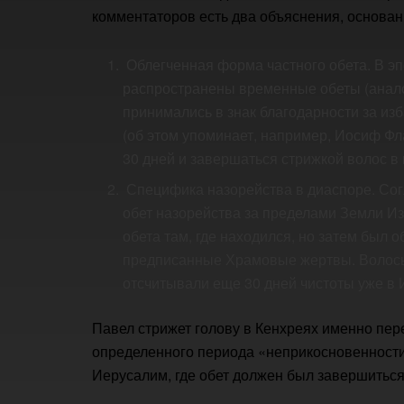
комментаторов есть два объяснения, основанн
Облегченная форма частного обета. В э
распространены временные обеты (анало
принимались в знак благодарности за из
(об этом упоминает, например, Иосиф Фла
30 дней и завершаться стрижкой волос в
Специфика назорейства в диаспоре. Сог
обет назорейства за пределами Земли Из
обета там, где находился, но затем был 
предписанные Храмовые жертвы. Волосы 
отсчитывали еще 30 дней чистоты уже в 
Павел стрижет голову в Кенхреях именно пер
определенного периода «неприкосновенности
Иерусалим, где обет должен был завершиться