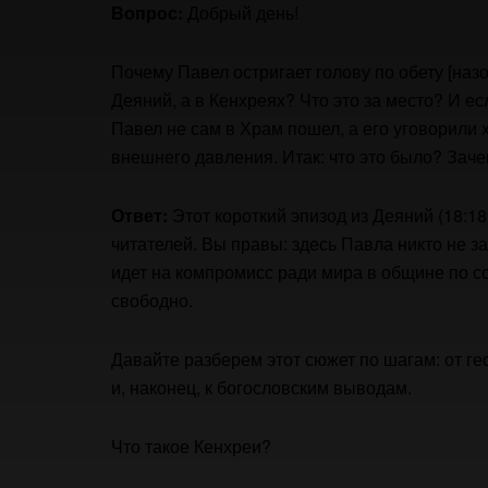
Вопрос:
Добрый день!
Почему Павел остригает голову по обету [наз
Деяний, а в Кенхреях? Что это за место? И е
Павел не сам в Храм пошел, а его уговорили х
внешнего давления. Итак: что это было? Заче
Ответ:
Этот короткий эпизод из Деяний (18:1
читателей. Вы правы: здесь Павла никто не з
идет на компромисс ради мира в общине по со
свободно.
Давайте разберем этот сюжет по шагам: от ге
и, наконец, к богословским выводам.
Что такое Кенхреи?