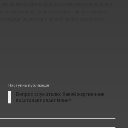
прет на ветхозаветные формы благочестия, если они
ию перед Богом. Павел свободен как не соблюдать
ать их ради выражения личной любви и верности
Наступна публікація
Вопрос служителю: Какой жертвенник
восстанавливает Илия?