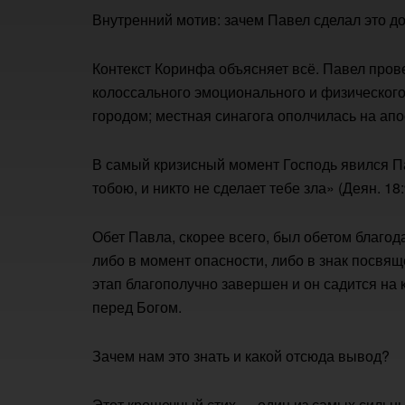
Внутренний мотив: зачем Павел сделал это д
Контекст Коринфа объясняет всё. Павел прове
колоссального эмоционального и физическог
городом; местная синагога ополчилась на апо
В самый кризисный момент Господь явился П
тобою, и никто не сделает тебе зла» (Деян. 18:
Обет Павла, скорее всего, был обетом благод
либо в момент опасности, либо в знак посвящ
этап благополучно завершен и он садится на 
перед Богом.
Зачем нам это знать и какой отсюда вывод?
Этот крошечный стих — один из самых сильны