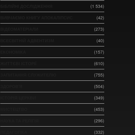
БІБЛІЙНІ ДОСЛІДЖЕННЯ
(1 534)
ВИВЧАЄМО КНИГУ АПОКАЛІПСИС
(42)
ВІДЕОМАТЕРІАЛИ
(273)
ВСЕСВІТНІЙ АДВЕНТИЗМ
(40)
ЕКОНОМІКА
(157)
ЖИТТЄВІ ІСТОРІЇ
(610)
ЗАПИТАННЯ СЛУЖИТЕЛЮ
(755)
ЗДОРОВ'Я
(504)
ІСТОРІЯ ЦЕРКВИ
(349)
МИСТЕЦТВО
(453)
НАУКА ТА РЕЛІГІЯ
(296)
ПЕДАГОГІКА
(332)