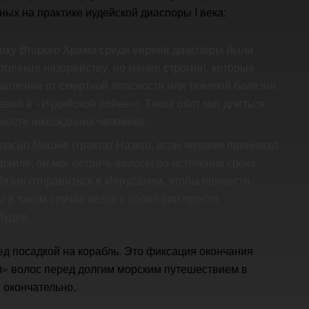
ых на практике иудейской диаспоры I века:
поху Второго Храма среди евреев диаспоры были
гичные назорейству, но менее строгие), которые
бавление от смертной опасности или тяжелой болезни
вий в «Иудейской войне»). Такой обет мог длиться
 месте нахождения человека.
ласно Мишне (трактат Назир), если человек принимал
раиля, он мог остричь волосы по истечении срока
обязан отправиться в Иерусалим, чтобы принести
в таком случае везли с собой или просто
Иудее.
ед посадкой на корабль. Это фиксация окончания
» волос перед долгим морским путешествием в
 окончательно.