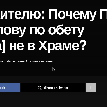
ителю: Почему 
лову по обету
] не в Храме?
елю
Час читання:1 хвилина читання
ook
Share on Twitter