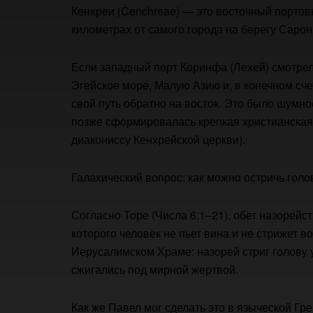
Кенхреи (Cenchreae) — это восточный порто
километрах от самого города на берегу Сарон
Если западный порт Коринфа (Лехей) смотрел
Эгейское море, Малую Азию и, в конечном сч
свой путь обратно на восток. Это было шумное
позже сформировалась крепкая христианская 
диакониссу Кенхрейской церкви).
Галахический вопрос: как можно остричь гол
Согласно Торе (Числа 6:1–21), обет назорейс
которого человек не пьет вина и не стрижет в
Иерусалимском Храме: назорей стриг голову 
сжигались под мирной жертвой.
Как же Павел мог сделать это в языческой Гре