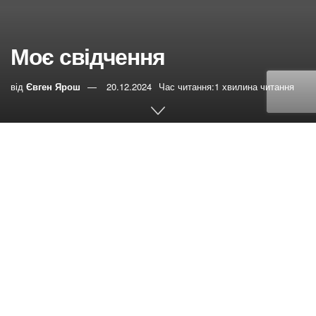
Моє свідчення
від
Євген Ярош
20.12.2024
Час читання:1 хвилина читання
0
РЕПОСТИ
Переглядів:
0
Маленькі опити в мене є завжди, наприклад, у мене
алергія на табачний дим, але коли я ходжу до хлопців у
лікарню, Господь зробить так, що я цей дим не чую, і
чудово спілкуюся з хлопцями, молюся за них.
Є досвід, коли я виходив з Маріуполя.