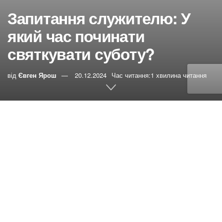
Запитання служителю: У
який час починати
святкувати суботу?
від
Євген Ярош
20.12.2024
Час читання:1 хвилина читання
0
РЕПОСТИ
Переглядів:
0
Кирилл запитує:
В словаре Библии Синодального
перевода под словом Суббота написано, что в
библейские времена новый день начинался не с
полуночи, а с захода солнца. Можем ли мы сейчас
начинать праздновать Субботу не с захода солнца, а с
полуночи? Спасибо.