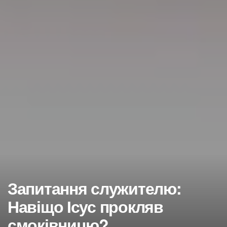
Запитання служителю:
Навіщо Ісус прокляв
смоківницю?