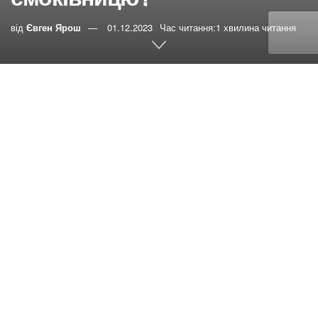
від
Євген Ярош
01.12.2023
Час читання:1 хвилина читання
0
РЕПОСТИ
Переглядів:
17
Питання:
Навіщо Ісус прокляв смоківницю?
“І озвавшися, промовив до неї: “Нехай ніхто повіки не
споживає плоду з тебе!” А учні його чули це”. (
Мр. 11:14
)
Відповідає бакалаврант богослов’я Роман
Яковенко
, 29.11.2023
Вітаю!
Якщо розглядати цю історію повністю то картина