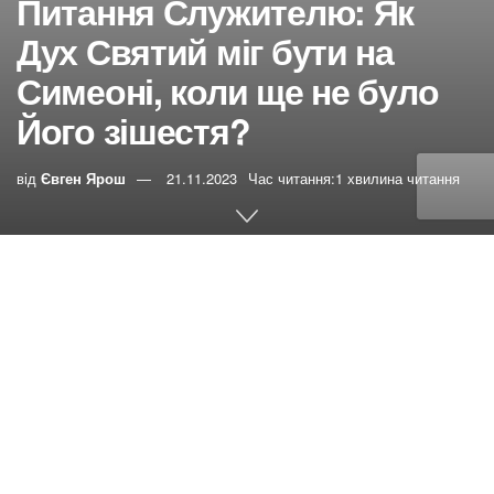
Питання Служителю: Як
Дух Святий міг бути на
Симеоні, коли ще не було
Його зішестя?
від
Євген Ярош
21.11.2023
Час читання:1 хвилина читання
0
РЕПОСТИ
Переглядів:
2
Питання:
Як Дух Святий міг бути на Симеоні, коли ще
не було Його зішестя? Ще не було П’ятидесятниці. Від
Луки 1:67
– у цьому місці Захарія сповнився ДС і
пророкував. Як, якщо не було зішестя ДС? Писання
говорить у Старому Заповіті, що на пророків сходив