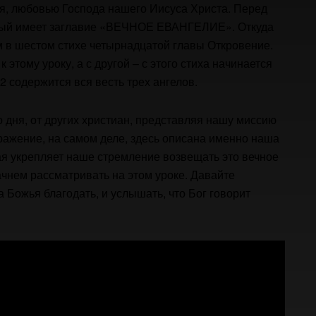
ья, любовью Господа нашего Иисуса Христа. Перед
орый имеет заглавие «ВЕЧНОЕ ЕВАНГЕЛИЕ». Откуда
м в шестом стихе четырнадцатой главы Откровение.
к этому уроку, а с другой – с этого стиха начинается
12 содержится вся весть трех ангелов.
о дня, от других христиан, представляя нашу миссию
ыражение, на самом деле, здесь описана именно наша
ая укрепляет наше стремление возвещать это вечное
начнем рассматривать на этом уроке. Давайте
а Божья благодать, и услышать, что Бог говорит