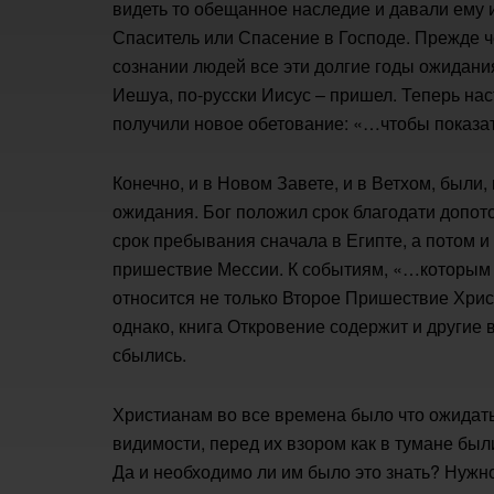
видеть то обещанное наследие и давали ем
Спаситель или Спасение в Господе. Прежде ч
сознании людей все эти долгие годы ожидани
Иешуа, по-русски Иисус – пришел. Теперь на
получили новое обетование: «…чтобы показат
Конечно, и в Новом Завете, и в Ветхом, были
ожидания. Бог положил срок благодати допо
срок пребывания сначала в Египте, а потом 
пришествие Мессии. К событиям, «…которым н
относится не только Второе Пришествие Хрис
однако, книга Откровение содержит и другие
сбылись.
Христианам во все времена было что ожидать 
видимости, перед их взором как в тумане был
Да и необходимо ли им было это знать? Нужн