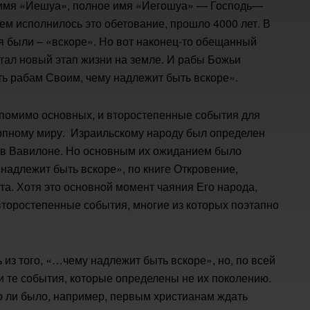
у имя «Иешуа», полное имя «Иегошуа» — Господь—
ем исполнилось это обетование, прошло 4000 лет. В
я были – «вскоре». Но вот наконец-то обещанный
стал новый этап жизни на земле. И рабы Божьи
ь рабам Своим, чему надлежит быть вскоре».
, помимо основных, и второстепенные события для
топному миру. Израильскому народу был определен
и в Вавилоне. Но основным их ожиданием было
адлежит быть вскоре», по книге Откровение,
та. Хотя это основной момент чаяния Его народа,
 второстепенные события, многие из которых поэтапно
из того, «…чему надлежит быть вскоре», но, по всей
и те события, которые определены не их поколению.
о ли было, например, первым христианам ждать