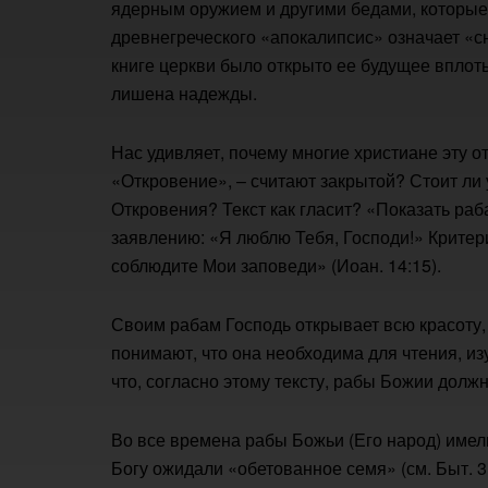
ядерным оружием и другими бедами, которые 
древнегреческого «апокалипсис» означает «с
книге церкви было открыто ее будущее вплоть 
лишена надежды.
Нас удивляет, почему многие христиане эту от
«Откровение», – считают закрытой? Стоит ли 
Откровения? Текст как гласит? «Показать ра
заявлению: «Я люблю Тебя, Господи!» Критер
соблюдите Мои заповеди» (Иоан. 14:15).
Своим рабам Господь открывает всю красоту,
понимают, что она необходима для чтения, из
что, согласно этому тексту, рабы Божии долж
Во все времена рабы Божьи (Его народ) име
Богу ожидали «обетованное семя» (см. Быт. 3