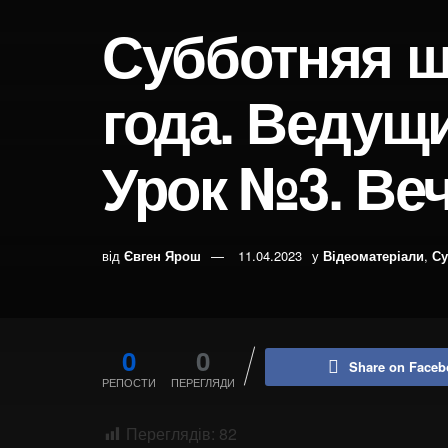
Субботняя шк
года. Ведущ
Урок №3. Ве
від
Євген Ярош
11.04.2023
у
Відеоматеріали
,
Су
0
0
Share on Faceb
РЕПОСТИ
ПЕРЕГЛЯДИ
Переглядів:
82