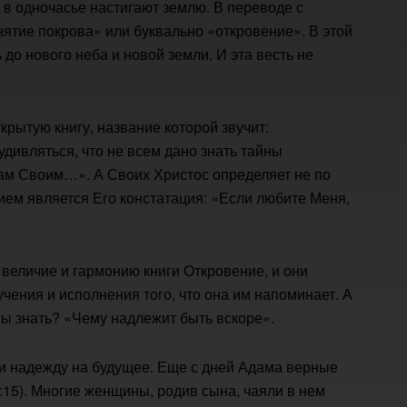
в одночасье настигают землю. В переводе с
нятие покрова» или буквально «откровение». В этой
до нового неба и новой земли. И эта весть не
крытую книгу, название которой звучит:
удивляться, что не всем дано знать тайны
бам Своим…». А Своих Христос определяет не по
ием является Его констатация: «Если любите Меня,
 величие и гармонию книги Откровение, и они
учения и исполнения того, что она им напоминает. А
ны знать? «Чему надлежит быть вскоре».
ли надежду на будущее. Еще с дней Адама верные
:15). Многие женщины, родив сына, чаяли в нем