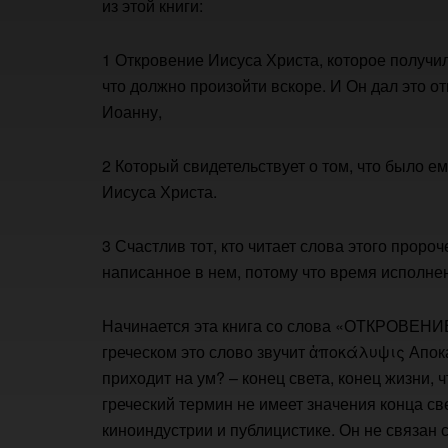
из этой книги:
1 Откровение Иисуса Христа, которое получил 
что должно произойти вскоре. И Он дал это 
Иоанну,
2 Который свидетельствует о том, что было е
Иисуса Христа.
3 Счастлив тот, кто читает слова этого проро
написанное в нем, потому что время исполнен
Начинается эта книга со слова «ОТКРОВЕНИЕ»
греческом это слово звучит ἀποκάλυψις Апок
приходит на ум? – конец света, конец жизни, 
греческий термин не имеет значения конца св
киноиндустрии и публицистике. Он не связан