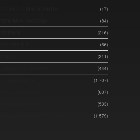
ПРОХАННЯ ПРО МОЛИТВУ
(17)
РЕЛІГІЙНА СВОБОДА
(84)
РЕЦЕНЗІЇ
(216)
СВІТ РЕЛІГІЙ
(66)
СІМ'Я
(311)
СОЦІАЛЬНЕ СЛУЖІННЯ
(444)
СПОСІБ ЖИТТЯ
(1 707)
СУБОТНЯ ШКОЛА
(607)
ЦЕРКВА ТА МЕДІА
(533)
ЦЕРКВА ТА СУСПІЛЬСТВО
(1 579)