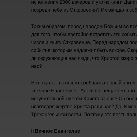
исполнения 2300 вечеров и утр из книги Дани
посреди неба из Откровения? Их ожидали соб
Таким образом, перед народом Божьим во вс
для того, чтобы достойно встретить эти событ
числе и книгу Откровение. Перед народом по
события, которым надлежит быть вскоре. Ско
ли окружающие нас люди, что Христос скоро п
нас?
Вот эту весть спешит сообщить первый анге
«вечное Евангелие». Ангел возвещает Еванге
искупительной смерти Христа за нас? Об обе
благодаря жертве Христа ради нас? Да! Именн
Трехангельской вести. Поэтому эта весть пол
II Вечное Евангелие