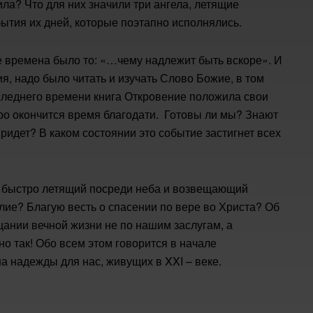
ила? Что для них значили три ангела, летящие
ытия их дней, которые поэтапно исполнялись.
е времена было то: «…чему надлежит быть вскоре». И
ия, надо было читать и изучать Слово Божие, в том
следнего времени книга Откровение положила свои
ро окончится время благодати. Готовы ли мы? Знают
ридет? В каком состоянии это событие застигнет всех
л, быстро летящий посреди неба и возвещающий
лие? Благую весть о спасении по вере во Христа? Об
щании вечной жизни не по нашим заслугам, а
о так! Обо всем этом говорится в начале
на надежды для нас, живущих в XXI – веке.