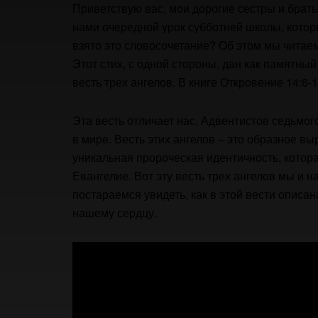
Приветствую вас, мои дорогие сестры и брат
нами очередной урок субботней школы, кот
взято это словосочетание? Об этом мы читае
Этот стих, с одной стороны, дан как памятный 
весть трех ангелов. В книге Откровение 14:6-
Эта весть отличает нас, Адвентистов седьмог
в мире. Весть этих ангелов – это образное в
уникальная пророческая идентичность, котор
Евангелие. Вот эту весть трех ангелов мы и 
постараемся увидеть, как в этой вести описан
нашему сердцу.