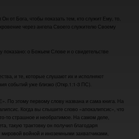
Он от Бога, чтобы показать тем, кто служит Ему, то,
откровение через ангела Своего служителю Своему
му показано: о Божьем Слове и о свидетельстве
чества, и те, которые слушают их и исполняют
ия событий уже близко (Откр.1:1-3 ПС).
. По этому первому слову названа и сама книга. На
алипсис. Когда вы слышите слово «апокалипсис», что
что-то страшное и необратимое. На самом деле,
ета, такую трактовку он получил благодаря
 с мировой войной и иноземными захватчиками,