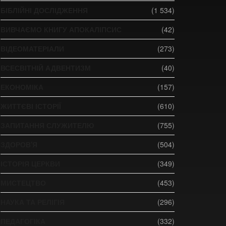
БІБЛІЙНІ ДОСЛІДЖЕННЯ
(1 534)
ВИВЧАЄМО КНИГУ АПОКАЛІПСИС
(42)
ВІДЕОМАТЕРІАЛИ
(273)
ВСЕСВІТНІЙ АДВЕНТИЗМ
(40)
ЕКОНОМІКА
(157)
ЖИТТЄВІ ІСТОРІЇ
(610)
ЗАПИТАННЯ СЛУЖИТЕЛЮ
(755)
ЗДОРОВ'Я
(504)
ІСТОРІЯ ЦЕРКВИ
(349)
МИСТЕЦТВО
(453)
НАУКА ТА РЕЛІГІЯ
(296)
ПЕДАГОГІКА
(332)