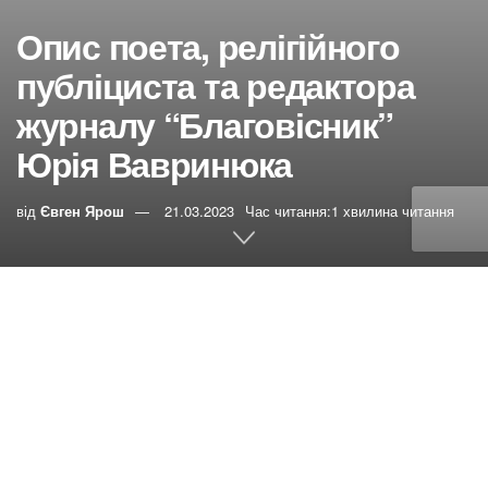
Опис поета, релігійного
публіциста та редактора
журналу “Благовісник”
Юрія Вавринюка
від
Євген Ярош
21.03.2023
Час читання:1 хвилина читання
0
РЕПОСТИ
Переглядів:
9
Юрій Іванович Вавринюк народився 30 березня 1963
року в селі Зимне Волинської області. На жаль через
радянські часи і християнську родину, Юрій не зміг
здобути вищу освіту. Але це не завадило йому