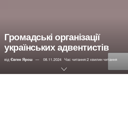
Громадські організації
українських адвентистів
від
Євген Ярош
08.11.2024
Час читання:2 хвилин читання
0
РЕПОСТИ
Переглядів:
75
ADRA Ukraine —
adra.ua
,
https://www.facebook.com/ADRA.Ukraine
— +380 67 333
1752