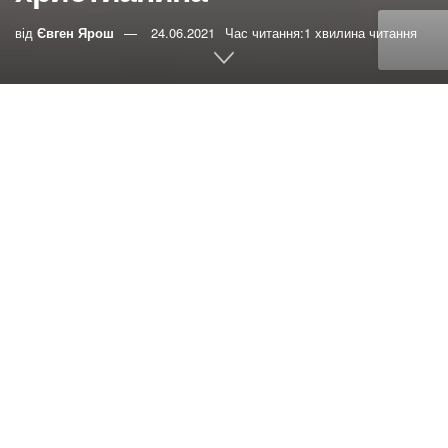
від
Євген Ярош
24.06.2021
Час читання:1 хвилина читання
0
РЕПОСТИ
Переглядів:
117
Невероятно, но факт: некоторые
христиане считают, что верующий человек не может