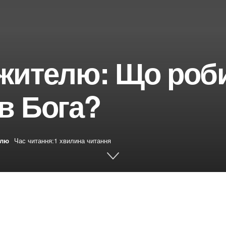
жителю: Що роби
в Бога?
елю
Час читання:1 хвилина читання
book
Share on Twitter