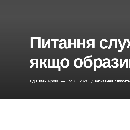
Питання слу
якщо образи
від
Євген Ярош
23.05.2021
у
Запитання служит
0
0
Share on Face
РЕПОСТИ
ПЕРЕГЛЯДИ