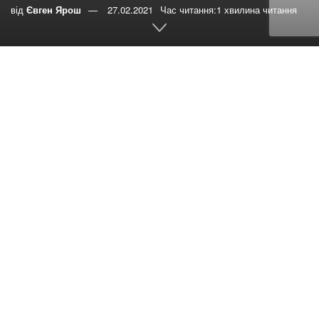
від
Євген Ярош
27.02.2021
Час читання:1 хвилина читання
0
РЕПОСТИ
Переглядів:
153
Розповідає психолог Орест
Малиш.
У сучасному світі ми бачимо тенденцію
фемінізації чоловіків і маскулінності жінок. Це
не тільки стає нормою, але й пропагується