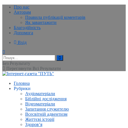
Про нас
Авторам
Правила публікації коментарів
Як завантажити
Благодійність
Допомога
Вхід
Без Результату
Переглянути Всі Результати
Головна
Рубрики
Аудіоматеріали
Біблійні дослідження
Відеоматеріали
Запитання служителю
Всесвітній адвентизм
Життєві історії
Здоров’я