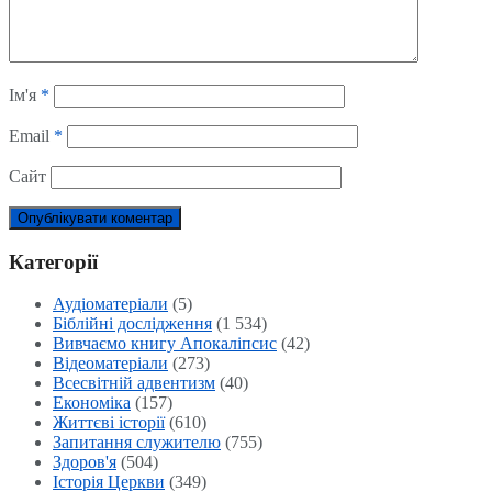
Ім'я
*
Email
*
Сайт
Категорії
Аудіоматеріали
(5)
Біблійні дослідження
(1 534)
Вивчаємо книгу Апокаліпсис
(42)
Відеоматеріали
(273)
Всесвітній адвентизм
(40)
Економіка
(157)
Життєві історії
(610)
Запитання служителю
(755)
Здоров'я
(504)
Історія Церкви
(349)