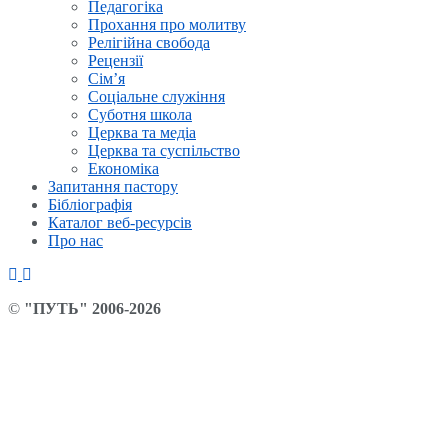
Педагогіка
Прохання про молитву
Релігійна свобода
Рецензії
Сім’я
Соціальне служіння
Суботня школа
Церква та медіа
Церква та суспільство
Економіка
Запитання пастору
Бібліографія
Каталог веб-ресурсів
Про нас
©
"ПУТЬ" 2006-2026