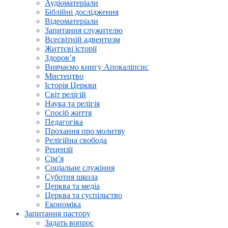
Аудіоматеріали
Біблійні дослідження
Відеоматеріали
Запитання служителю
Всесвітній адвентизм
Життєві історії
Здоров’я
Вивчаємо книгу Апокаліпсис
Мистецтво
Історія Церкви
Світ релігій
Наука та релігія
Спосіб життя
Педагогіка
Прохання про молитву
Релігійна свобода
Рецензії
Сім’я
Соціальне служіння
Суботня школа
Церква та медіа
Церква та суспільство
Економіка
Запитання пастору
Задать вопрос