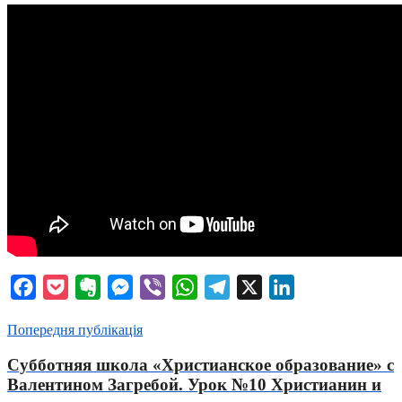
Facebook
Pocket
Evernote
Messenger
Viber
WhatsApp
Telegram
X
LinkedIn
Попередня публікація
Субботняя школа «Христианское образование» с
Валентином Загребой. Урок №10 Христианин и