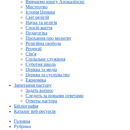
Вивчаємо книгу Апокаліпсис
Мистецтво
Історія Церкви
Світ релігій
Наука та релігія
Спосіб життя
Педагогіка
Прохання про молитву
Релігійна свобода
Рецензії
Сім’я
Соціальне служіння
Суботня школа
Церква та медіа
Церква та суспільство
Економіка
Запитання пастору
Задать вопрос
Следить за новыми ответами
Ответы пастора
Бібліографія
Каталог веб-ресурсів
Головна
Рубрики