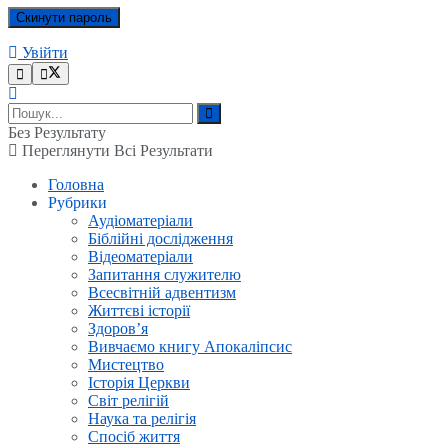
Увійти
Без Результату
Переглянути Всі Результати
Головна
Рубрики
Аудіоматеріали
Біблійні дослідження
Відеоматеріали
Запитання служителю
Всесвітній адвентизм
Життєві історії
Здоров’я
Вивчаємо книгу Апокаліпсис
Мистецтво
Історія Церкви
Світ релігій
Наука та релігія
Спосіб життя