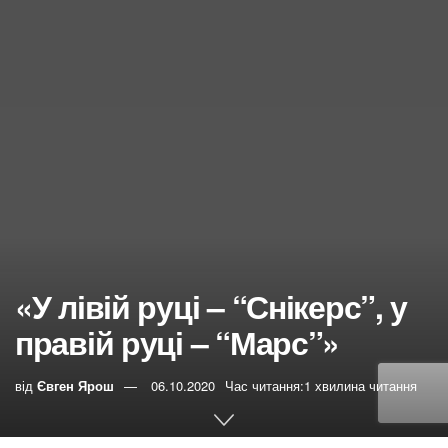
«У лівій руці – “Снікерс”, у
правій руці – “Марс”»
від
Євген Ярош
06.10.2020
Час читання:1 хвилина читання