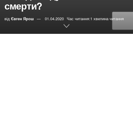
смерти?
від
Євген Ярош
01.04.2020
Час читання:1 хвилина читання
0
РЕПОСТИ
Переглядів:
321
Петр спрашивает:
Куда попадают
души праведников после смерти? Для меня это очень
сложный вопрос. Одни говорят что попадают в рай в