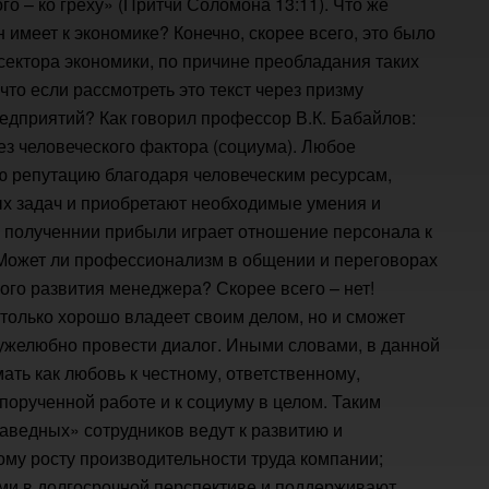
го – ко греху» (Притчи Соломона 13:11). Что же
 имеет к экономике? Конечно, скорее всего, это было
сектора экономики, по причине преобладания таких
что если рассмотреть это текст через призму
дприятий? Как говорил профессор В.К. Бабайлов:
ез человеческого фактора (социума). Любое
 репутацию благодаря человеческим ресурсам,
х задач и приобретают необходимые умения и
в полученнии прибыли играет отношение персонала к
Может ли профессионализм в общении и переговорах
ого развития менеджера? Скорее всего – нет!
 только хорошо владеет своим делом, но и сможет
ружелюбно провести диалог. Иными словами, в данной
ать как любовь к честному, ответственному,
орученной работе и к социуму в целом. Таким
раведных» сотрудников ведут к развитию и
му росту производительности труда компании;
ми в долгосрочной перспективе и поддерживают