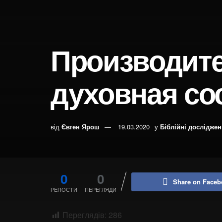
Производите
духовная с
від
Євген Ярош
19.03.2020
у
Біблійні дослідже
0
0
Share on Faceb
РЕПОСТИ
ПЕРЕГЛЯДИ
Переглядів:
286