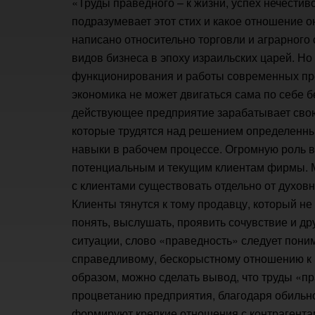
«Труды праведного – к жизни, успех нечестиво
подразумевает этот стих и какое отношение он
написано относительно торговли и аграрного 
видов бизнеса в эпоху израильских царей. Но 
функционирования и работы современных пре
экономика не может двигаться сама по себе б
действующее предприятие зарабатывает свою
которые трудятся над решением определенны
навыки в рабочем процессе. Огромную роль 
потенциальным и текущим клиентам фирмы. 
с клиентами существовать отдельно от духовн
Клиенты тянутся к тому продавцу, который не
понять, выслушать, проявить сочувствие и д
ситуации, слово «праведность» следует поним
справедливому, бескорыстному отношению к п
образом, можно сделать вывод, что труды «п
процветанию предприятия, благодаря обильно
формируют крепкие отношения с контрагента