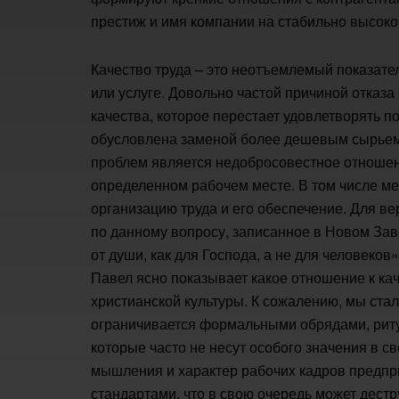
престиж и имя компании на стабильно высоко
Качество труда – это неотъемлемый показате
или услуге. Довольно частой причиной отказа
качества, которое перестает удовлетворять п
обусловлена заменой более дешевым сырьем 
проблем является недобросовестное отноше
определенном рабочем месте. В том числе м
организацию труда и его обеспечение. Для в
по данному вопросу, записанное в Новом Заве
от души, как для Господа, а не для человеков
Павел ясно показывает какое отношение к ка
христианской культуры. К сожалению, мы стал
ограничивается формальными обрядами, рит
которые часто не несут особого значения в с
мышления и характер рабочих кадров предпри
стандартами, что в свою очередь может дестр