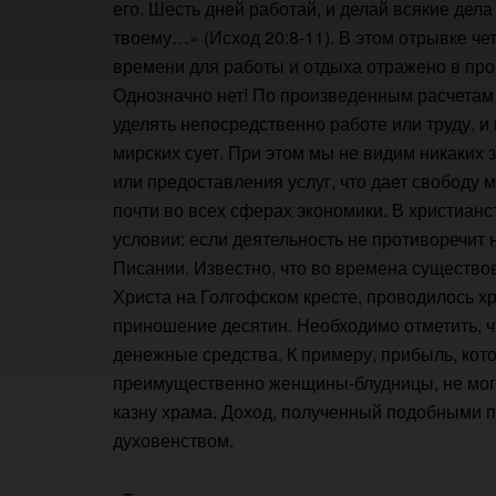
его. Шесть дней работай, и делай всякие дела
твоему…» (Исход 20:8-11). В этом отрывке ч
времени для работы и отдыха отражено в про
Однозначно нет! По произведенным расчетам
уделять непосредственно работе или труду, и
мирских сует. При этом мы не видим никаких 
или предоставления услуг, что дает свободу
почти во всех сферах экономики. В христианс
условии: если деятельность не противоречит
Писании. Известно, что во времена существо
Христа на Голгофском кресте, проводилось х
приношение десятин. Необходимо отметить, ч
денежные средства. К примеру, прибыль, кот
преимущественно женщины-блудницы, не могл
казну храма. Доход, полученный подобными 
духовенством.