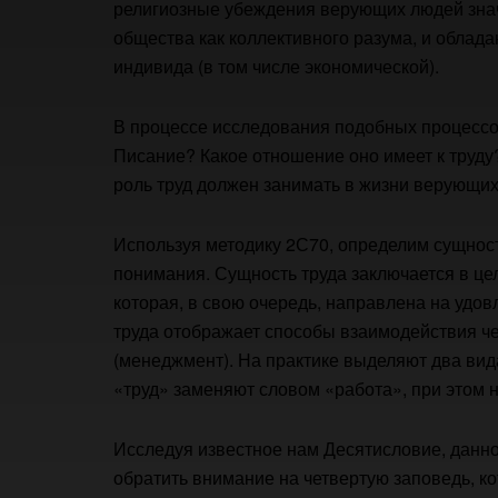
религиозные убеждения верующих людей знач
общества как коллективного разума, и облад
индивида (в том числе экономической).
В процессе исследования подобных процессо
Писание? Какое отношение оно имеет к труду
роль труд должен занимать в жизни верующих
Используя методику 2С70, определим сущност
понимания. Сущность труда заключается в це
которая, в свою очередь, направлена на удо
труда отображает способы взаимодействия че
(менеджмент). На практике выделяют два вид
«труд» заменяют словом «работа», при этом
Исследуя известное нам Десятисловие, данно
обратить внимание на четвертую заповедь, ко