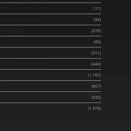
ПРОХАННЯ ПРО МОЛИТВУ
(17)
РЕЛІГІЙНА СВОБОДА
(84)
РЕЦЕНЗІЇ
(216)
СВІТ РЕЛІГІЙ
(66)
СІМ'Я
(311)
СОЦІАЛЬНЕ СЛУЖІННЯ
(444)
СПОСІБ ЖИТТЯ
(1 707)
СУБОТНЯ ШКОЛА
(607)
ЦЕРКВА ТА МЕДІА
(533)
ЦЕРКВА ТА СУСПІЛЬСТВО
(1 579)