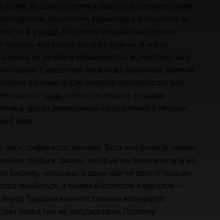
ет одним из самых весомых факторов формирования
ровоззрения, мышления, характера и отношения не
ебе, но и к труду. Это очень мощный инструмент
т привить или воспитать определенные черты
ьзовать их на благо производства, вследствие чего
и страны. Существует несколько различных религий
мотрено влияние исключительно христианства (как
тельность труда, хотя естественно, в рамках
тие и других религиозных направлений и течений,
шей вере.
то-либо сверхъестественное, Бога или богов (в нашем
вления, своды и законы, которые мы можем читать на
то Библия), написаны и даны нам не просто людьми,
ство ошибаться, а самим абсолютом и идеалом –
ах перед Творцом намного сильнее мотивирует
страх перед тем же государством. Поэтому