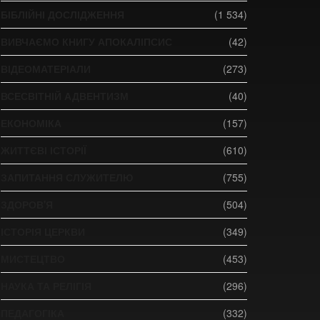
БІБЛІЙНІ ДОСЛІДЖЕННЯ
(1 534)
ВИВЧАЄМО КНИГУ АПОКАЛІПСИС
(42)
ВІДЕОМАТЕРІАЛИ
(273)
ВСЕСВІТНІЙ АДВЕНТИЗМ
(40)
ЕКОНОМІКА
(157)
ЖИТТЄВІ ІСТОРІЇ
(610)
ЗАПИТАННЯ СЛУЖИТЕЛЮ
(755)
ЗДОРОВ'Я
(504)
ІСТОРІЯ ЦЕРКВИ
(349)
МИСТЕЦТВО
(453)
НАУКА ТА РЕЛІГІЯ
(296)
ПЕДАГОГІКА
(332)