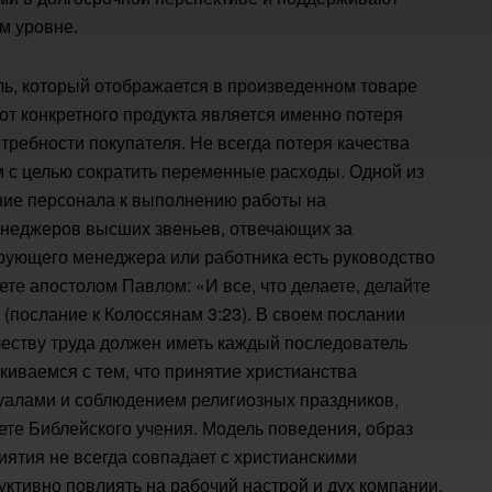
м уровне.
ль, который отображается в произведенном товаре
 от конкретного продукта является именно потеря
отребности покупателя. Не всегда потеря качества
с целью сократить переменные расходы. Одной из
ние персонала к выполнению работы на
енеджеров высших звеньев, отвечающих за
ерующего менеджера или работника есть руководство
те апостолом Павлом: «И все, что делаете, делайте
» (послание к Колоссянам 3:23). В своем послании
честву труда должен иметь каждый последователь
киваемся с тем, что принятие христианства
уалами и соблюдением религиозных праздников,
вете Библейского учения. Модель поведения, образ
ятия не всегда совпадает с христианскими
уктивно повлиять на рабочий настрой и дух компании,