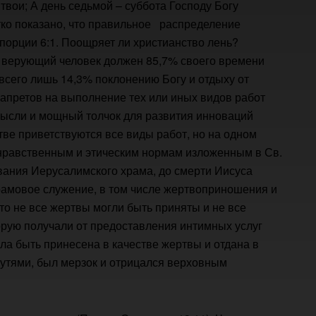
 твои; А день седьмой – суббота Господу Богу
етко показано, что правильное распределение
порции 6:1. Поощряет ли христианство лень?
 верующий человек должен 85,7% своего времени
 всего лишь 14,3% поклонению Богу и отдыху от
запретов на выполнение тех или иных видов работ
 мысли и мощный толчок для развития инноваций
тве приветствуются все виды работ, но на одном
 нравственным и этическим нормам изложенным в Св.
вания Иерусалимского храма, до смерти Иисуса
рамовое служение, в том числе жертвоприношения и
то не все жертвы могли быть приняты и не все
орую получали от предоставления интимных услуг
а быть принесена в качестве жертвы и отдана в
путями, был мерзок и отрицался верховным