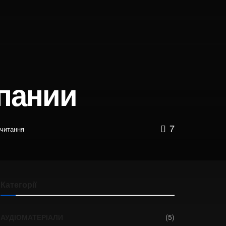
пании
7
 читання
Категорії
АУДІОМАТЕРІАЛИ
(5)