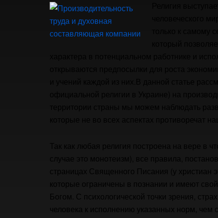
Религия выступа
человеческого ми
только к самому с
который позволяе
характера в потенциальном работнике и испол
открываются предпосылки для роста экономик
и учений каждой из них.В данной статье расс
официальной религии в Украине) на производи
территории страны мы можем наблюдать разви
которые не во всех аспектах противоречат на
Так как любая религия построена на вере в ч
случае это монотеизм), все правила, постано
страницах Священного Писания (у христиан э
которые ограничены в познании и имеют свой
Богом. С психологической точки зрения, стр
человека к исполнению указанных норм, чем 