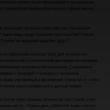
ительно влияют на их организацию и организацию
ают наивысшим приоритетом во всех сферах жизни
в, возникают вопросы: чему учит нас Священное
? Какие виды труда поощряет христианство? Какую
? Имеет ли значение качество труда?
ь и содержание понятия “труд” для лучшего его
лесообразной и сознательной деятельности человека,
влетворение потребностей индивидов. Содержание
ловека с природой и человека с человеком
а труда: умственный и физический. Очень часто слово
 не меняя смысл вложенный в данный термин.
е Богом через пророка Моисея на горе Синай, стоит
торая гласит: «Помни день субботний чтобы святить