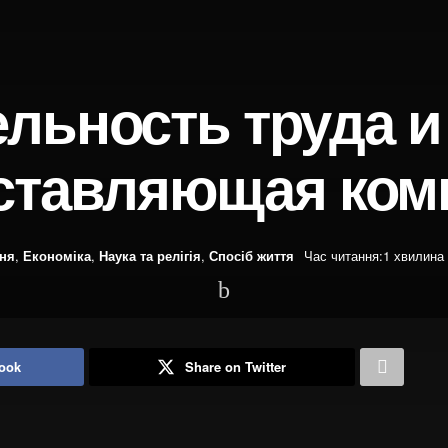
льность труда и
оставляющая ком
ння
,
Економіка
,
Наука та релігія
,
Спосіб життя
Час читання:1 хвилина
ook
Share on Twitter