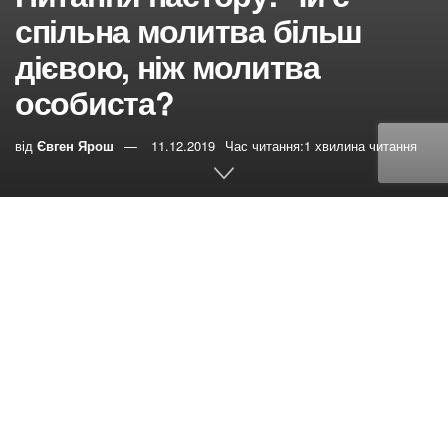
спільна молитва більш
дієвою, ніж молитва
особиста?
від
Євген Ярош
11.12.2019
Час читання:1 хвилина читання
0
РЕПОСТИ
Переглядів:
109
На мою думку, ці два види молитов