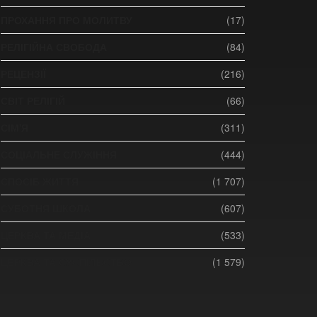
ПРОХАННЯ ПРО МОЛИТВУ
(17)
РЕЛІГІЙНА СВОБОДА
(84)
РЕЦЕНЗІЇ
(216)
СВІТ РЕЛІГІЙ
(66)
СІМ'Я
(311)
СОЦІАЛЬНЕ СЛУЖІННЯ
(444)
СПОСІБ ЖИТТЯ
(1 707)
СУБОТНЯ ШКОЛА
(607)
ЦЕРКВА ТА МЕДІА
(533)
ЦЕРКВА ТА СУСПІЛЬСТВО
(1 579)