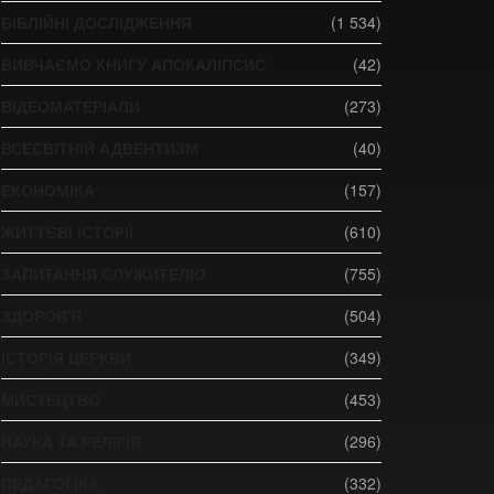
БІБЛІЙНІ ДОСЛІДЖЕННЯ
(1 534)
ВИВЧАЄМО КНИГУ АПОКАЛІПСИС
(42)
ВІДЕОМАТЕРІАЛИ
(273)
ВСЕСВІТНІЙ АДВЕНТИЗМ
(40)
ЕКОНОМІКА
(157)
ЖИТТЄВІ ІСТОРІЇ
(610)
ЗАПИТАННЯ СЛУЖИТЕЛЮ
(755)
ЗДОРОВ'Я
(504)
ІСТОРІЯ ЦЕРКВИ
(349)
МИСТЕЦТВО
(453)
НАУКА ТА РЕЛІГІЯ
(296)
ПЕДАГОГІКА
(332)