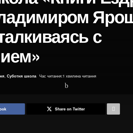
Владимиром Яро
талкиваясь с
нием»
ння
,
Суботня школа
Час читання:1 хвилина читання
ook
Share on Twitter