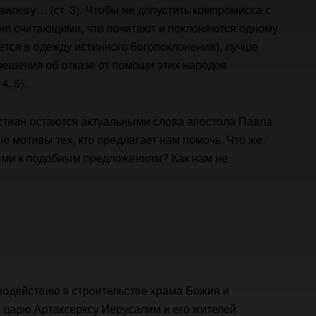
аилеву… (ст. 3). Чтобы не допустить компромисса с
но считающими, что почитают и поклоняются одному
ется в одежду истинного богопоклонения), лучше
решения об отказе от помощи этих народов
, 5).
истиан остаются актуальными слова апостола Павла
е мотивы тех, кто предлагает нам помочь. Что же,
ыми к подобным предложениям? Как нам не
водействию в строительстве храма Божия и
 царю Артаксерксу Иерусалим и его жителей