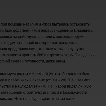
в при помощи насилия и угроз пытались остановить
лат, был родственником первосвященника Елиашива
насмешки не действуют, решили с помощью оружия
Как видим, сценарий повторяется: насмешки,
емия предпринимает ответные меры: силу нужно
готовности принять бой и отразить атаку. Т.о., день и
полной боевой готовности, даже рабы.
вшемуся рядом с Неемией (ст.18). Он должен был
 в работниках и охране (ст. 19 – 20). Т.е., Неемия
льство и наблюдал за ним. Т.о., народ видел личную
завершении строительства, так и в безопасности
овами: «Бог наш будет сражаться за нас».