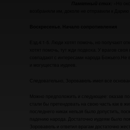
Памятный стих:
«Но око
возбраняли им, доколе не отправили к Дарию 
Воскресенье. Начало сопротивления
Езд.4:1-5. Люди хотят помочь, но получают от
хотят помочь, тут жди подвоха. У врагов своя
совпадают с интересами народа Божьего.Не 
и могущества иудеев.
Следовательно, Зоровавель имел все основа
Можно предположить и следующее: оказав пом
стали бы претендовать на свою часть как в ж
последнего никак нельзя было допустить, пос
падению народа. Достаточно иудеям было по
Зоровавель и ответил врагам достаточно жест