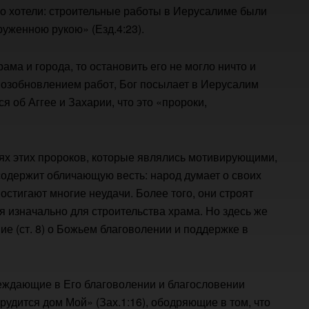
о хотели: строительные работы в Иерусалиме были
уженною рукою» (Езд.4:23).
ама и города, то остановить его не могло ничто и
 возобновлением работ, Бог посылает в Иерусалим
ся об Аггее и Захарии, что это «пророки,
ях этих пророков, которые являлись мотивирующими,
содержит обличающую весть: народ думает о своих
остигают многие неудачи. Более того, они строят
 изначально для строительства храма. Но здесь же
 (ст. 8) о Божьем благоволении и поддержке в
беждающие в Его благоволении и благословении
удится дом Мой» (Зах.1:16), ободряющие в том, что