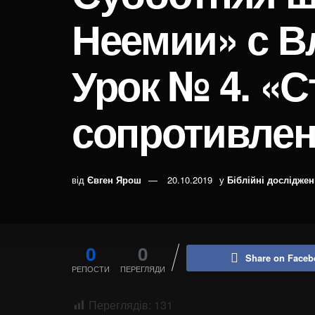
Неемии» с 
Урок № 4. «С
сопротивле
від
Євген Ярош
20.10.2019
у
Біблійні дослідже
0
0
Share on Faceb
РЕПОСТИ
ПЕРЕГЛЯДИ
Переглядів:
131