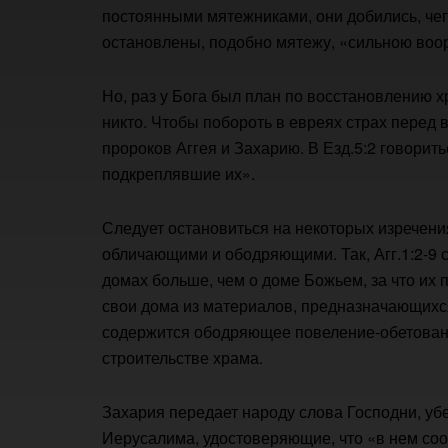
постоянными мятежниками, они добились, чег
остановлены, подобно мятежу, «сильною воор
Но, раз у Бога был план по восстановлению хр
никто. Чтобы побороть в евреях страх перед
пророков Аггея и Захарию. В Езд.5:2 говорить
подкреплявшие их».
Следует остановиться на некоторых изречени
обличающими и ободряющими. Так, Агг.1:2-9 
домах больше, чем о доме Божьем, за что их п
свои дома из материалов, предназначающихся
содержится ободряющее повеление-обетование
строительстве храма.
Захария передает народу слова Господни, у
Иерусалима, удостоверяющие, что «в нем соор