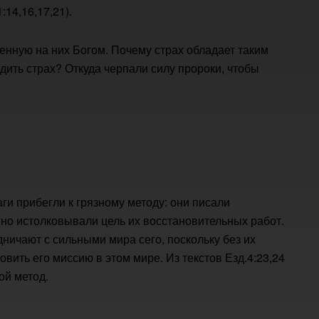
14,16,17,21).
енную на них Богом. Почему страх обладает таким
ить страх? Откуда черпали силу пророки, чтобы
ги прибегли к грязному методу: они писали
но истолковывали цель их восстановительных работ.
дничают с сильными мира сего, поскольку без их
вить его миссию в этом мире. Из текстов Езд.4:23,24
ой метод.