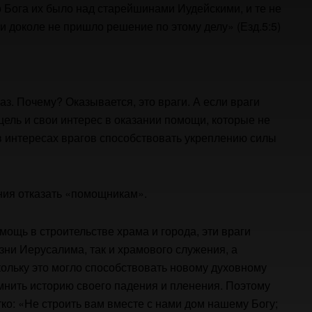
 Бога их было над старейшинами Иудейскими, и те не
и доколе не пришло решение по этому делу» (Езд.5:5)
каз. Почему? Оказывается, это враги. А если враги
 цель и свои интерес в оказании помощи, которые не
в интересах врагов способствовать укреплению силы
ния отказать «помощникам».
ощь в строительстве храма и города, эти враги
изни Иерусалима, так и храмового служения, а
кольку это могло способствовать новому духовному
мнить историю своего падения и пленения. Поэтому
ко: «Не строить вам вместе с нами дом нашему Богу;