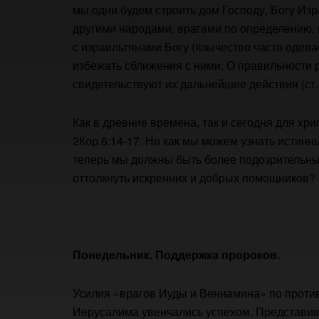
мы одни будем строить дом Господу, Богу Изр
другими народами, врагами по определению, 
с израильтянами Богу (язычество часто одева
избежать сближения с ними. О правильности 
свидетельствуют их дальнейшие действия (ст. 4
Как в древние времена, так и сегодня для хр
2Кор.6:14-17. Но как мы можем узнать истинны
теперь мы должны быть более подозрительн
оттолкнуть искренних и добрых помощников?
Понедельник. Поддержка пророков.
Усилия «врагов Иуды и Вениамина» по проти
Иерусалима увенчались успехом. Представив